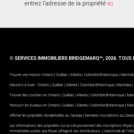
entrez l'adresse de la propriété
ici
.
© SERVICES IMMOBILIERS BRIDGEMARQ
, 2026.
TOUS D
MD
Trouver une maison
Ontario
|
Québec
|
Alberta
|
Colombie-Britannique
|
Manitob
Maisons à louer -
Ontario
|
Québec
|
Alberta
|
Colombie-Britannique
|
Manitoba
|
Trouver des courtiers en
Ontario
|
Québec
|
Alberta
|
Colombie-Britannique
|
Man
Parcourir les bureaux en
Ontario
|
Québec
|
Alberta
|
Colombie-Britannique
|
Man
Afficher les propriétés résidentielles au Canada
|
Dernières inscriptions au Cana
Les informations des propriétés sur ce site proviennent des inscriptions Royal 
immobilières autres que Royal LePage et ses distributeurs. L'exactitude de l'info