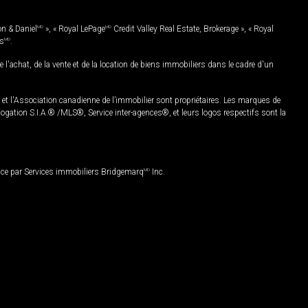
on & Daniel
MD
», « Royal LePage
MD
Credit Valley Real Estate, Brokerage », « Royal
es
MD
.
chat, de la vente et de la location de biens immobiliers dans le cadre d'un
Association canadienne de l’immobilier sont propriétaires. Les marques de
ation S.I.A.® /MLS®, Service inter-agences®, et leurs logos respectifs sont la
nce par Services immobiliers Bridgemarq
MD
Inc.