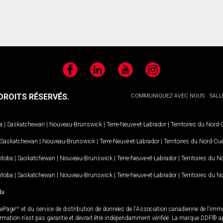
Facebook
LinkedIn
YouTube
Instagram
ROITS RÉSERVÉS.
COMMUNIQUEZ AVEC NOUS
SALL
a
|
Saskatchewan
|
Nouveau-Brunswick
|
Terre-Neuve-et-Labrador
|
Territoires du Nord
Saskatchewan
|
Nouveau-Brunswick
|
Terre-Neuve-et-Labrador
|
Territoires du Nord-Ou
itoba
|
Saskatchewan
|
Nouveau-Brunswick
|
Terre-Neuve-et-Labrador
|
Territoires du 
itoba
|
Saskatchewan
|
Nouveau-Brunswick
|
Terre-Neuve-et-Labrador
|
Territoires du 
da
LePage
MD
et du service de distribution de données de l'Association canadienne de l’im
rmation n'est pas garantie et devrait être indépendamment vérifiée. La marque DDF® appa