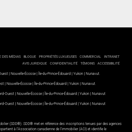
E DES MÉDIAS
BLOGUE
PROPRIÉTÉS LUXUEUSES
COMMERCIAL
INTRANET
AVIS JURIDIQUE
CONFIDENTIALITÉ
TÉMOINS
ACCESSIBILITÉ
-Ouest
|
Nouvelle-Écosse
|
Île-du-Prince-Édouard
|
Yukon
|
Nunavut
.
est
|
Nouvelle-Écosse
|
Île-du-Prince-Édouard
|
Yukon
|
Nunavut
.
Nord-Ouest
|
Nouvelle-Écosse
|
Île-du-Prince-Édouard
|
Yukon
|
Nunavut
Nord-Ouest
|
Nouvelle-Écosse
|
Île-du-Prince-Édouard
|
Yukon
|
Nunavut
mobilier (SDD®). SDD® met en référence des inscriptions tenues par des agences
rtient à l'Association canadienne de l’immobilier (ACI) et identifie le