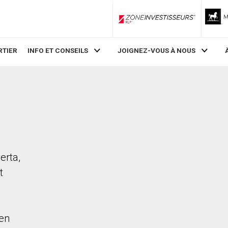
ZoneInvestisseurs RLP
RTIER
INFO ET CONSEILS
JOIGNEZ-VOUS À NOUS
erta,
t
en