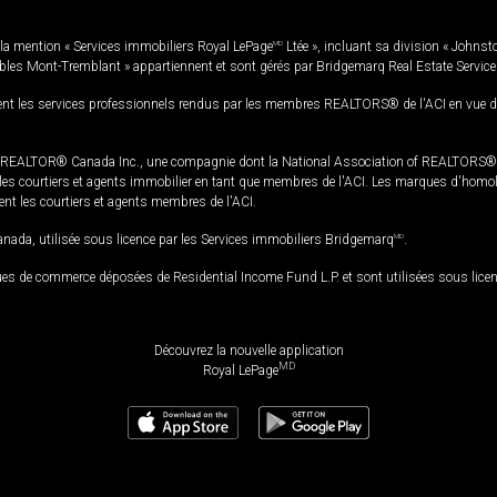
la mention « Services immobiliers Royal LePage
MD
Ltée », incluant sa division « Johnst
bles Mont-Tremblant » appartiennent et sont gérés par Bridgemarq Real Estate Servic
 les services professionnels rendus par les membres REALTORS® de l'ACI en vue de l'a
TOR® Canada Inc., une compagnie dont la National Association of REALTORS® et l'
s courtiers et agents immobilier en tant que membres de l'ACI. Les marques d'homolog
ssent les courtiers et agents membres de l'ACI.
da, utilisée sous licence par les Services immobiliers Bridgemarq
MD
.
s de commerce déposées de Residential Income Fund L.P. et sont utilisées sous lice
Découvrez la nouvelle application
MD
Royal LePage