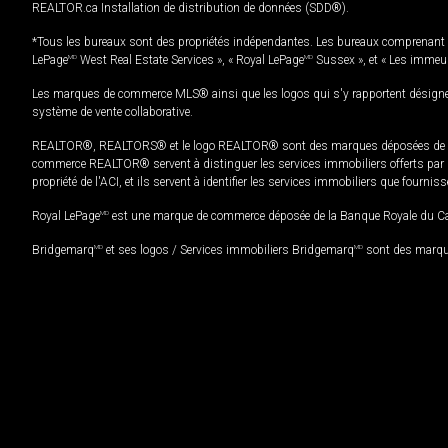
REALTOR.ca Installation de distribution de données (SDD®).
*Tous les bureaux sont des propriétés indépendantes. Les bureaux comprenant 
LePage
MD
West Real Estate Services », « Royal LePage
MD
Sussex », et « Les immeu
Les marques de commerce MLS® ainsi que les logos qui s'y rapportent désignent
système de vente collaborative.
REALTOR®, REALTORS® et le logo REALTOR® sont des marques déposées de REAL
commerce REALTOR® servent à distinguer les services immobiliers offerts par le
propriété de l'ACI, et ils servent à identifier les services immobiliers que fourni
Royal LePage
MD
est une marque de commerce déposée de la Banque Royale du Cana
Bridgemarq
MD
et ses logos / Services immobiliers Bridgemarq
MD
sont des marque