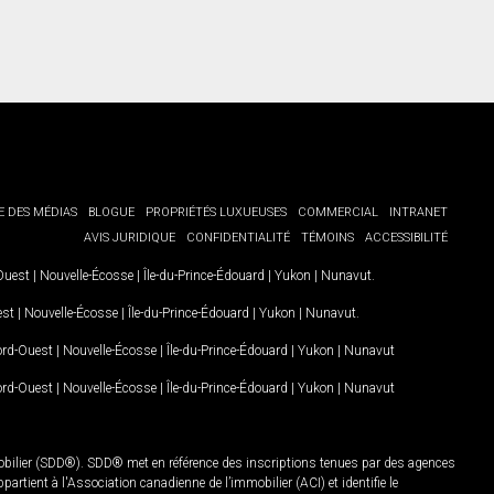
E DES MÉDIAS
BLOGUE
PROPRIÉTÉS LUXUEUSES
COMMERCIAL
INTRANET
AVIS JURIDIQUE
CONFIDENTIALITÉ
TÉMOINS
ACCESSIBILITÉ
-Ouest
|
Nouvelle-Écosse
|
Île-du-Prince-Édouard
|
Yukon
|
Nunavut
.
est
|
Nouvelle-Écosse
|
Île-du-Prince-Édouard
|
Yukon
|
Nunavut
.
Nord-Ouest
|
Nouvelle-Écosse
|
Île-du-Prince-Édouard
|
Yukon
|
Nunavut
Nord-Ouest
|
Nouvelle-Écosse
|
Île-du-Prince-Édouard
|
Yukon
|
Nunavut
mobilier (SDD®). SDD® met en référence des inscriptions tenues par des agences
rtient à l'Association canadienne de l’immobilier (ACI) et identifie le