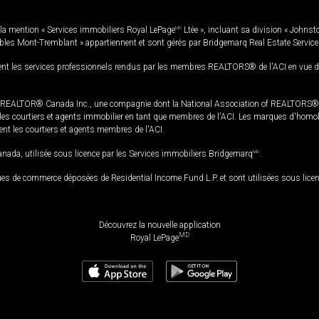
la mention « Services immobiliers Royal LePage
MD
Ltée », incluant sa division « Johnst
bles Mont-Tremblant » appartiennent et sont gérés par Bridgemarq Real Estate Servic
 les services professionnels rendus par les membres REALTORS® de l'ACI en vue de l'a
TOR® Canada Inc., une compagnie dont la National Association of REALTORS® et l'
s courtiers et agents immobilier en tant que membres de l'ACI. Les marques d'homolog
ssent les courtiers et agents membres de l'ACI.
da, utilisée sous licence par les Services immobiliers Bridgemarq
MD
.
s de commerce déposées de Residential Income Fund L.P. et sont utilisées sous lice
Découvrez la nouvelle application
MD
Royal LePage