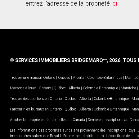
entrez l'adresse de la propriété
ici
.
© SERVICES IMMOBILIERS BRIDGEMARQ
, 2026.
TOUS D
MD
Trouver une maison
Ontario
|
Québec
|
Alberta
|
Colombie-Britannique
|
Manitob
Maisons à louer -
Ontario
|
Québec
|
Alberta
|
Colombie-Britannique
|
Manitoba
|
Trouver des courtiers en
Ontario
|
Québec
|
Alberta
|
Colombie-Britannique
|
Man
Parcourir les bureaux en
Ontario
|
Québec
|
Alberta
|
Colombie-Britannique
|
Man
Afficher les propriétés résidentielles au Canada
|
Dernières inscriptions au Cana
Les informations des propriétés sur ce site proviennent des inscriptions Royal 
immobilières autres que Royal LePage et ses distributeurs. L'exactitude de l'info