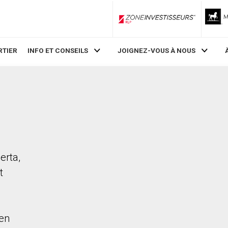
ZoneInvestisseurs RLP
RTIER
INFO ET CONSEILS
JOIGNEZ-VOUS À NOUS
erta,
t
en