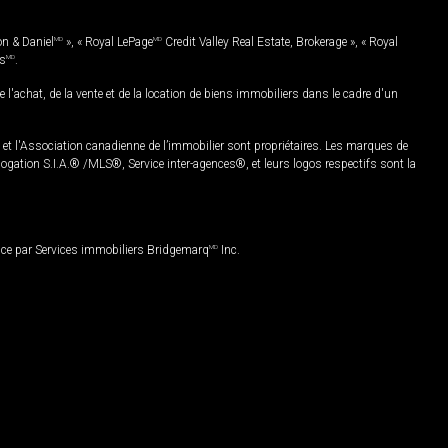
on & Daniel
MD
», « Royal LePage
MD
Credit Valley Real Estate, Brokerage », « Royal
es
MD
.
chat, de la vente et de la location de biens immobiliers dans le cadre d'un
Association canadienne de l’immobilier sont propriétaires. Les marques de
ation S.I.A.® /MLS®, Service inter-agences®, et leurs logos respectifs sont la
nce par Services immobiliers Bridgemarq
MD
Inc.