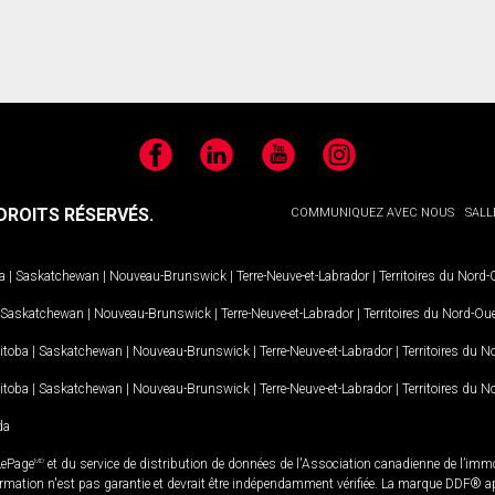
Facebook
LinkedIn
YouTube
Instagram
ROITS RÉSERVÉS.
COMMUNIQUEZ AVEC NOUS
SALL
a
|
Saskatchewan
|
Nouveau-Brunswick
|
Terre-Neuve-et-Labrador
|
Territoires du Nord
Saskatchewan
|
Nouveau-Brunswick
|
Terre-Neuve-et-Labrador
|
Territoires du Nord-Ou
itoba
|
Saskatchewan
|
Nouveau-Brunswick
|
Terre-Neuve-et-Labrador
|
Territoires du 
itoba
|
Saskatchewan
|
Nouveau-Brunswick
|
Terre-Neuve-et-Labrador
|
Territoires du 
da
LePage
MD
et du service de distribution de données de l'Association canadienne de l’im
rmation n'est pas garantie et devrait être indépendamment vérifiée. La marque DDF® appa