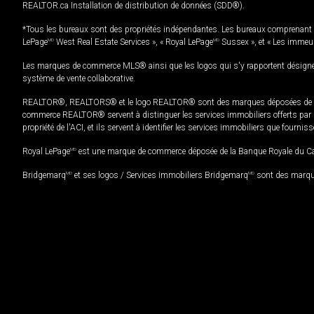
REALTOR.ca Installation de distribution de données (SDD®).
*Tous les bureaux sont des propriétés indépendantes. Les bureaux comprenant 
LePage
MD
West Real Estate Services », « Royal LePage
MD
Sussex », et « Les immeu
Les marques de commerce MLS® ainsi que les logos qui s'y rapportent désignent
système de vente collaborative.
REALTOR®, REALTORS® et le logo REALTOR® sont des marques déposées de REAL
commerce REALTOR® servent à distinguer les services immobiliers offerts par le
propriété de l'ACI, et ils servent à identifier les services immobiliers que fourni
Royal LePage
MD
est une marque de commerce déposée de la Banque Royale du Cana
Bridgemarq
MD
et ses logos / Services immobiliers Bridgemarq
MD
sont des marque