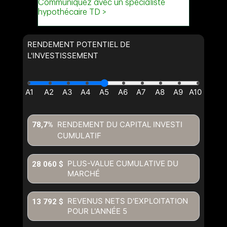
RENDEMENT POTENTIEL DE
L'INVESTISSEMENT
RENDEMENT DU CAPITAL INVESTI
78,7%
CUMULATIF
PLUS-VALUE CUMULATIVE DU
28 060 $
MARCHÉ
REVENUS NETS D'EXPLOITATION
13 792 $
POUR L'ANNÉE
5