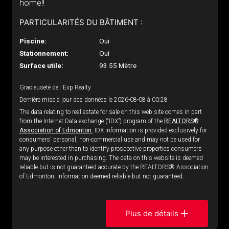
home!!
PARTICULARITÉS DU BÂTIMENT :
Piscine:
Oui
Stationnement:
Oui
Surface utile:
93.55 Mètre
Gracieuseté de : Exp Realty
Dernière mise à jour des données le 2026-08-08 à 00:28
The data relating to real estate for sale on this web site comes in part
from the Internet Data exchange (“IDX”) program of the
REALTORS®
Association of Edmonton.
IDX information is provided exclusively for
consumers' personal, non-commercial use and may not be used for
any purpose other than to identify prospective properties consumers
may be interested in purchasing. The data on this website is deemed
reliable but is not guaranteed accurate by the REALTORS® Association
of Edmonton. Information deemed reliable but not guaranteed.
Plus de détails