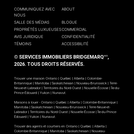
COMMUNIQUEZ AVEC
ABOUT
NOUS
SALLE DES MÉDIAS
BLOGUE
PROPRIÉTÉS LUXUEUSES
COMMERCIAL
AVIS JURIDIQUE
CONFIDENTIALITÉ
TÉMOINS
ACCESSIBILITÉ
© SERVICES IMMOBILIERS BRIDGEMARQ
,
MD
2026.
TOUS DROITS RÉSERVÉS.
Trouver une maison
Ontario
|
Québec
|
Alberta
|
Colombie-
Britannique
|
Manitoba
|
Saskatchewan
|
Nouveau-Brunswick
|
Terre-
Neuve-et-Labrador
|
Territoires du Nord-Ouest
|
Nouvelle-Écosse
|
Île-du-
Prince-Édouard
|
Yukon
|
Nunavut
.
Maisons à louer -
Ontario
|
Québec
|
Alberta
|
Colombie-Britannique
|
Manitoba
|
Saskatchewan
|
Nouveau-Brunswick
|
Terre-Neuve-et-
Labrador
|
Territoires du Nord-Ouest
|
Nouvelle-Écosse
|
Île-du-Prince-
Édouard
|
Yukon
|
Nunavut
.
Trouver des agents et courtiers en
Ontario
|
Québec
|
Alberta
|
Colombie-Britannique
|
Manitoba
|
Saskatchewan
|
Nouveau-