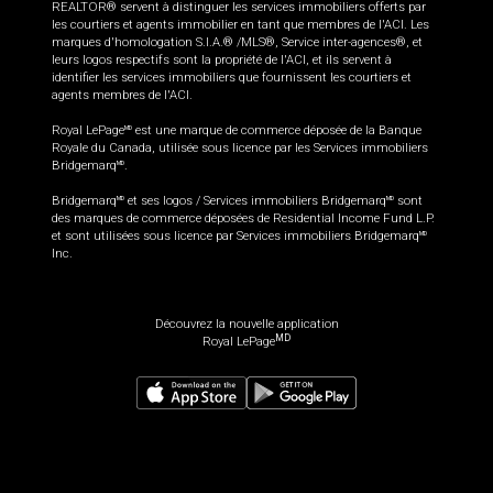
REALTOR® servent à distinguer les services immobiliers offerts par
les courtiers et agents immobilier en tant que membres de l'ACI. Les
marques d'homologation S.I.A.® /MLS®, Service inter-agences®, et
leurs logos respectifs sont la propriété de l'ACI, et ils servent à
identifier les services immobiliers que fournissent les courtiers et
agents membres de l'ACI.
Royal LePage
est une marque de commerce déposée de la Banque
MD
Royale du Canada, utilisée sous licence par les Services immobiliers
Bridgemarq
.
MD
Bridgemarq
et ses logos / Services immobiliers Bridgemarq
sont
MD
MD
des marques de commerce déposées de Residential Income Fund L.P.
et sont utilisées sous licence par Services immobiliers Bridgemarq
MD
Inc.
Découvrez la nouvelle application
MD
Royal LePage
229 900
$
Planifier une visite
Demander plus d'information