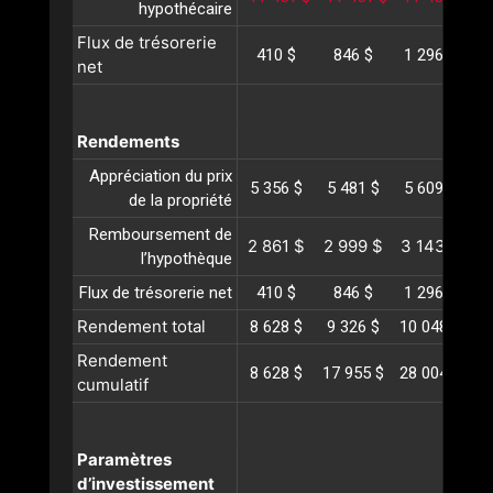
hypothécaire
Flux de trésorerie
410 $
846 $
1 296 $
1
net
Rendements
Appréciation du prix
5 356 $
5 481 $
5 609 $
5
de la propriété
Remboursement de
2 861 $
2 999 $
3 143 $
3
l’hypothèque
Flux de trésorerie net
410 $
846 $
1 296 $
1
Rendement total
8 628 $
9 326 $
10 048 $
10
Rendement
8 628 $
17 955 $
28 004 $
38
cumulatif
Paramètres
d’investissement