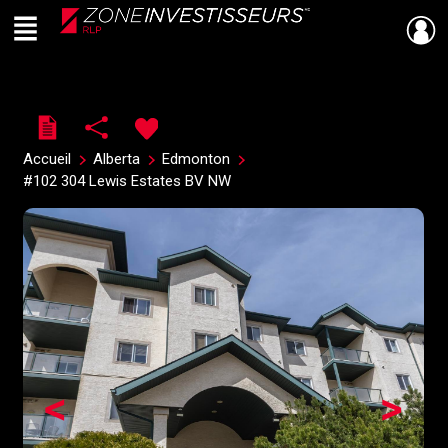
Menu
Live
En Direct
Accueil
Alberta
Edmonton
#102 304 Lewis Estates BV NW
<
>