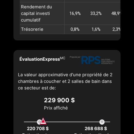
Rendement du
capital investi
16,9%
33,2%
48,9%
cumulatif
Trésorerie
0,8%
1,6%
2,3%
MC
ÉvaluationExpress
La valeur approximative d'une propriété de 2
chambres à coucher et 2 salles de bain dans
ce secteur est de:
229 900 $
Prix affiché
220 708 $
268 688 $