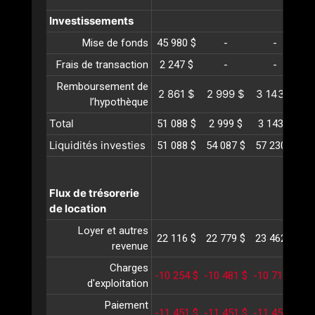
Investissements
Mise de fonds
45 980 $
-
-
Frais de transaction
2 247 $
-
-
Remboursement de
2 861 $
2 999 $
3 143 $
3
l’hypothèque
Total
51 088 $
2 999 $
3 143 $
3
Liquidités investies
51 088 $
54 087 $
57 230 $
60
Flux de trésorerie
de location
Loyer et autres
22 116 $
22 779 $
23 462 $
24
revenue
Charges
-10 254 $
-10 481 $
-10 715 $
-1
d'exploitation
Paiement
-11 451 $
-11 451 $
-11 451 $
-1