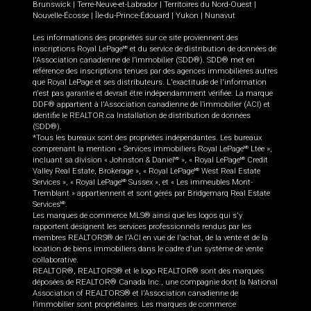
Brunswick
|
Terre-Neuve-et-Labrador
|
Territoires du Nord-Ouest
|
Nouvelle-Écosse
|
Île-du-Prince-Édouard
|
Yukon
|
Nunavut
Les informations des propriétés sur ce site proviennent des
inscriptions Royal LePage
et du service de distribution de données de
MD
l'Association canadienne de l’immobilier (SDD®). SDD® met en
référence des inscriptions tenues par des agences immobilières autres
que Royal LePage et ses distributeurs. L'exactitude de l'information
n'est pas garantie et devrait être indépendamment vérifiée. La marque
DDF® appartient à l'Association canadienne de l’immobilier (ACI) et
identifie le REALTOR.ca Installation de distribution de données
(SDD®).
*Tous les bureaux sont des propriétés indépendantes. Les bureaux
comprenant la mention « Services immobiliers Royal LePage
Ltée »,
MD
incluant sa division « Johnston & Daniel
», « Royal LePage
Credit
MD
MD
Valley Real Estate, Brokerage », « Royal LePage
West Real Estate
MD
Services », « Royal LePage
Sussex », et « Les immeubles Mont-
MD
Tremblant » appartiennent et sont gérés par Bridgemarq Real Estate
Services
.
MD
Les marques de commerce MLS® ainsi que les logos qui s'y
rapportent désignent les services professionnels rendus par les
membres REALTORS® de l'ACI en vue de l'achat, de la vente et de la
location de biens immobiliers dans le cadre d'un système de vente
collaborative.
REALTOR®, REALTORS® et le logo REALTOR® sont des marques
déposées de REALTOR® Canada Inc., une compagnie dont la National
Association of REALTORS® et l'Association canadienne de
l’immobilier sont propriétaires. Les marques de commerce