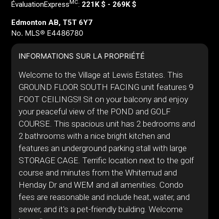
MC
ÉvaluationExpress
:
221K $ - 269K $
Edmonton AB, T5T 6Y7
No. MLS® E4486780
INFORMATIONS SUR LA PROPRIÉTÉ
Welcome to the Village at Lewis Estates. This
GROUND FLOOR SOUTH FACING unit features 9
FOOT CEILINGS!! Sit on your balcony and enjoy
your peaceful view of the POND and GOLF
COURSE. This spacious unit has 2 bedrooms and
2 bathrooms with a nice bright kitchen and
features an underground parking stall with large
STORAGE CAGE. Terrific location next to the golf
course and minutes from the Whitemud and
Henday Dr and WEM and all amenities. Condo
fees are reasonable and include heat, water, and
sewer, and it's a pet-friendly building. Welcome