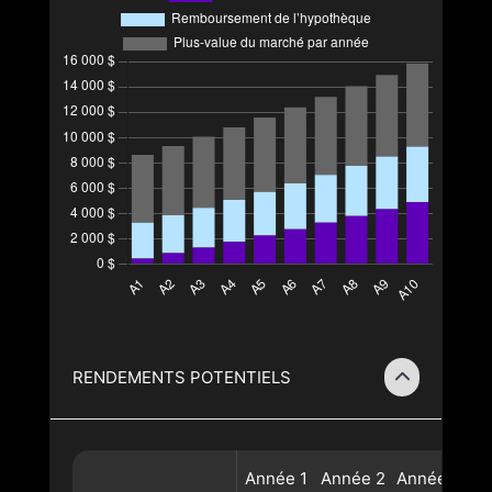
RENDEMENTS POTENTIELS
Année
1
Année
2
Année
3
A