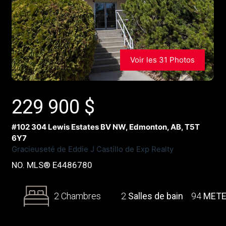
Voir les 31 Photos
229 900
$
#102 304 Lewis Estates BV NW, Edmonton, AB, T5T
6Y7
Gracieuseté de Eddie J Castillo de Exp Realty
NO. MLS® E4486780
2 Chambres
2
Salles de bain
94
MET