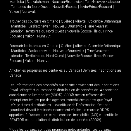
Manitoba
|
Saskatchewan
|
Nouveau-Brunswick
|
Terre-Neuve-et-Labrador
|
Territoires du Nord-Ouest
|
Nouvelle-Écosse
|
Île-du-Prince-Édouard
|
Yukon
|
Nunavut
.
Trouver des courtiers en
Ontario
|
Québec
|
Alberta
|
Colombie-Britannique
|
Manitoba
|
Saskatchewan
|
Nouveau-Brunswick
|
Terre-Neuve-et-
Labrador
|
Territoires du Nord-Ouest
|
Nouvelle-Écosse
|
Île-du-Prince-
Édouard
|
Yukon
|
Nunavut
Parcourir les bureaux en
Ontario
|
Québec
|
Alberta
|
Colombie-Britannique
|
Manitoba
|
Saskatchewan
|
Nouveau-Brunswick
|
Terre-Neuve-et-
Labrador
|
Territoires du Nord-Ouest
|
Nouvelle-Écosse
|
Île-du-Prince-
Édouard
|
Yukon
|
Nunavut
Afficher les propriétés résidentielles au Canada
|
Dernières inscriptions au
Canada
Les informations des propriétés sur ce site proviennent des inscriptions
Royal LePage
MD
et du service de distribution de données de l'Association
canadienne de l’immobilier (SDD®). SDD® met en référence des
inscriptions tenues par des agences immobilières autres que Royal
LePage et ses distributeurs. L'exactitude de l'information n'est pas
garantie et devrait être indépendamment vérifiée. La marque DDF®
appartient à l'Association canadienne de l’immobilier (ACI) et identifie le
REALTOR.ca Installation de distribution de données (SDD®).
*Tous les bureaux sont des propriétés indépendantes. Les bureaux