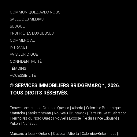
COMMUNIQUEZ AVEC NOUS
SALLE DES MÉDIAS
BLOGUE
PROPRIÉTÉS LUXUEUSES
COMMERCIAL
INTRANET
AVIS JURIDIQUE
CONFIDENTIALITÉ
TÉMOINS
ACCESSIBILITÉ
© SERVICES IMMOBILIERS BRIDGEMARQ
, 2026.
MD
TOUS DROITS RÉSERVÉS.
Trouver une maison
Ontario
|
Québec
|
Alberta
|
Colombie-Britannique
|
Manitoba
|
Saskatchewan
|
Nouveau-Brunswick
|
Terre-Neuve-et-Labrador
|
Territoires du Nord-Ouest
|
Nouvelle-Écosse
|
Île-du-Prince-Édouard
|
Yukon
|
Nunavut
.
Maisons à louer -
Ontario
|
Québec
|
Alberta
|
Colombie-Britannique
|