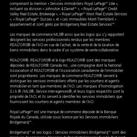
comprenant la mention « Services immobiliers Royal LePage
MD
Ltée »,
incluant sa division « Johnston & Daniel
MD
», « Royal LePage
MD
Credit
Valley Real Estate, Brokerage », « Royal LePage
MD
West Real Estate Services
», « Royal LePage
MD
Sussex », et « Les immeubles Mont-Tremblant »
appartiennent et sont gérés par Bridgemarq Real Estate Services
MD
.
Les marques de commerce MLS® ainsi que les logos qui s'y rapportent
désignent les services professionnels rendus par les membres
REALTORS® de l'ACI en vue de l'achat, de la vente et de la location de
biens immobiliers dans le cadre d'un système de vente collaborative.
REALTOR®, REALTORS® et le logo REALTOR® sont des marques
déposées de REALTOR® Canada Inc., une compagnie dont la National
Association of REALTORS® et l'Association canadienne de l’immobilier
sont propriétaires. Les marques de commerce REALTOR® servent à
distinguer les services immobiliers offerts par les courtiers et agents
immobilier en tant que membres de l'ACI. Les marques d'homologation
S.I.A.® /MLS®, Service inter-agences®, et leurs logos respectifs sont la
propriété de l'ACI, et ils servent à identifier les services immobiliers que
fournissent les courtiers et agents membres de l'ACI.
Royal LePage
MD
est une marque de commerce déposée de la Banque
Royale du Canada, utilisée sous licence par les Services immobiliers
Bridgemarq
MD
.
Bridgemarq
MD
et ses logos / Services immobiliers Bridgemarq
MD
sont des