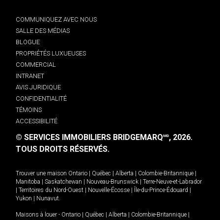
COMMUNIQUEZ AVEC NOUS
SALLE DES MÉDIAS
BLOGUE
PROPRIÉTÉS LUXUEUSES
COMMERCIAL
INTRANET
AVIS JURIDIQUE
CONFIDENTIALITÉ
TÉMOINS
ACCESSIBILITÉ
© SERVICES IMMOBILIERS BRIDGEMARQ
, 2026.
MD
TOUS DROITS RÉSERVÉS.
Trouver une maison
Ontario
|
Québec
|
Alberta
|
Colombie-Britannique
|
Manitoba
|
Saskatchewan
|
Nouveau-Brunswick
|
Terre-Neuve-et-Labrador
|
Territoires du Nord-Ouest
|
Nouvelle-Écosse
|
Île-du-Prince-Édouard
|
Yukon
|
Nunavut
.
Maisons à louer -
Ontario
|
Québec
|
Alberta
|
Colombie-Britannique
|