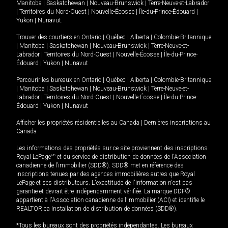
Manitoba
|
Saskatchewan
|
Nouveau-Brunswick
|
Terre-Neuve-et-Labrador
|
Territoires du Nord-Ouest
|
Nouvelle-Écosse
|
Île-du-Prince-Édouard
|
Yukon
|
Nunavut
.
Trouver des courtiers en
Ontario
|
Québec
|
Alberta
|
Colombie-Britannique
|
Manitoba
|
Saskatchewan
|
Nouveau-Brunswick
|
Terre-Neuve-et-
Labrador
|
Territoires du Nord-Ouest
|
Nouvelle-Écosse
|
Île-du-Prince-
Édouard
|
Yukon
|
Nunavut
Parcourir les bureaux en
Ontario
|
Québec
|
Alberta
|
Colombie-Britannique
|
Manitoba
|
Saskatchewan
|
Nouveau-Brunswick
|
Terre-Neuve-et-
Labrador
|
Territoires du Nord-Ouest
|
Nouvelle-Écosse
|
Île-du-Prince-
Édouard
|
Yukon
|
Nunavut
Afficher les propriétés résidentielles au Canada
|
Dernières inscriptions au
Canada
Les informations des propriétés sur ce site proviennent des inscriptions
Royal LePage
MD
et du service de distribution de données de l'Association
canadienne de l’immobilier (SDD®). SDD® met en référence des
inscriptions tenues par des agences immobilières autres que Royal
LePage et ses distributeurs. L'exactitude de l'information n'est pas
garantie et devrait être indépendamment vérifiée. La marque DDF®
appartient à l'Association canadienne de l’immobilier (ACI) et identifie le
REALTOR.ca Installation de distribution de données (SDD®).
*Tous les bureaux sont des propriétés indépendantes. Les bureaux