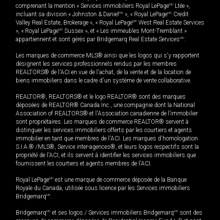
comprenant la mention « Services immobiliers Royal LePage
MD
Ltée »,
incluant sa division « Johnston & Daniel
MD
», « Royal LePage
MD
Credit
Valley Real Estate, Brokerage », « Royal LePage
MD
West Real Estate Services
», « Royal LePage
MD
Sussex », et « Les immeubles Mont-Tremblant »
appartiennent et sont gérés par Bridgemarq Real Estate Services
MD
.
Les marques de commerce MLS® ainsi que les logos qui s'y rapportent
désignent les services professionnels rendus par les membres
REALTORS® de l'ACI en vue de l'achat, de la vente et de la location de
biens immobiliers dans le cadre d'un système de vente collaborative.
REALTOR®, REALTORS® et le logo REALTOR® sont des marques
déposées de REALTOR® Canada Inc., une compagnie dont la National
Association of REALTORS® et l'Association canadienne de l’immobilier
sont propriétaires. Les marques de commerce REALTOR® servent à
distinguer les services immobiliers offerts par les courtiers et agents
immobilier en tant que membres de l'ACI. Les marques d'homologation
S.I.A.® /MLS®, Service inter-agences®, et leurs logos respectifs sont la
propriété de l'ACI, et ils servent à identifier les services immobiliers que
fournissent les courtiers et agents membres de l'ACI.
Royal LePage
MD
est une marque de commerce déposée de la Banque
Royale du Canada, utilisée sous licence par les Services immobiliers
Bridgemarq
MD
.
Bridgemarq
MD
et ses logos / Services immobiliers Bridgemarq
MD
sont des