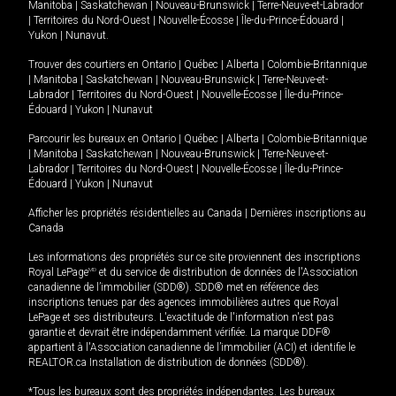
Manitoba
|
Saskatchewan
|
Nouveau-Brunswick
|
Terre-Neuve-et-Labrador
|
Territoires du Nord-Ouest
|
Nouvelle-Écosse
|
Île-du-Prince-Édouard
|
Yukon
|
Nunavut
.
Trouver des courtiers en
Ontario
|
Québec
|
Alberta
|
Colombie-Britannique
|
Manitoba
|
Saskatchewan
|
Nouveau-Brunswick
|
Terre-Neuve-et-
Labrador
|
Territoires du Nord-Ouest
|
Nouvelle-Écosse
|
Île-du-Prince-
Édouard
|
Yukon
|
Nunavut
Parcourir les bureaux en
Ontario
|
Québec
|
Alberta
|
Colombie-Britannique
|
Manitoba
|
Saskatchewan
|
Nouveau-Brunswick
|
Terre-Neuve-et-
Labrador
|
Territoires du Nord-Ouest
|
Nouvelle-Écosse
|
Île-du-Prince-
Édouard
|
Yukon
|
Nunavut
Afficher les propriétés résidentielles au Canada
|
Dernières inscriptions au
Canada
Les informations des propriétés sur ce site proviennent des inscriptions
Royal LePage
MD
et du service de distribution de données de l'Association
canadienne de l’immobilier (SDD®). SDD® met en référence des
inscriptions tenues par des agences immobilières autres que Royal
LePage et ses distributeurs. L'exactitude de l'information n'est pas
garantie et devrait être indépendamment vérifiée. La marque DDF®
appartient à l'Association canadienne de l’immobilier (ACI) et identifie le
REALTOR.ca Installation de distribution de données (SDD®).
*Tous les bureaux sont des propriétés indépendantes. Les bureaux