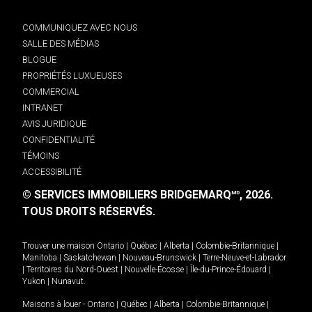
COMMUNIQUEZ AVEC NOUS
SALLE DES MÉDIAS
BLOGUE
PROPRIÉTÉS LUXUEUSES
COMMERCIAL
INTRANET
AVIS JURIDIQUE
CONFIDENTIALITÉ
TÉMOINS
ACCESSIBILITÉ
© SERVICES IMMOBILIERS BRIDGEMARQ
, 2026.
MD
TOUS DROITS RÉSERVÉS.
Trouver une maison
Ontario
|
Québec
|
Alberta
|
Colombie-Britannique
|
Manitoba
|
Saskatchewan
|
Nouveau-Brunswick
|
Terre-Neuve-et-Labrador
|
Territoires du Nord-Ouest
|
Nouvelle-Écosse
|
Île-du-Prince-Édouard
|
Yukon
|
Nunavut
.
Maisons à louer -
Ontario
|
Québec
|
Alberta
|
Colombie-Britannique
|