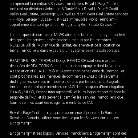
comprenant la mention « Services immobiliers Royal LePage
MD
Ltée »,
incluant sa division « Johnston & Daniel
MD
», « Royal LePage
MD
Credit
Valley Real Estate, Brokerage », « Royal LePage
MD
West Real Estate Services
», « Royal LePage
MD
Sussex », et « Les immeubles Mont-Tremblant »
appartiennent et sont gérés par Bridgemarq Real Estate Services
MD
.
Les marques de commerce MLS® ainsi que les logos qui s'y rapportent
désignent les services professionnels rendus par les membres
REALTORS® de l'ACI en vue de l'achat, de la vente et de la location de
biens immobiliers dans le cadre d'un système de vente collaborative.
REALTOR®, REALTORS® et le logo REALTOR® sont des marques
déposées de REALTOR® Canada Inc., une compagnie dont la National
Association of REALTORS® et l'Association canadienne de l’immobilier
sont propriétaires. Les marques de commerce REALTOR® servent à
distinguer les services immobiliers offerts par les courtiers et agents
immobilier en tant que membres de l'ACI. Les marques d'homologation
S.I.A.® /MLS®, Service inter-agences®, et leurs logos respectifs sont la
propriété de l'ACI, et ils servent à identifier les services immobiliers que
fournissent les courtiers et agents membres de l'ACI.
Royal LePage
MD
est une marque de commerce déposée de la Banque
Royale du Canada, utilisée sous licence par les Services immobiliers
Bridgemarq
MD
.
Bridgemarq
MD
et ses logos / Services immobiliers Bridgemarq
MD
sont des