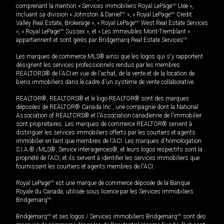
comprenant la mention « Services immobiliers Royal LePage
MD
Ltée »,
incluant sa division « Johnston & Daniel
MD
», « Royal LePage
MD
Credit
Valley Real Estate, Brokerage », « Royal LePage
MD
West Real Estate Services
», « Royal LePage
MD
Sussex », et « Les immeubles Mont-Tremblant »
appartiennent et sont gérés par Bridgemarq Real Estate Services
MD
.
Les marques de commerce MLS® ainsi que les logos qui s'y rapportent
désignent les services professionnels rendus par les membres
REALTORS® de l'ACI en vue de l'achat, de la vente et de la location de
biens immobiliers dans le cadre d'un système de vente collaborative.
REALTOR®, REALTORS® et le logo REALTOR® sont des marques
déposées de REALTOR® Canada Inc., une compagnie dont la National
Association of REALTORS® et l'Association canadienne de l’immobilier
sont propriétaires. Les marques de commerce REALTOR® servent à
distinguer les services immobiliers offerts par les courtiers et agents
immobilier en tant que membres de l'ACI. Les marques d'homologation
S.I.A.® /MLS®, Service inter-agences®, et leurs logos respectifs sont la
propriété de l'ACI, et ils servent à identifier les services immobiliers que
fournissent les courtiers et agents membres de l'ACI.
Royal LePage
MD
est une marque de commerce déposée de la Banque
Royale du Canada, utilisée sous licence par les Services immobiliers
Bridgemarq
MD
.
Bridgemarq
MD
et ses logos / Services immobiliers Bridgemarq
MD
sont des