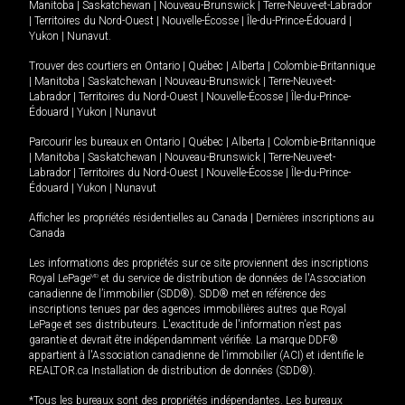
Manitoba
|
Saskatchewan
|
Nouveau-Brunswick
|
Terre-Neuve-et-Labrador
|
Territoires du Nord-Ouest
|
Nouvelle-Écosse
|
Île-du-Prince-Édouard
|
Yukon
|
Nunavut
.
Trouver des courtiers en
Ontario
|
Québec
|
Alberta
|
Colombie-Britannique
|
Manitoba
|
Saskatchewan
|
Nouveau-Brunswick
|
Terre-Neuve-et-
Labrador
|
Territoires du Nord-Ouest
|
Nouvelle-Écosse
|
Île-du-Prince-
Édouard
|
Yukon
|
Nunavut
Parcourir les bureaux en
Ontario
|
Québec
|
Alberta
|
Colombie-Britannique
|
Manitoba
|
Saskatchewan
|
Nouveau-Brunswick
|
Terre-Neuve-et-
Labrador
|
Territoires du Nord-Ouest
|
Nouvelle-Écosse
|
Île-du-Prince-
Édouard
|
Yukon
|
Nunavut
Afficher les propriétés résidentielles au Canada
|
Dernières inscriptions au
Canada
Les informations des propriétés sur ce site proviennent des inscriptions
Royal LePage
MD
et du service de distribution de données de l'Association
canadienne de l’immobilier (SDD®). SDD® met en référence des
inscriptions tenues par des agences immobilières autres que Royal
LePage et ses distributeurs. L'exactitude de l'information n'est pas
garantie et devrait être indépendamment vérifiée. La marque DDF®
appartient à l'Association canadienne de l’immobilier (ACI) et identifie le
REALTOR.ca Installation de distribution de données (SDD®).
*Tous les bureaux sont des propriétés indépendantes. Les bureaux