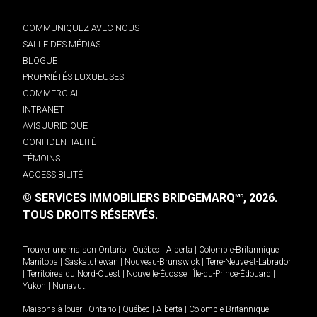
COMMUNIQUEZ AVEC NOUS
SALLE DES MÉDIAS
BLOGUE
PROPRIÉTÉS LUXUEUSES
COMMERCIAL
INTRANET
AVIS JURIDIQUE
CONFIDENTIALITÉ
TÉMOINS
ACCESSIBILITÉ
© SERVICES IMMOBILIERS BRIDGEMARQ
, 2026.
MD
TOUS DROITS RÉSERVÉS.
Trouver une maison
Ontario
|
Québec
|
Alberta
|
Colombie-Britannique
|
Manitoba
|
Saskatchewan
|
Nouveau-Brunswick
|
Terre-Neuve-et-Labrador
|
Territoires du Nord-Ouest
|
Nouvelle-Écosse
|
Île-du-Prince-Édouard
|
Yukon
|
Nunavut
.
Maisons à louer -
Ontario
|
Québec
|
Alberta
|
Colombie-Britannique
|