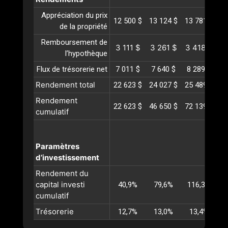
Appréciation du prix
12 500 $
13 124 $
13 781 $
14
de la propriété
Remboursement de
3 111 $
3 261 $
3 418 $
3
l’hypothèque
Flux de trésorerie net
7 011 $
7 640 $
8 289 $
8
Rendement total
22 623 $
24 027 $
25 489 $
27
Rendement
22 623 $
46 650 $
72 139 $
99
cumulatif
Paramètres
d’investissement
Rendement du
capital investi
40,9%
79,6%
116,3%
1
cumulatif
Trésorerie
12,7%
13,0%
13,4%