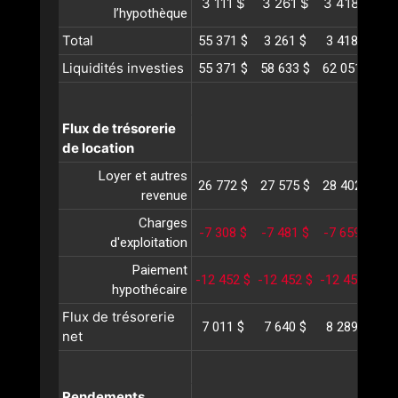
3 111 $
3 261 $
3 418 $
3
l’hypothèque
Total
55 371 $
3 261 $
3 418 $
3
Liquidités investies
55 371 $
58 633 $
62 051 $
65
Flux de trésorerie
de location
Loyer et autres
26 772 $
27 575 $
28 402 $
29
revenue
Charges
-7 308 $
-7 481 $
-7 659 $
-7
d'exploitation
Paiement
-12 452 $
-12 452 $
-12 452 $
-1
hypothécaire
Flux de trésorerie
7 011 $
7 640 $
8 289 $
8
net
Rendements