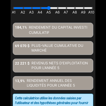
RENDEMENT DU CAPITAL INVESTI
184,1%
CUMULATIF
PLUS-VALUE CUMULATIVE DU
69 070 $
MARCHÉ
REVENUS NETS D'EXPLOITATION
22 221 $
POUR L'ANNÉE
5
RENDEMENT ANNUEL DES
13,9%
LIQUIDITÉS POUR L'ANNÉE
5
Cette calculatrice utilise les données saisies par
l’utilisateur et des hypothèses générales pour fournir