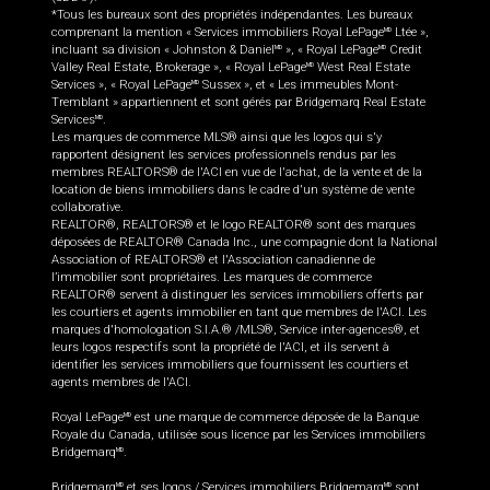
*Tous les bureaux sont des propriétés indépendantes. Les bureaux
comprenant la mention « Services immobiliers Royal LePage
Ltée »,
MD
incluant sa division « Johnston & Daniel
», « Royal LePage
Credit
MD
MD
Valley Real Estate, Brokerage », « Royal LePage
West Real Estate
MD
Services », « Royal LePage
Sussex », et « Les immeubles Mont-
MD
Tremblant » appartiennent et sont gérés par Bridgemarq Real Estate
Services
.
MD
Les marques de commerce MLS® ainsi que les logos qui s'y
rapportent désignent les services professionnels rendus par les
membres REALTORS® de l'ACI en vue de l'achat, de la vente et de la
location de biens immobiliers dans le cadre d'un système de vente
collaborative.
REALTOR®, REALTORS® et le logo REALTOR® sont des marques
déposées de REALTOR® Canada Inc., une compagnie dont la National
Association of REALTORS® et l'Association canadienne de
l’immobilier sont propriétaires. Les marques de commerce
REALTOR® servent à distinguer les services immobiliers offerts par
les courtiers et agents immobilier en tant que membres de l'ACI. Les
marques d'homologation S.I.A.® /MLS®, Service inter-agences®, et
leurs logos respectifs sont la propriété de l'ACI, et ils servent à
identifier les services immobiliers que fournissent les courtiers et
agents membres de l'ACI.
Royal LePage
est une marque de commerce déposée de la Banque
MD
Royale du Canada, utilisée sous licence par les Services immobiliers
Bridgemarq
.
MD
Bridgemarq
et ses logos / Services immobiliers Bridgemarq
sont
MD
MD