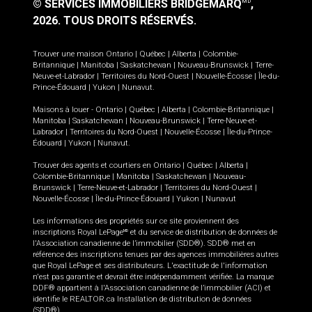
© SERVICES IMMOBILIERS BRIDGEMARQ
,
MD
2026.
TOUS DROITS RÉSERVÉS.
Trouver une maison
Ontario
|
Québec
|
Alberta
|
Colombie-
Britannique
|
Manitoba
|
Saskatchewan
|
Nouveau-Brunswick
|
Terre-
Neuve-et-Labrador
|
Territoires du Nord-Ouest
|
Nouvelle-Écosse
|
Île-du-
Prince-Édouard
|
Yukon
|
Nunavut
.
Maisons à louer -
Ontario
|
Québec
|
Alberta
|
Colombie-Britannique
|
Manitoba
|
Saskatchewan
|
Nouveau-Brunswick
|
Terre-Neuve-et-
Labrador
|
Territoires du Nord-Ouest
|
Nouvelle-Écosse
|
Île-du-Prince-
Édouard
|
Yukon
|
Nunavut
.
Trouver des agents et courtiers en
Ontario
|
Québec
|
Alberta
|
Colombie-Britannique
|
Manitoba
|
Saskatchewan
|
Nouveau-
Brunswick
|
Terre-Neuve-et-Labrador
|
Territoires du Nord-Ouest
|
Nouvelle-Écosse
|
Île-du-Prince-Édouard
|
Yukon
|
Nunavut
Les informations des propriétés sur ce site proviennent des
inscriptions Royal LePage
et du service de distribution de données de
MD
l'Association canadienne de l’immobilier (SDD®). SDD® met en
référence des inscriptions tenues par des agences immobilières autres
que Royal LePage et ses distributeurs. L'exactitude de l'information
n'est pas garantie et devrait être indépendamment vérifiée. La marque
DDF® appartient à l'Association canadienne de l’immobilier (ACI) et
identifie le REALTOR.ca Installation de distribution de données
(SDD®).