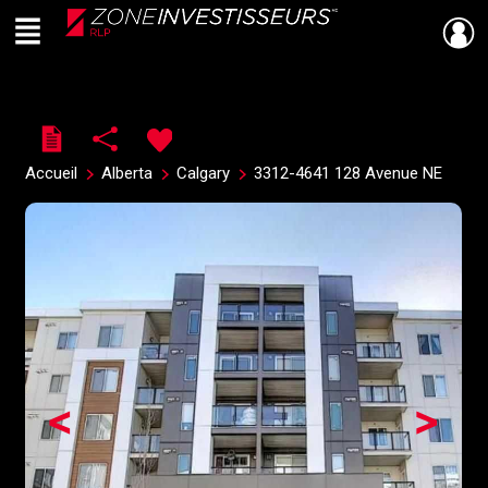
Menu
Live
En Direct
Accueil
Alberta
Calgary
3312-4641 128 Avenue NE
<
>