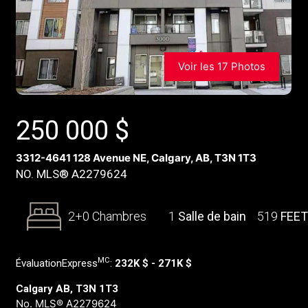
Voir les 17 Photos
250 000
$
3312-4641 128 Avenue NE, Calgary, AB, T3N 1T3
NO. MLS® A2279624
2+0 Chambres
1
Salle de bain
519
FEE
MC
ÉvaluationExpress
:
232K $ - 271K $
Calgary AB, T3N 1T3
No. MLS® A2279624