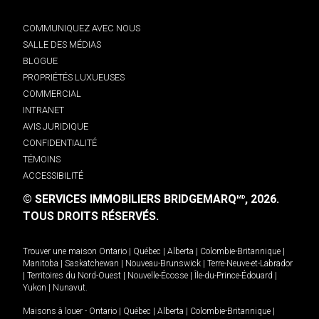
COMMUNIQUEZ AVEC NOUS
SALLE DES MÉDIAS
BLOGUE
PROPRIÉTÉS LUXUEUSES
COMMERCIAL
INTRANET
AVIS JURIDIQUE
CONFIDENTIALITÉ
TÉMOINS
ACCESSIBILITÉ
© SERVICES IMMOBILIERS BRIDGEMARQ
, 2026.
MD
TOUS DROITS RÉSERVÉS.
Trouver une maison
Ontario
|
Québec
|
Alberta
|
Colombie-Britannique
|
Manitoba
|
Saskatchewan
|
Nouveau-Brunswick
|
Terre-Neuve-et-Labrador
|
Territoires du Nord-Ouest
|
Nouvelle-Écosse
|
Île-du-Prince-Édouard
|
Yukon
|
Nunavut
.
Maisons à louer -
Ontario
|
Québec
|
Alberta
|
Colombie-Britannique
|