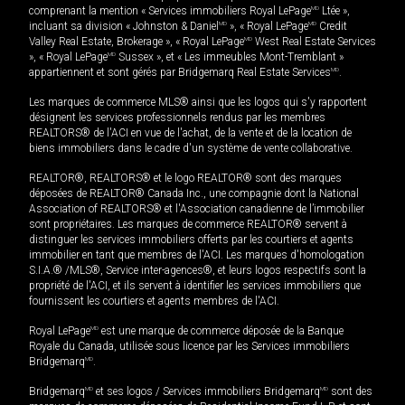
comprenant la mention « Services immobiliers Royal LePage
MD
Ltée »,
incluant sa division « Johnston & Daniel
MD
», « Royal LePage
MD
Credit
Valley Real Estate, Brokerage », « Royal LePage
MD
West Real Estate Services
», « Royal LePage
MD
Sussex », et « Les immeubles Mont-Tremblant »
appartiennent et sont gérés par Bridgemarq Real Estate Services
MD
.
Les marques de commerce MLS® ainsi que les logos qui s'y rapportent
désignent les services professionnels rendus par les membres
REALTORS® de l'ACI en vue de l'achat, de la vente et de la location de
biens immobiliers dans le cadre d'un système de vente collaborative.
REALTOR®, REALTORS® et le logo REALTOR® sont des marques
déposées de REALTOR® Canada Inc., une compagnie dont la National
Association of REALTORS® et l'Association canadienne de l’immobilier
sont propriétaires. Les marques de commerce REALTOR® servent à
distinguer les services immobiliers offerts par les courtiers et agents
immobilier en tant que membres de l'ACI. Les marques d'homologation
S.I.A.® /MLS®, Service inter-agences®, et leurs logos respectifs sont la
propriété de l'ACI, et ils servent à identifier les services immobiliers que
fournissent les courtiers et agents membres de l'ACI.
Royal LePage
MD
est une marque de commerce déposée de la Banque
Royale du Canada, utilisée sous licence par les Services immobiliers
Bridgemarq
MD
.
Bridgemarq
MD
et ses logos / Services immobiliers Bridgemarq
MD
sont des