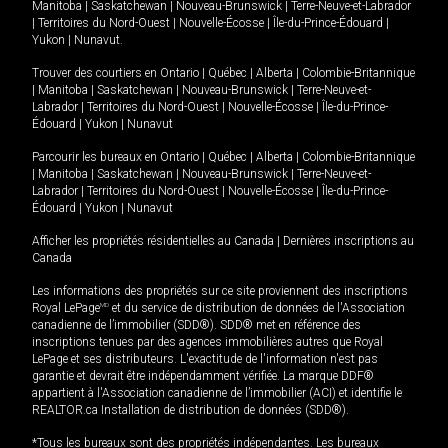
Manitoba
|
Saskatchewan
|
Nouveau-Brunswick
|
Terre-Neuve-et-Labrador
|
Territoires du Nord-Ouest
|
Nouvelle-Écosse
|
Île-du-Prince-Édouard
|
Yukon
|
Nunavut
.
Trouver des courtiers en
Ontario
|
Québec
|
Alberta
|
Colombie-Britannique
|
Manitoba
|
Saskatchewan
|
Nouveau-Brunswick
|
Terre-Neuve-et-
Labrador
|
Territoires du Nord-Ouest
|
Nouvelle-Écosse
|
Île-du-Prince-
Édouard
|
Yukon
|
Nunavut
Parcourir les bureaux en
Ontario
|
Québec
|
Alberta
|
Colombie-Britannique
|
Manitoba
|
Saskatchewan
|
Nouveau-Brunswick
|
Terre-Neuve-et-
Labrador
|
Territoires du Nord-Ouest
|
Nouvelle-Écosse
|
Île-du-Prince-
Édouard
|
Yukon
|
Nunavut
Afficher les propriétés résidentielles au Canada
|
Dernières inscriptions au
Canada
Les informations des propriétés sur ce site proviennent des inscriptions
Royal LePage
MD
et du service de distribution de données de l'Association
canadienne de l’immobilier (SDD®). SDD® met en référence des
inscriptions tenues par des agences immobilières autres que Royal
LePage et ses distributeurs. L'exactitude de l'information n'est pas
garantie et devrait être indépendamment vérifiée. La marque DDF®
appartient à l'Association canadienne de l’immobilier (ACI) et identifie le
REALTOR.ca Installation de distribution de données (SDD®).
*Tous les bureaux sont des propriétés indépendantes. Les bureaux