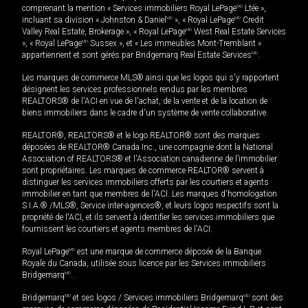
comprenant la mention « Services immobiliers Royal LePage
MD
Ltée »,
incluant sa division « Johnston & Daniel
MD
», « Royal LePage
MD
Credit
Valley Real Estate, Brokerage », « Royal LePage
MD
West Real Estate Services
», « Royal LePage
MD
Sussex », et « Les immeubles Mont-Tremblant »
appartiennent et sont gérés par Bridgemarq Real Estate Services
MD
.
Les marques de commerce MLS® ainsi que les logos qui s'y rapportent
désignent les services professionnels rendus par les membres
REALTORS® de l'ACI en vue de l'achat, de la vente et de la location de
biens immobiliers dans le cadre d'un système de vente collaborative.
REALTOR®, REALTORS® et le logo REALTOR® sont des marques
déposées de REALTOR® Canada Inc., une compagnie dont la National
Association of REALTORS® et l'Association canadienne de l’immobilier
sont propriétaires. Les marques de commerce REALTOR® servent à
distinguer les services immobiliers offerts par les courtiers et agents
immobilier en tant que membres de l'ACI. Les marques d'homologation
S.I.A.® /MLS®, Service inter-agences®, et leurs logos respectifs sont la
propriété de l'ACI, et ils servent à identifier les services immobiliers que
fournissent les courtiers et agents membres de l'ACI.
Royal LePage
MD
est une marque de commerce déposée de la Banque
Royale du Canada, utilisée sous licence par les Services immobiliers
Bridgemarq
MD
.
Bridgemarq
MD
et ses logos / Services immobiliers Bridgemarq
MD
sont des