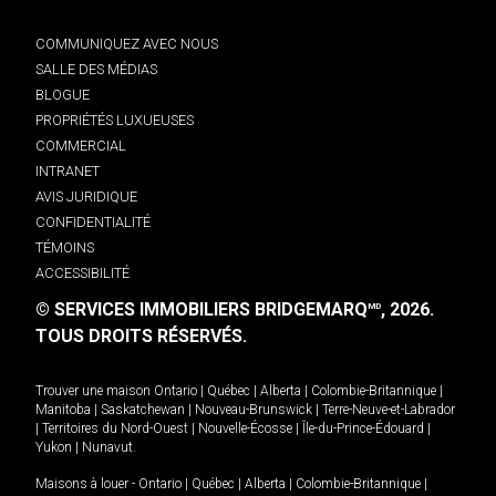
COMMUNIQUEZ AVEC NOUS
SALLE DES MÉDIAS
BLOGUE
PROPRIÉTÉS LUXUEUSES
COMMERCIAL
INTRANET
AVIS JURIDIQUE
CONFIDENTIALITÉ
TÉMOINS
ACCESSIBILITÉ
© SERVICES IMMOBILIERS BRIDGEMARQ
, 2026.
MD
TOUS DROITS RÉSERVÉS.
Trouver une maison
Ontario
|
Québec
|
Alberta
|
Colombie-Britannique
|
Manitoba
|
Saskatchewan
|
Nouveau-Brunswick
|
Terre-Neuve-et-Labrador
|
Territoires du Nord-Ouest
|
Nouvelle-Écosse
|
Île-du-Prince-Édouard
|
Yukon
|
Nunavut
.
Maisons à louer -
Ontario
|
Québec
|
Alberta
|
Colombie-Britannique
|