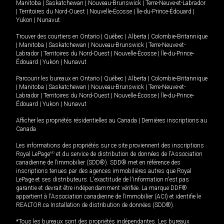
Manitoba
|
Saskatchewan
|
Nouveau-Brunswick
|
Terre-Neuve-et-Labrador
|
Territoires du Nord-Ouest
|
Nouvelle-Écosse
|
Île-du-Prince-Édouard
|
Yukon
|
Nunavut
.
Trouver des courtiers en
Ontario
|
Québec
|
Alberta
|
Colombie-Britannique
|
Manitoba
|
Saskatchewan
|
Nouveau-Brunswick
|
Terre-Neuve-et-
Labrador
|
Territoires du Nord-Ouest
|
Nouvelle-Écosse
|
Île-du-Prince-
Édouard
|
Yukon
|
Nunavut
Parcourir les bureaux en
Ontario
|
Québec
|
Alberta
|
Colombie-Britannique
|
Manitoba
|
Saskatchewan
|
Nouveau-Brunswick
|
Terre-Neuve-et-
Labrador
|
Territoires du Nord-Ouest
|
Nouvelle-Écosse
|
Île-du-Prince-
Édouard
|
Yukon
|
Nunavut
Afficher les propriétés résidentielles au Canada
|
Dernières inscriptions au
Canada
Les informations des propriétés sur ce site proviennent des inscriptions
Royal LePage
MD
et du service de distribution de données de l'Association
canadienne de l’immobilier (SDD®). SDD® met en référence des
inscriptions tenues par des agences immobilières autres que Royal
LePage et ses distributeurs. L'exactitude de l'information n'est pas
garantie et devrait être indépendamment vérifiée. La marque DDF®
appartient à l'Association canadienne de l’immobilier (ACI) et identifie le
REALTOR.ca Installation de distribution de données (SDD®).
*Tous les bureaux sont des propriétés indépendantes. Les bureaux