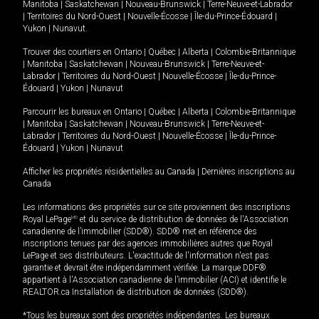
Manitoba
|
Saskatchewan
|
Nouveau-Brunswick
|
Terre-Neuve-et-Labrador
|
Territoires du Nord-Ouest
|
Nouvelle-Écosse
|
Île-du-Prince-Édouard
|
Yukon
|
Nunavut
.
Trouver des courtiers en
Ontario
|
Québec
|
Alberta
|
Colombie-Britannique
|
Manitoba
|
Saskatchewan
|
Nouveau-Brunswick
|
Terre-Neuve-et-
Labrador
|
Territoires du Nord-Ouest
|
Nouvelle-Écosse
|
Île-du-Prince-
Édouard
|
Yukon
|
Nunavut
Parcourir les bureaux en
Ontario
|
Québec
|
Alberta
|
Colombie-Britannique
|
Manitoba
|
Saskatchewan
|
Nouveau-Brunswick
|
Terre-Neuve-et-
Labrador
|
Territoires du Nord-Ouest
|
Nouvelle-Écosse
|
Île-du-Prince-
Édouard
|
Yukon
|
Nunavut
Afficher les propriétés résidentielles au Canada
|
Dernières inscriptions au
Canada
Les informations des propriétés sur ce site proviennent des inscriptions
Royal LePage
MD
et du service de distribution de données de l'Association
canadienne de l’immobilier (SDD®). SDD® met en référence des
inscriptions tenues par des agences immobilières autres que Royal
LePage et ses distributeurs. L'exactitude de l'information n'est pas
garantie et devrait être indépendamment vérifiée. La marque DDF®
appartient à l'Association canadienne de l’immobilier (ACI) et identifie le
REALTOR.ca Installation de distribution de données (SDD®).
*Tous les bureaux sont des propriétés indépendantes. Les bureaux