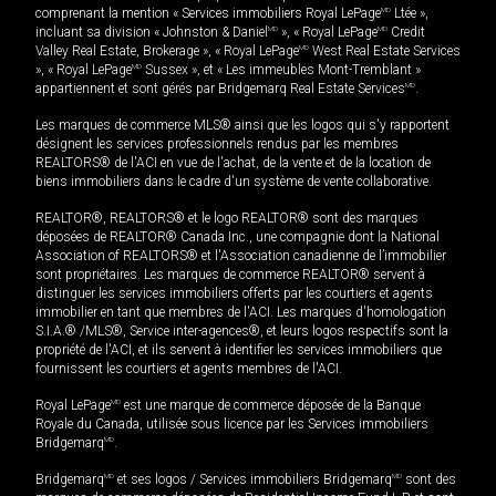
comprenant la mention « Services immobiliers Royal LePage
MD
Ltée »,
incluant sa division « Johnston & Daniel
MD
», « Royal LePage
MD
Credit
Valley Real Estate, Brokerage », « Royal LePage
MD
West Real Estate Services
», « Royal LePage
MD
Sussex », et « Les immeubles Mont-Tremblant »
appartiennent et sont gérés par Bridgemarq Real Estate Services
MD
.
Les marques de commerce MLS® ainsi que les logos qui s'y rapportent
désignent les services professionnels rendus par les membres
REALTORS® de l'ACI en vue de l'achat, de la vente et de la location de
biens immobiliers dans le cadre d'un système de vente collaborative.
REALTOR®, REALTORS® et le logo REALTOR® sont des marques
déposées de REALTOR® Canada Inc., une compagnie dont la National
Association of REALTORS® et l'Association canadienne de l’immobilier
sont propriétaires. Les marques de commerce REALTOR® servent à
distinguer les services immobiliers offerts par les courtiers et agents
immobilier en tant que membres de l'ACI. Les marques d'homologation
S.I.A.® /MLS®, Service inter-agences®, et leurs logos respectifs sont la
propriété de l'ACI, et ils servent à identifier les services immobiliers que
fournissent les courtiers et agents membres de l'ACI.
Royal LePage
MD
est une marque de commerce déposée de la Banque
Royale du Canada, utilisée sous licence par les Services immobiliers
Bridgemarq
MD
.
Bridgemarq
MD
et ses logos / Services immobiliers Bridgemarq
MD
sont des