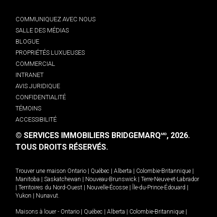
COMMUNIQUEZ AVEC NOUS
SALLE DES MÉDIAS
BLOGUE
PROPRIÉTÉS LUXUEUSES
COMMERCIAL
INTRANET
AVIS JURIDIQUE
CONFIDENTIALITÉ
TÉMOINS
ACCESSIBILITÉ
© SERVICES IMMOBILIERS BRIDGEMARQ
, 2026.
MD
TOUS DROITS RÉSERVÉS.
Trouver une maison
Ontario
|
Québec
|
Alberta
|
Colombie-Britannique
|
Manitoba
|
Saskatchewan
|
Nouveau-Brunswick
|
Terre-Neuve-et-Labrador
|
Territoires du Nord-Ouest
|
Nouvelle-Écosse
|
Île-du-Prince-Édouard
|
Yukon
|
Nunavut
.
Maisons à louer -
Ontario
|
Québec
|
Alberta
|
Colombie-Britannique
|