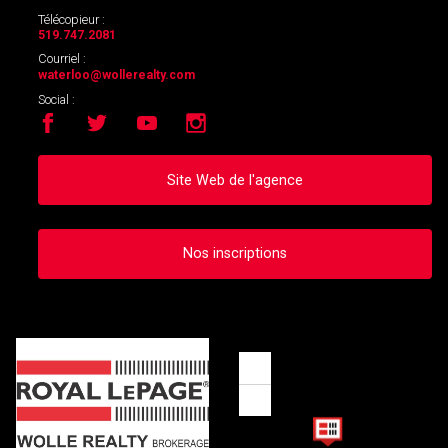
Télécopieur :
519.747.2081
Courriel :
waterloo
@wollerealty.com
Social :
Site Web de l'agence
Nos inscriptions
Zoom
in
Zoom
out