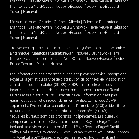
Manitoba
|
Saskatchewan
|
Nouveau-Brunswick
|
Terre-Neuve-et-Labrador
|
Territoires du Nord-Ouest
|
Nouvelle-Écosse
|
Île-du-Prince-Édouard
|
Yukon
|
Nunavut
.
Maisons à louer -
Ontario
|
Québec
|
Alberta
|
Colombie-Britannique
|
Manitoba
|
Saskatchewan
|
Nouveau-Brunswick
|
Terre-Neuve-et-Labrador
|
Territoires du Nord-Ouest
|
Nouvelle-Écosse
|
Île-du-Prince-Édouard
|
Yukon
|
Nunavut
.
Trouver des agents et courtiers en
Ontario
|
Québec
|
Alberta
|
Colombie-
Britannique
|
Manitoba
|
Saskatchewan
|
Nouveau-Brunswick
|
Terre-
Neuve-et-Labrador
|
Territoires du Nord-Ouest
|
Nouvelle-Écosse
|
Île-du-
Prince-Édouard
|
Yukon
|
Nunavut
Les informations des propriétés sur ce site proviennent des inscriptions
Royal LePage
MD
et du service de distribution de données de l'Association
canadienne de l’immobilier (SDD®). SDD® met en référence des
inscriptions tenues par des agences immobilières autres que Royal
LePage et ses distributeurs. L'exactitude de l'information n'est pas
garantie et devrait être indépendamment vérifiée. La marque DDF®
appartient à l'Association canadienne de l’immobilier (ACI) et identifie le
REALTOR.ca Installation de distribution de données (SDD®).
*Tous les bureaux sont des propriétés indépendantes. Les bureaux
comprenant la mention « Services immobiliers Royal LePage
MD
Ltée »,
incluant sa division « Johnston & Daniel
MD
», « Royal LePage
MD
Credit
Valley Real Estate, Brokerage », « Royal LePage
MD
West Real Estate Services
», « Royal LePage
MD
Sussex », et « Les immeubles Mont-Tremblant »