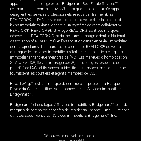
appartiennent et sont gérés par Bridgemarq Real Estate Services
MD
.
Les marques de commerce MLS® ainsi que les logos qui s'y rapportent
désignent les services professionnels rendus par les membres
REALTORS® de l'ACI en vue de l'achat, de la vente et de la location de
biens immobiliers dans le cadre d'un système de vente collaborative.
REALTOR®, REALTORS® et le logo REALTOR® sont des marques
déposées de REALTOR® Canada Inc., une compagnie dont la National
Association of REALTORS® et l'Association canadienne de l’immobilier
sont propriétaires. Les marques de commerce REALTOR® servent à
distinguer les services immobiliers offerts par les courtiers et agents
immobilier en tant que membres de l'ACI. Les marques d'homologation
S.I.A.® /MLS®, Service inter-agences®, et leurs logos respectifs sont la
propriété de l'ACI, et ils servent à identifier les services immobiliers que
fournissent les courtiers et agents membres de l'ACI.
Royal LePage
MD
est une marque de commerce déposée de la Banque
Royale du Canada, utilisée sous licence par les Services immobiliers
Bridgemarq
MD
.
Bridgemarq
MD
et ses logos / Services immobiliers Bridgemarq
MD
sont des
marques de commerce déposées de Residential Income Fund L.P. et sont
utilisées sous licence par Services immobiliers Bridgemarq
MD
Inc.
Découvrez la nouvelle application
MD