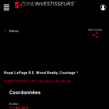
Menu
Live
En Direct
PARTAGER
Retour
Royal LePage R.E. Wood Realty, Courtage *
55 BROCK STREET EAST, Tillsonburg, ON, N4G 4H5
Coordonnées
Bureau :
519.842.8418