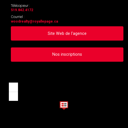
Télécopieur :
519.842.4172
Courriel :
woodrealty
@royallepage.ca
Site Web de l'agence
Nos inscriptions
Zoom
in
Zoom
out