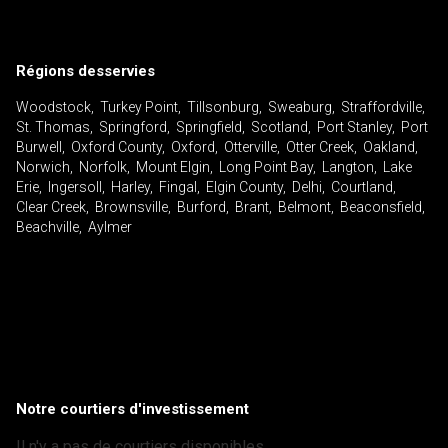
Régions desservies
Woodstock, Turkey Point, Tillsonburg, Sweaburg, Straffordville,
St. Thomas, Springford, Springfield, Scotland, Port Stanley, Port
Burwell, Oxford County, Oxford, Otterville, Otter Creek, Oakland,
Norwich, Norfolk, Mount Elgin, Long Point Bay, Langton, Lake
Erie, Ingersoll, Harley, Fingal, Elgin County, Delhi, Courtland,
Clear Creek, Brownsville, Burford, Brant, Belmont, Beaconsfield,
Beachville, Aylmer
Notre courtiers d'investissement
Il n'y a pas de courtiers disponibles.