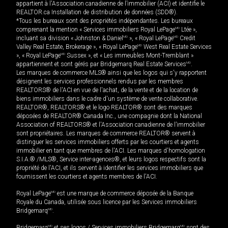
appartient à l'Association canadienne de l’immobilier (ACI) et identifie le
REALTOR.ca Installation de distribution de données (SDD®).
*Tous les bureaux sont des propriétés indépendantes. Les bureaux
comprenant la mention « Services immobiliers Royal LePage
MD
Ltée »,
incluant sa division « Johnston & Daniel
MD
», « Royal LePage
MD
Credit
Valley Real Estate, Brokerage », « Royal LePage
MD
West Real Estate Services
», « Royal LePage
MD
Sussex », et « Les immeubles Mont-Tremblant »
appartiennent et sont gérés par Bridgemarq Real Estate Services
MD
.
Les marques de commerce MLS® ainsi que les logos qui s'y rapportent
désignent les services professionnels rendus par les membres
REALTORS® de l'ACI en vue de l'achat, de la vente et de la location de
biens immobiliers dans le cadre d'un système de vente collaborative.
REALTOR®, REALTORS® et le logo REALTOR® sont des marques
déposées de REALTOR® Canada Inc., une compagnie dont la National
Association of REALTORS® et l'Association canadienne de l’immobilier
sont propriétaires. Les marques de commerce REALTOR® servent à
distinguer les services immobiliers offerts par les courtiers et agents
immobilier en tant que membres de l'ACI. Les marques d'homologation
S.I.A.® /MLS®, Service inter-agences®, et leurs logos respectifs sont la
propriété de l'ACI, et ils servent à identifier les services immobiliers que
fournissent les courtiers et agents membres de l'ACI.
Royal LePage
MD
est une marque de commerce déposée de la Banque
Royale du Canada, utilisée sous licence par les Services immobiliers
Bridgemarq
MD
.
Bridgemarq
MD
et ses logos / Services immobiliers Bridgemarq
MD
sont des