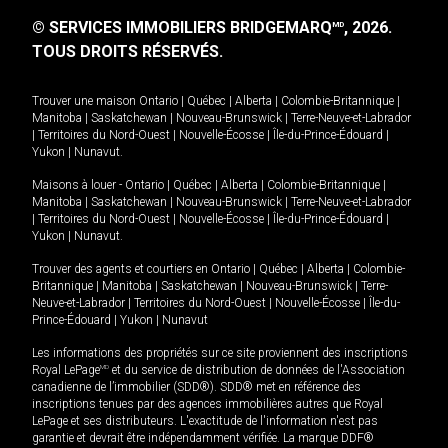
© SERVICES IMMOBILIERS BRIDGEMARQ
, 2026.
MD
TOUS DROITS RÉSERVÉS.
Trouver une maison
Ontario
|
Québec
|
Alberta
|
Colombie-Britannique
|
Manitoba
|
Saskatchewan
|
Nouveau-Brunswick
|
Terre-Neuve-et-Labrador
|
Territoires du Nord-Ouest
|
Nouvelle-Écosse
|
Île-du-Prince-Édouard
|
Yukon
|
Nunavut
.
Maisons à louer -
Ontario
|
Québec
|
Alberta
|
Colombie-Britannique
|
Manitoba
|
Saskatchewan
|
Nouveau-Brunswick
|
Terre-Neuve-et-Labrador
|
Territoires du Nord-Ouest
|
Nouvelle-Écosse
|
Île-du-Prince-Édouard
|
Yukon
|
Nunavut
.
Trouver des agents et courtiers en
Ontario
|
Québec
|
Alberta
|
Colombie-
Britannique
|
Manitoba
|
Saskatchewan
|
Nouveau-Brunswick
|
Terre-
Neuve-et-Labrador
|
Territoires du Nord-Ouest
|
Nouvelle-Écosse
|
Île-du-
Prince-Édouard
|
Yukon
|
Nunavut
Les informations des propriétés sur ce site proviennent des inscriptions
Royal LePage
MD
et du service de distribution de données de l'Association
canadienne de l’immobilier (SDD®). SDD® met en référence des
inscriptions tenues par des agences immobilières autres que Royal
LePage et ses distributeurs. L'exactitude de l'information n'est pas
garantie et devrait être indépendamment vérifiée. La marque DDF®