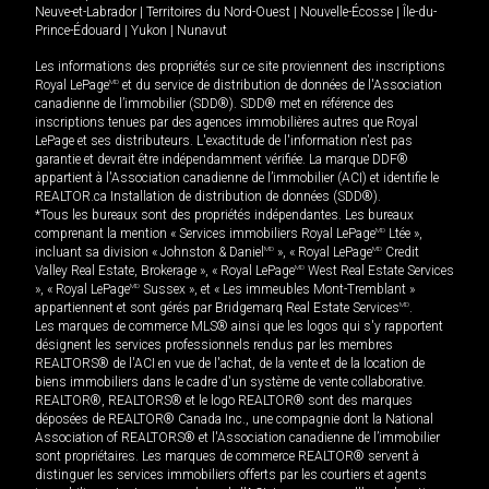
Neuve-et-Labrador
|
Territoires du Nord-Ouest
|
Nouvelle-Écosse
|
Île-du-
Prince-Édouard
|
Yukon
|
Nunavut
Les informations des propriétés sur ce site proviennent des inscriptions
Royal LePage
MD
et du service de distribution de données de l'Association
canadienne de l’immobilier (SDD®). SDD® met en référence des
inscriptions tenues par des agences immobilières autres que Royal
LePage et ses distributeurs. L'exactitude de l'information n'est pas
garantie et devrait être indépendamment vérifiée. La marque DDF®
appartient à l'Association canadienne de l’immobilier (ACI) et identifie le
REALTOR.ca Installation de distribution de données (SDD®).
*Tous les bureaux sont des propriétés indépendantes. Les bureaux
comprenant la mention « Services immobiliers Royal LePage
MD
Ltée »,
incluant sa division « Johnston & Daniel
MD
», « Royal LePage
MD
Credit
Valley Real Estate, Brokerage », « Royal LePage
MD
West Real Estate Services
», « Royal LePage
MD
Sussex », et « Les immeubles Mont-Tremblant »
appartiennent et sont gérés par Bridgemarq Real Estate Services
MD
.
Les marques de commerce MLS® ainsi que les logos qui s'y rapportent
désignent les services professionnels rendus par les membres
REALTORS® de l'ACI en vue de l'achat, de la vente et de la location de
biens immobiliers dans le cadre d'un système de vente collaborative.
REALTOR®, REALTORS® et le logo REALTOR® sont des marques
déposées de REALTOR® Canada Inc., une compagnie dont la National
Association of REALTORS® et l'Association canadienne de l’immobilier
sont propriétaires. Les marques de commerce REALTOR® servent à
distinguer les services immobiliers offerts par les courtiers et agents