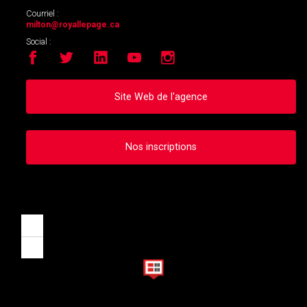
Courriel :
milton
@royallepage.ca
Social :
Site Web de l'agence
Nos inscriptions
Zoom
in
Zoom
out