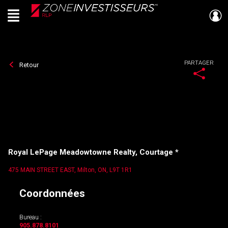
Menu
Live
En Direct
PARTAGER
Retour
Royal LePage Meadowtowne Realty, Courtage *
475 MAIN STREET EAST, Milton, ON, L9T 1R1
Coordonnées
Bureau :
905.878.8101