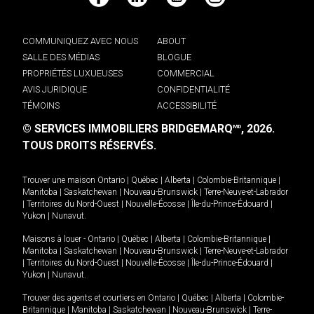
Facebook
LinkedIn
YouTube
Instagram
COMMUNIQUEZ AVEC NOUS
ABOUT
SALLE DES MÉDIAS
BLOGUE
PROPRIÉTÉS LUXUEUSES
COMMERCIAL
AVIS JURIDIQUE
CONFIDENTIALITÉ
TÉMOINS
ACCESSIBILITÉ
© SERVICES IMMOBILIERS BRIDGEMARQ
, 2026.
MD
TOUS DROITS RÉSERVÉS.
Trouver une maison
Ontario
|
Québec
|
Alberta
|
Colombie-Britannique
|
Manitoba
|
Saskatchewan
|
Nouveau-Brunswick
|
Terre-Neuve-et-Labrador
|
Territoires du Nord-Ouest
|
Nouvelle-Écosse
|
Île-du-Prince-Édouard
|
Yukon
|
Nunavut
.
Maisons à louer -
Ontario
|
Québec
|
Alberta
|
Colombie-Britannique
|
Manitoba
|
Saskatchewan
|
Nouveau-Brunswick
|
Terre-Neuve-et-Labrador
|
Territoires du Nord-Ouest
|
Nouvelle-Écosse
|
Île-du-Prince-Édouard
|
Yukon
|
Nunavut
.
Trouver des agents et courtiers en
Ontario
|
Québec
|
Alberta
|
Colombie-
Britannique
|
Manitoba
|
Saskatchewan
|
Nouveau-Brunswick
|
Terre-