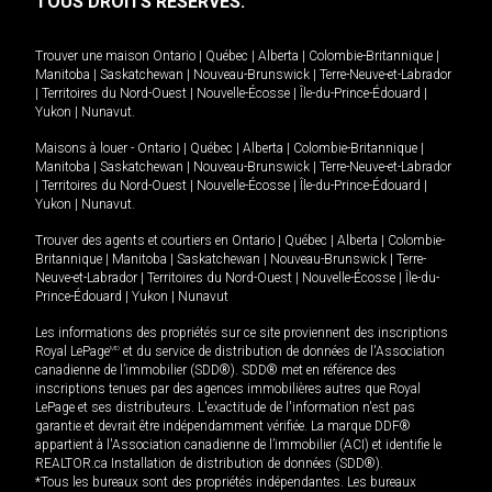
TOUS DROITS RÉSERVÉS.
Trouver une maison
Ontario
|
Québec
|
Alberta
|
Colombie-Britannique
|
Manitoba
|
Saskatchewan
|
Nouveau-Brunswick
|
Terre-Neuve-et-Labrador
|
Territoires du Nord-Ouest
|
Nouvelle-Écosse
|
Île-du-Prince-Édouard
|
Yukon
|
Nunavut
.
Maisons à louer -
Ontario
|
Québec
|
Alberta
|
Colombie-Britannique
|
Manitoba
|
Saskatchewan
|
Nouveau-Brunswick
|
Terre-Neuve-et-Labrador
|
Territoires du Nord-Ouest
|
Nouvelle-Écosse
|
Île-du-Prince-Édouard
|
Yukon
|
Nunavut
.
Trouver des agents et courtiers en
Ontario
|
Québec
|
Alberta
|
Colombie-
Britannique
|
Manitoba
|
Saskatchewan
|
Nouveau-Brunswick
|
Terre-
Neuve-et-Labrador
|
Territoires du Nord-Ouest
|
Nouvelle-Écosse
|
Île-du-
Prince-Édouard
|
Yukon
|
Nunavut
Les informations des propriétés sur ce site proviennent des inscriptions
Royal LePage
MD
et du service de distribution de données de l'Association
canadienne de l’immobilier (SDD®). SDD® met en référence des
inscriptions tenues par des agences immobilières autres que Royal
LePage et ses distributeurs. L'exactitude de l'information n'est pas
garantie et devrait être indépendamment vérifiée. La marque DDF®
appartient à l'Association canadienne de l’immobilier (ACI) et identifie le
REALTOR.ca Installation de distribution de données (SDD®).
*Tous les bureaux sont des propriétés indépendantes. Les bureaux