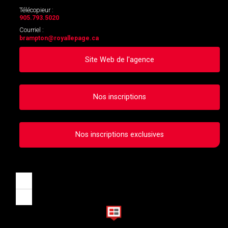
Télécopieur :
905.793.5020
Courriel :
brampton
@royallepage.ca
Site Web de l'agence
Nos inscriptions
Nos inscriptions exclusives
Zoom
in
Zoom
out