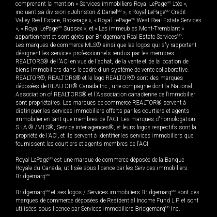
comprenant la mention « Services immobiliers Royal LePage
MD
Ltée »,
incluant sa division « Johnston & Daniel
MD
», « Royal LePage
MD
Credit
Valley Real Estate, Brokerage », « Royal LePage
MD
West Real Estate Services
», « Royal LePage
MD
Sussex », et « Les immeubles Mont-Tremblant »
appartiennent et sont gérés par Bridgemarq Real Estate Services
MD
.
Les marques de commerce MLS® ainsi que les logos qui s'y rapportent
désignent les services professionnels rendus par les membres
REALTORS® de l'ACI en vue de l'achat, de la vente et de la location de
biens immobiliers dans le cadre d'un système de vente collaborative.
REALTOR®, REALTORS® et le logo REALTOR® sont des marques
déposées de REALTOR® Canada Inc., une compagnie dont la National
Association of REALTORS® et l'Association canadienne de l’immobilier
sont propriétaires. Les marques de commerce REALTOR® servent à
distinguer les services immobiliers offerts par les courtiers et agents
immobilier en tant que membres de l'ACI. Les marques d'homologation
S.I.A.® /MLS®, Service inter-agences®, et leurs logos respectifs sont la
propriété de l'ACI, et ils servent à identifier les services immobiliers que
fournissent les courtiers et agents membres de l'ACI.
Royal LePage
MD
est une marque de commerce déposée de la Banque
Royale du Canada, utilisée sous licence par les Services immobiliers
Bridgemarq
MD
.
Bridgemarq
MD
et ses logos / Services immobiliers Bridgemarq
MD
sont des
marques de commerce déposées de Residential Income Fund L.P. et sont
utilisées sous licence par Services immobiliers Bridgemarq
MD
Inc.