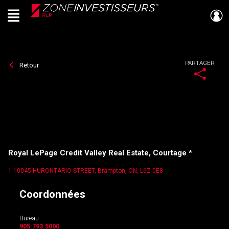
Menu
Live
En Direct
PARTAGER
Retour
Royal LePage Credit Valley Real Estate, Courtage *
1-10045 HURONTARIO STREET, Brampton, ON, L6Z 0E8
Coordonnées
Bureau :
905.793.5000