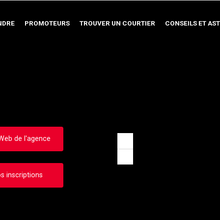
NDRE
PROMOTEURS
TROUVER UN COURTIER
CONSEILS ET AS
 Web de l'agence
Zoom
in
Zoom
out
s inscriptions