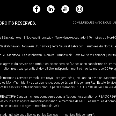
Facebook
LinkedIn
YouTube
Instagram
ROITS RÉSERVÉS.
COMMUNIQUEZ AVEC NOUS
A
a
|
Saskatchewan
|
Nouveau-Brunswick
|
Terre-Neuve-et-Labrador
|
Territoires du Nord
Saskatchewan
|
Nouveau-Brunswick
|
Terre-Neuve-et-Labrador
|
Territoires du Nord-Ou
ique
|
Manitoba
|
Saskatchewan
|
Nouveau-Brunswick
|
Terre-Neuve-et-Labrador
|
Territ
LePage
MD
et du service de distribution de données de l'Association canadienne de l’im
rmation n'est pas garantie et devrait être indépendamment vérifiée. La marque DDF® appa
la mention « Services immobiliers Royal LePage
MD
Ltée », incluant sa division « Johnst
bles Mont-Tremblant » appartiennent et sont gérés par Bridgemarq Real Estate Servic
 les services professionnels rendus par les membres REALTORS® de l'ACI en vue de l'a
TOR® Canada Inc., une compagnie dont la National Association of REALTORS® et l'
s courtiers et agents immobilier en tant que membres de l'ACI. Les marques d'homolog
ssent les courtiers et agents membres de l'ACI.
da, utilisée sous licence par les Services immobiliers Bridgemarq
MD
.