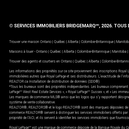
© SERVICES IMMOBILIERS BRIDGEMARQ
, 2026.
TOUS D
MD
Trouver une maison
Ontario
|
Québec
|
Alberta
|
Colombie-Britannique
|
Manitob
Maisons à louer -
Ontario
|
Québec
|
Alberta
|
Colombie-Britannique
|
Manitoba
|
Trouver des agents et courtiers en
Ontario
|
Québec
|
Alberta
|
Colombie-Britann
Les informations des propriétés sur ce site proviennent des inscriptions Royal 
immobilières autres que Royal LePage et ses distributeurs. L'exactitude de l'info
REALTOR.ca Installation de distribution de données (SDD®).
*Tous les bureaux sont des propriétés indépendantes. Les bureaux comprenant 
LePage
MD
West Real Estate Services », « Royal LePage
MD
Sussex », et « Les immeu
Les marques de commerce MLS® ainsi que les logos qui s'y rapportent désignent
système de vente collaborative.
REALTOR®, REALTORS® et le logo REALTOR® sont des marques déposées de REAL
commerce REALTOR® servent à distinguer les services immobiliers offerts par le
propriété de l'ACI, et ils servent à identifier les services immobiliers que fourni
Royal LePage
MD
est une marque de commerce déposée de la Banque Royale du Cana