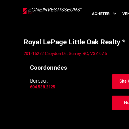
Live
En Direct
ACHETER
VE
Retour
Royal LePage Little Oak Realty *
201-15272 Croydon Dr., Surrey, BC, V3Z 0Z5
Coordonnées
Bureau :
Site
604.538.2125
No