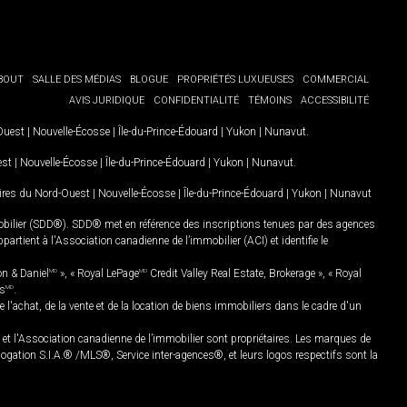
BOUT
SALLE DES MÉDIAS
BLOGUE
PROPRIÉTÉS LUXUEUSES
COMMERCIAL
AVIS JURIDIQUE
CONFIDENTIALITÉ
TÉMOINS
ACCESSIBILITÉ
-Ouest
|
Nouvelle-Écosse
|
Île-du-Prince-Édouard
|
Yukon
|
Nunavut
.
est
|
Nouvelle-Écosse
|
Île-du-Prince-Édouard
|
Yukon
|
Nunavut
.
oires du Nord-Ouest
|
Nouvelle-Écosse
|
Île-du-Prince-Édouard
|
Yukon
|
Nunavut
mobilier (SDD®). SDD® met en référence des inscriptions tenues par des agences
rtient à l'Association canadienne de l’immobilier (ACI) et identifie le
on & Daniel
MD
», « Royal LePage
MD
Credit Valley Real Estate, Brokerage », « Royal
es
MD
.
chat, de la vente et de la location de biens immobiliers dans le cadre d'un
Association canadienne de l’immobilier sont propriétaires. Les marques de
ation S.I.A.® /MLS®, Service inter-agences®, et leurs logos respectifs sont la