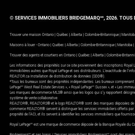
© SERVICES IMMOBILIERS BRIDGEMARQ
, 2026.
TOUS D
MD
Trouver une maison
Ontario
|
Québec
|
Alberta
|
Colombie-Britannique
|
Manitob
Maisons à louer -
Ontario
|
Québec
|
Alberta
|
Colombie-Britannique
|
Manitoba
|
Trouver des agents et courtiers en
Ontario
|
Québec
|
Alberta
|
Colombie-Britann
Les informations des propriétés sur ce site proviennent des inscriptions Royal 
immobilières autres que Royal LePage et ses distributeurs. L'exactitude de l'info
REALTOR.ca Installation de distribution de données (SDD®).
*Tous les bureaux sont des propriétés indépendantes. Les bureaux comprenant 
LePage
MD
West Real Estate Services », « Royal LePage
MD
Sussex », et « Les immeu
Les marques de commerce MLS® ainsi que les logos qui s'y rapportent désignent
système de vente collaborative.
REALTOR®, REALTORS® et le logo REALTOR® sont des marques déposées de REAL
commerce REALTOR® servent à distinguer les services immobiliers offerts par le
propriété de l'ACI, et ils servent à identifier les services immobiliers que fourni
Royal LePage
MD
est une marque de commerce déposée de la Banque Royale du Cana
Bridgemarq
MD
et ses logos / Services immobiliers Bridgemarq
MD
sont des marque