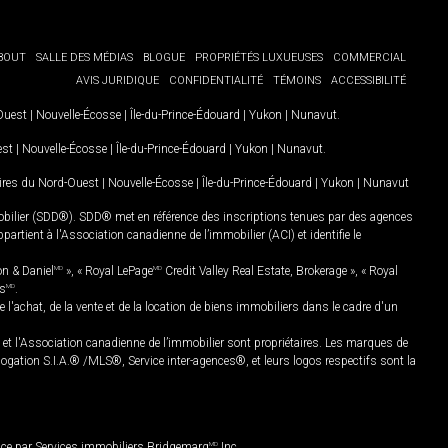
BOUT
SALLE DES MÉDIAS
BLOGUE
PROPRIÉTÉS LUXUEUSES
COMMERCIAL
AVIS JURIDIQUE
CONFIDENTIALITÉ
TÉMOINS
ACCESSIBILITÉ
-Ouest
|
Nouvelle-Écosse
|
Île-du-Prince-Édouard
|
Yukon
|
Nunavut
.
est
|
Nouvelle-Écosse
|
Île-du-Prince-Édouard
|
Yukon
|
Nunavut
.
oires du Nord-Ouest
|
Nouvelle-Écosse
|
Île-du-Prince-Édouard
|
Yukon
|
Nunavut
mobilier (SDD®). SDD® met en référence des inscriptions tenues par des agences
rtient à l'Association canadienne de l’immobilier (ACI) et identifie le
on & Daniel
MD
», « Royal LePage
MD
Credit Valley Real Estate, Brokerage », « Royal
es
MD
.
chat, de la vente et de la location de biens immobiliers dans le cadre d'un
Association canadienne de l’immobilier sont propriétaires. Les marques de
ation S.I.A.® /MLS®, Service inter-agences®, et leurs logos respectifs sont la
nce par Services immobiliers Bridgemarq
MD
Inc.