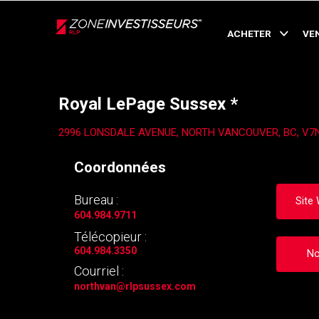
Live
En Direct
ACHETER
VE
Retour
Royal LePage Sussex *
2996 LONSDALE AVENUE, NORTH VANCOUVER, BC, V7
Coordonnées
Bureau :
Site
604.984.9711
Télécopieur :
604.984.3350
No
Courriel :
northvan
@rlpsussex.com