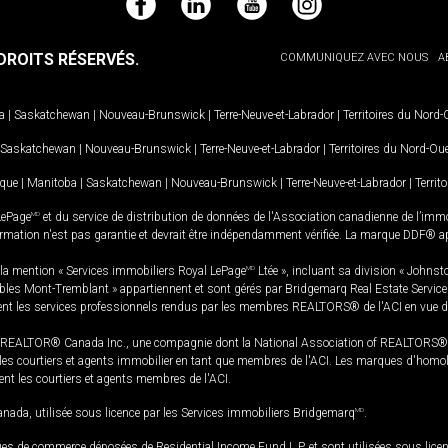
Facebook
LinkedIn
YouTube
Instagram
ROITS RÉSERVÉS.
COMMUNIQUEZ AVEC NOUS
A
a
|
Saskatchewan
|
Nouveau-Brunswick
|
Terre-Neuve-et-Labrador
|
Territoires du Nord
Saskatchewan
|
Nouveau-Brunswick
|
Terre-Neuve-et-Labrador
|
Territoires du Nord-Ou
ique
|
Manitoba
|
Saskatchewan
|
Nouveau-Brunswick
|
Terre-Neuve-et-Labrador
|
Territ
LePage
MD
et du service de distribution de données de l'Association canadienne de l’im
rmation n'est pas garantie et devrait être indépendamment vérifiée. La marque DDF® appa
la mention « Services immobiliers Royal LePage
MD
Ltée », incluant sa division « Johnst
bles Mont-Tremblant » appartiennent et sont gérés par Bridgemarq Real Estate Servic
 les services professionnels rendus par les membres REALTORS® de l'ACI en vue de l'a
TOR® Canada Inc., une compagnie dont la National Association of REALTORS® et l'
s courtiers et agents immobilier en tant que membres de l'ACI. Les marques d'homolog
ssent les courtiers et agents membres de l'ACI.
da, utilisée sous licence par les Services immobiliers Bridgemarq
MD
.
s de commerce déposées de Residential Income Fund L.P. et sont utilisées sous lice