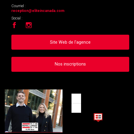
Courriel :
reception
@eliteincanada.com
Social :
Site Web de l'agence
Nos inscriptions
Zoom
in
Zoom
out