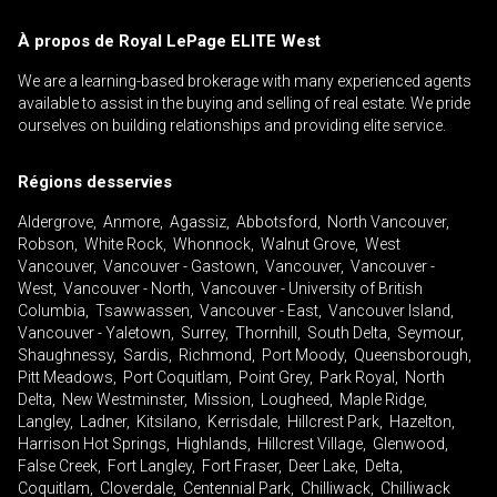
À propos de Royal LePage ELITE West
We are a learning-based brokerage with many experienced agents
available to assist in the buying and selling of real estate. We pride
ourselves on building relationships and providing elite service.
Régions desservies
Aldergrove, Anmore, Agassiz, Abbotsford, North Vancouver,
Robson, White Rock, Whonnock, Walnut Grove, West
Vancouver, Vancouver - Gastown, Vancouver, Vancouver -
West, Vancouver - North, Vancouver - University of British
Columbia, Tsawwassen, Vancouver - East, Vancouver Island,
Vancouver - Yaletown, Surrey, Thornhill, South Delta, Seymour,
Shaughnessy, Sardis, Richmond, Port Moody, Queensborough,
Pitt Meadows, Port Coquitlam, Point Grey, Park Royal, North
Delta, New Westminster, Mission, Lougheed, Maple Ridge,
Langley, Ladner, Kitsilano, Kerrisdale, Hillcrest Park, Hazelton,
Harrison Hot Springs, Highlands, Hillcrest Village, Glenwood,
False Creek, Fort Langley, Fort Fraser, Deer Lake, Delta,
Coquitlam, Cloverdale, Centennial Park, Chilliwack, Chilliwack