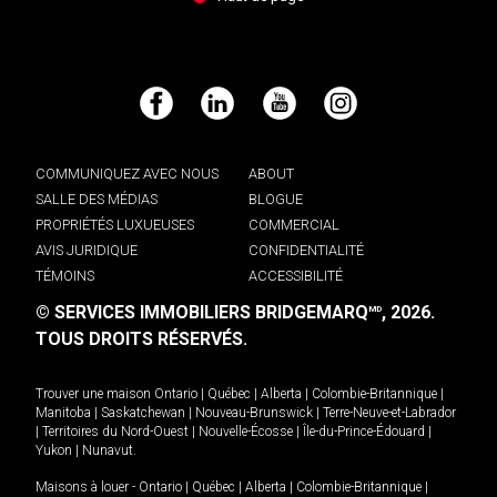
Facebook
LinkedIn
YouTube
Instagram
COMMUNIQUEZ AVEC NOUS
ABOUT
SALLE DES MÉDIAS
BLOGUE
PROPRIÉTÉS LUXUEUSES
COMMERCIAL
AVIS JURIDIQUE
CONFIDENTIALITÉ
TÉMOINS
ACCESSIBILITÉ
© SERVICES IMMOBILIERS BRIDGEMARQ
, 2026.
MD
TOUS DROITS RÉSERVÉS.
Trouver une maison
Ontario
|
Québec
|
Alberta
|
Colombie-Britannique
|
Manitoba
|
Saskatchewan
|
Nouveau-Brunswick
|
Terre-Neuve-et-Labrador
|
Territoires du Nord-Ouest
|
Nouvelle-Écosse
|
Île-du-Prince-Édouard
|
Yukon
|
Nunavut
.
Maisons à louer -
Ontario
|
Québec
|
Alberta
|
Colombie-Britannique
|