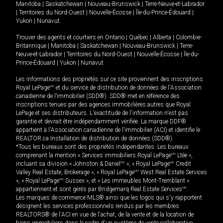
Manitoba
|
Saskatchewan
|
Nouveau-Brunswick
|
Terre-Neuve-et-Labrador
|
Territoires du Nord-Ouest
|
Nouvelle-Écosse
|
Île-du-Prince-Édouard
|
Yukon
|
Nunavut
.
Trouver des agents et courtiers en
Ontario
|
Québec
|
Alberta
|
Colombie-
Britannique
|
Manitoba
|
Saskatchewan
|
Nouveau-Brunswick
|
Terre-
Neuve-et-Labrador
|
Territoires du Nord-Ouest
|
Nouvelle-Écosse
|
Île-du-
Prince-Édouard
|
Yukon
|
Nunavut
Les informations des propriétés sur ce site proviennent des inscriptions
Royal LePage
MD
et du service de distribution de données de l'Association
canadienne de l’immobilier (SDD®). SDD® met en référence des
inscriptions tenues par des agences immobilières autres que Royal
LePage et ses distributeurs. L'exactitude de l'information n'est pas
garantie et devrait être indépendamment vérifiée. La marque DDF®
appartient à l'Association canadienne de l’immobilier (ACI) et identifie le
REALTOR.ca Installation de distribution de données (SDD®).
*Tous les bureaux sont des propriétés indépendantes. Les bureaux
comprenant la mention « Services immobiliers Royal LePage
MD
Ltée »,
incluant sa division « Johnston & Daniel
MD
», « Royal LePage
MD
Credit
Valley Real Estate, Brokerage », « Royal LePage
MD
West Real Estate Services
», « Royal LePage
MD
Sussex », et « Les immeubles Mont-Tremblant »
appartiennent et sont gérés par Bridgemarq Real Estate Services
MD
.
Les marques de commerce MLS® ainsi que les logos qui s'y rapportent
désignent les services professionnels rendus par les membres
REALTORS® de l'ACI en vue de l'achat, de la vente et de la location de
biens immobiliers dans le cadre d'un système de vente collaborative.