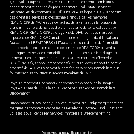
», « Royal LePage
MD
Sussex », et « Les immeubles Mont-Tremblant »
appartiennent et sont gérés par Bridgemarq Real Estate Services
MD
.
Les marques de commerce MLS® ainsi que les logos qui s'y rapportent
désignent les services professionnels rendus par les membres
REALTORS® de l'ACI en vue de l'achat, de la vente et de la location de
biens immobiliers dans le cadre d'un système de vente collaborative.
REALTOR®, REALTORS® et le logo REALTOR® sont des marques
déposées de REALTOR® Canada Inc., une compagnie dont la National
Association of REALTORS® et l'Association canadienne de l’immobilier
sont propriétaires. Les marques de commerce REALTOR® servent à
distinguer les services immobiliers offerts par les courtiers et agents
immobilier en tant que membres de l'ACI. Les marques d'homologation
S.I.A.® /MLS®, Service inter-agences®, et leurs logos respectifs sont la
propriété de l'ACI, et ils servent à identifier les services immobiliers que
fournissent les courtiers et agents membres de l'ACI.
Royal LePage
MD
est une marque de commerce déposée de la Banque
Royale du Canada, utilisée sous licence par les Services immobiliers
Bridgemarq
MD
.
Bridgemarq
MD
et ses logos / Services immobiliers Bridgemarq
MD
sont des
marques de commerce déposées de Residential Income Fund L.P. et sont
utilisées sous licence par Services immobiliers Bridgemarq
MD
Inc.
Découvrez la nouvelle application