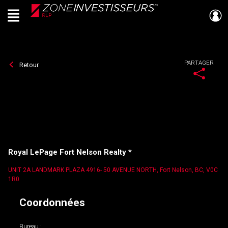
Menu
Live
En Direct
PARTAGER
Retour
Royal LePage Fort Nelson Realty *
UNIT 2A LANDMARK PLAZA 4916- 50 AVENUE NORTH, Fort Nelson, BC, V0C
1R0
Coordonnées
Bureau :