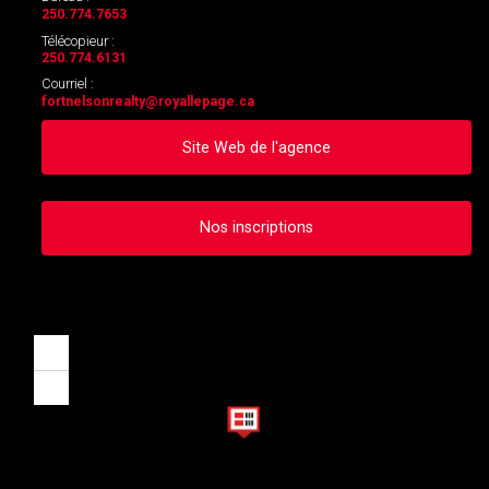
250.774.7653
Télécopieur :
250.774.6131
Courriel :
fortnelsonrealty
@royallepage.ca
Site Web de l'agence
Nos inscriptions
Zoom
in
Zoom
out