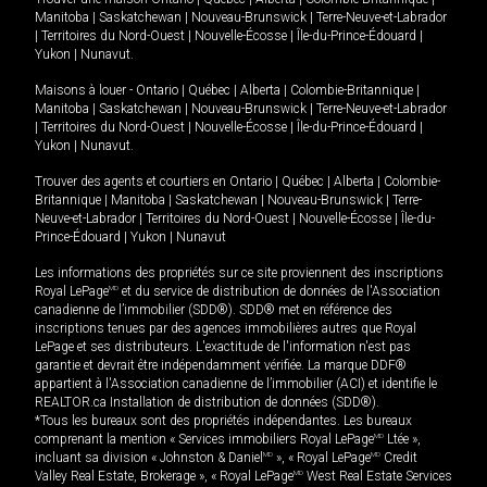
Manitoba
|
Saskatchewan
|
Nouveau-Brunswick
|
Terre-Neuve-et-Labrador
|
Territoires du Nord-Ouest
|
Nouvelle-Écosse
|
Île-du-Prince-Édouard
|
Yukon
|
Nunavut
.
Maisons à louer -
Ontario
|
Québec
|
Alberta
|
Colombie-Britannique
|
Manitoba
|
Saskatchewan
|
Nouveau-Brunswick
|
Terre-Neuve-et-Labrador
|
Territoires du Nord-Ouest
|
Nouvelle-Écosse
|
Île-du-Prince-Édouard
|
Yukon
|
Nunavut
.
Trouver des agents et courtiers en
Ontario
|
Québec
|
Alberta
|
Colombie-
Britannique
|
Manitoba
|
Saskatchewan
|
Nouveau-Brunswick
|
Terre-
Neuve-et-Labrador
|
Territoires du Nord-Ouest
|
Nouvelle-Écosse
|
Île-du-
Prince-Édouard
|
Yukon
|
Nunavut
Les informations des propriétés sur ce site proviennent des inscriptions
Royal LePage
MD
et du service de distribution de données de l'Association
canadienne de l’immobilier (SDD®). SDD® met en référence des
inscriptions tenues par des agences immobilières autres que Royal
LePage et ses distributeurs. L'exactitude de l'information n'est pas
garantie et devrait être indépendamment vérifiée. La marque DDF®
appartient à l'Association canadienne de l’immobilier (ACI) et identifie le
REALTOR.ca Installation de distribution de données (SDD®).
*Tous les bureaux sont des propriétés indépendantes. Les bureaux
comprenant la mention « Services immobiliers Royal LePage
MD
Ltée »,
incluant sa division « Johnston & Daniel
MD
», « Royal LePage
MD
Credit
Valley Real Estate, Brokerage », « Royal LePage
MD
West Real Estate Services