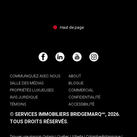
Haut de page
Facebook
LinkedIn
YouTube
Instagram
COMMUNIQUEZ AVEC NOUS
ABOUT
SALLE DES MÉDIAS
BLOGUE
PROPRIÉTÉS LUXUEUSES
COMMERCIAL
AVIS JURIDIQUE
CONFIDENTIALITÉ
TÉMOINS
ACCESSIBILITÉ
© SERVICES IMMOBILIERS BRIDGEMARQ
, 2026.
MD
TOUS DROITS RÉSERVÉS.
Trouver une maison
Ontario
|
Québec
|
Alberta
|
Colombie-Britannique
|