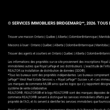
© SERVICES IMMOBILIERS BRIDGEMARQ
, 2026.
TOUS D
MD
Trouver une maison
Ontario
|
Québec
|
Alberta
|
Colombie-Britannique
|
Manitob
Maisons à louer -
Ontario
|
Québec
|
Alberta
|
Colombie-Britannique
|
Manitoba
|
Trouver des agents et courtiers en
Ontario
|
Québec
|
Alberta
|
Colombie-Britann
Les informations des propriétés sur ce site proviennent des inscriptions Royal 
immobilières autres que Royal LePage et ses distributeurs. L'exactitude de l'info
REALTOR.ca Installation de distribution de données (SDD®).
*Tous les bureaux sont des propriétés indépendantes. Les bureaux comprenant 
LePage
MD
West Real Estate Services », « Royal LePage
MD
Sussex », et « Les immeu
Les marques de commerce MLS® ainsi que les logos qui s'y rapportent désignent
système de vente collaborative.
REALTOR®, REALTORS® et le logo REALTOR® sont des marques déposées de REAL
commerce REALTOR® servent à distinguer les services immobiliers offerts par le
propriété de l'ACI, et ils servent à identifier les services immobiliers que fourni
MD