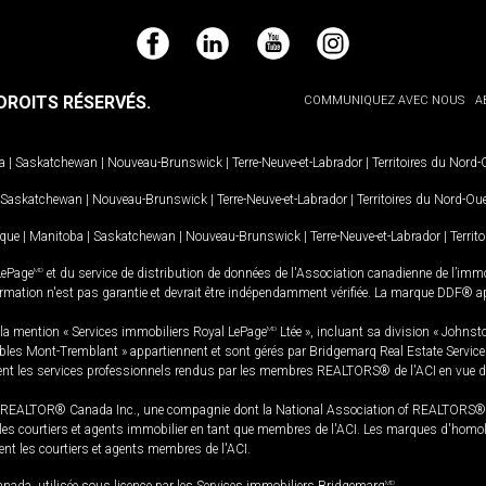
Facebook
LinkedIn
YouTube
Instagram
ROITS RÉSERVÉS.
COMMUNIQUEZ AVEC NOUS
A
a
|
Saskatchewan
|
Nouveau-Brunswick
|
Terre-Neuve-et-Labrador
|
Territoires du Nord
Saskatchewan
|
Nouveau-Brunswick
|
Terre-Neuve-et-Labrador
|
Territoires du Nord-Ou
ique
|
Manitoba
|
Saskatchewan
|
Nouveau-Brunswick
|
Terre-Neuve-et-Labrador
|
Territ
LePage
MD
et du service de distribution de données de l'Association canadienne de l’im
rmation n'est pas garantie et devrait être indépendamment vérifiée. La marque DDF® appa
la mention « Services immobiliers Royal LePage
MD
Ltée », incluant sa division « Johnst
bles Mont-Tremblant » appartiennent et sont gérés par Bridgemarq Real Estate Servic
 les services professionnels rendus par les membres REALTORS® de l'ACI en vue de l'a
TOR® Canada Inc., une compagnie dont la National Association of REALTORS® et l'
s courtiers et agents immobilier en tant que membres de l'ACI. Les marques d'homolog
ssent les courtiers et agents membres de l'ACI.
MD