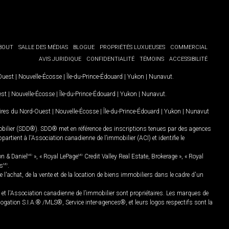
BOUT
SALLE DES MÉDIAS
BLOGUE
PROPRIÉTÉS LUXUEUSES
COMMERCIAL
AVIS JURIDIQUE
CONFIDENTIALITÉ
TÉMOINS
ACCESSIBILITÉ
-Ouest
|
Nouvelle-Écosse
|
Île-du-Prince-Édouard
|
Yukon
|
Nunavut
.
est
|
Nouvelle-Écosse
|
Île-du-Prince-Édouard
|
Yukon
|
Nunavut
.
oires du Nord-Ouest
|
Nouvelle-Écosse
|
Île-du-Prince-Édouard
|
Yukon
|
Nunavut
mobilier (SDD®). SDD® met en référence des inscriptions tenues par des agences
rtient à l'Association canadienne de l’immobilier (ACI) et identifie le
on & Daniel
MD
», « Royal LePage
MD
Credit Valley Real Estate, Brokerage », « Royal
es
MD
.
chat, de la vente et de la location de biens immobiliers dans le cadre d'un
Association canadienne de l’immobilier sont propriétaires. Les marques de
ation S.I.A.® /MLS®, Service inter-agences®, et leurs logos respectifs sont la