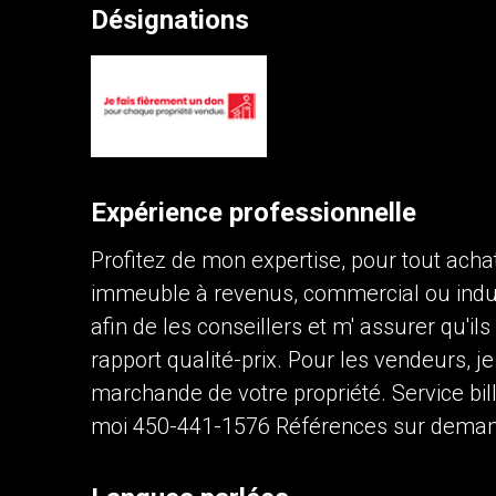
Désignations
Contactez un professionnel 
Prénom
et
Nom
Téléphone
(Optionnel)
Expérience professionnelle
Message
Profitez de mon expertise, pour tout achat
immeuble à revenus, commercial ou indust
afin de les conseillers et m' assurer qu'ils
rapport qualité-prix. Pour les vendeurs, j
marchande de votre propriété. Service bill
moi 450-441-1576 Références sur demande
En cliquant sur le bouton « soumettre », vou
vous.