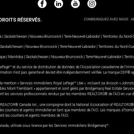
Facebook
LinkedIn
YouTube
Instagram
ROITS RÉSERVÉS.
COMMUNIQUEZ AVEC NOUS
A
a
|
Saskatchewan
|
Nouveau-Brunswick
|
Terre-Neuve-et-Labrador
|
Territoires du Nord
Saskatchewan
|
Nouveau-Brunswick
|
Terre-Neuve-et-Labrador
|
Territoires du Nord-Ou
ique
|
Manitoba
|
Saskatchewan
|
Nouveau-Brunswick
|
Terre-Neuve-et-Labrador
|
Territ
LePage
MD
et du service de distribution de données de l'Association canadienne de l’im
rmation n'est pas garantie et devrait être indépendamment vérifiée. La marque DDF® appa
la mention « Services immobiliers Royal LePage
MD
Ltée », incluant sa division « Johnst
bles Mont-Tremblant » appartiennent et sont gérés par Bridgemarq Real Estate Servic
 les services professionnels rendus par les membres REALTORS® de l'ACI en vue de l'a
TOR® Canada Inc., une compagnie dont la National Association of REALTORS® et l'
s courtiers et agents immobilier en tant que membres de l'ACI. Les marques d'homolog
ssent les courtiers et agents membres de l'ACI.
da, utilisée sous licence par les Services immobiliers Bridgemarq
MD
.