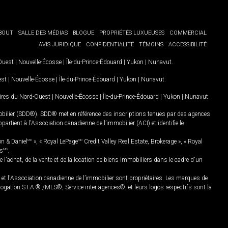
BOUT
SALLE DES MÉDIAS
BLOGUE
PROPRIÉTÉS LUXUEUSES
COMMERCIAL
AVIS JURIDIQUE
CONFIDENTIALITÉ
TÉMOINS
ACCESSIBILITÉ
-Ouest
|
Nouvelle-Écosse
|
Île-du-Prince-Édouard
|
Yukon
|
Nunavut
.
est
|
Nouvelle-Écosse
|
Île-du-Prince-Édouard
|
Yukon
|
Nunavut
.
oires du Nord-Ouest
|
Nouvelle-Écosse
|
Île-du-Prince-Édouard
|
Yukon
|
Nunavut
mobilier (SDD®). SDD® met en référence des inscriptions tenues par des agences
rtient à l'Association canadienne de l’immobilier (ACI) et identifie le
on & Daniel
MD
», « Royal LePage
MD
Credit Valley Real Estate, Brokerage », « Royal
es
MD
.
chat, de la vente et de la location de biens immobiliers dans le cadre d'un
Association canadienne de l’immobilier sont propriétaires. Les marques de
ation S.I.A.® /MLS®, Service inter-agences®, et leurs logos respectifs sont la