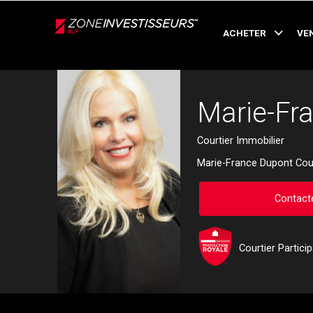
Live
En Direct
ACHETER
VE
Retour
Marie-Fr
Courtier Immobilier
Marie-France Dupont Cour
Contacte
Courtier Partici