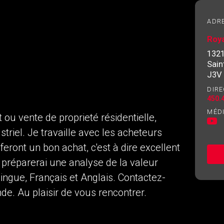
de l'investissement
ADR
Roya
Courriel
Veuillez
1321
contacter
Sain
votre
J3V
courtier
DIRE
directement
450.
MÉD
 ou vente de proprieté résidentielle,
riel. Je travaille avec les acheteurs
 feront un bon achat, c'est à dire excellent
e préparerai une analyse de la valeur
ingue, Français et Anglais. Contactez-
. Au plaisir de vous rencontrer.
s consentez à nos conditions d'utilisation et vous nous fourniss