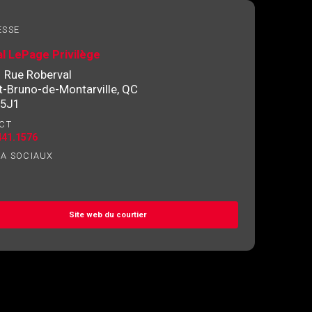
ESSE
l LePage Privilège
 Rue Roberval
t-Bruno-de-Montarville, QC
 5J1
CT
441.1576
IA SOCIAUX
Site web du courtier
ez l'autorisation écrite de communiquer avec