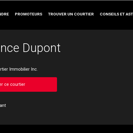
NDRE
PROMOTEURS
TROUVER UN COURTIER
CONSEILS ET AS
ance Dupont
tier Immobilier Inc.
r ce courtier
pant