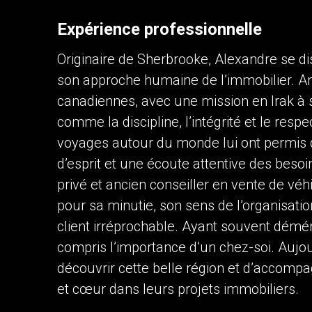
Expérience professionnelle
Contactez un professionnel 
Originaire de Sherbrooke, Alexandre se di
Prénom
et
son approche humaine de l’immobilier. An
Nom
Téléphone
canadiennes, avec une mission en Irak à so
(Optionnel)
comme la discipline, l’intégrité et le resp
Message
voyages autour du monde lui ont permis
d’esprit et une écoute attentive des besoin
privé et ancien conseiller en vente de véh
pour sa minutie, son sens de l’organisati
client irréprochable. Ayant souvent démén
compris l’importance d’un chez-soi. Aujourd
découvrir cette belle région et d’accomp
En cliquant sur le bouton « soumettre », vou
et cœur dans leurs projets immobiliers.
vous.