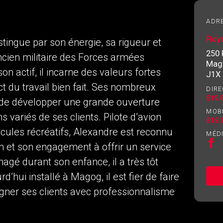
de l'investissement
ADR
Roy
stingue par son énergie, sa rigueur et
Courriel
Veuillez
250 
cien militaire des Forces armées
contacter
Mag
votre
n actif, il incarne des valeurs fortes
J1X
courtier
ect du travail bien fait. Ses nombreux
DIRE
directement
819.
 de développer une grande ouverture
MOB
s variés de ses clients. Pilote d’avion
819.
icules récréatifs, Alexandre est reconnu
MÉD
on et son engagement à offrir un service
agé durant son enfance, il a très tôt
’hui installé à Magog, il est fier de faire
agner ses clients avec professionnalisme
s consentez à nos conditions d'utilisation et vous nous fourniss