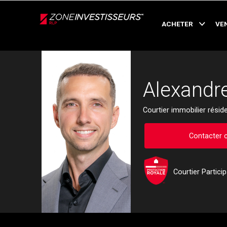
Live
En Direct
ACHETER
VE
Retour
Alexandr
Courtier immobilier réside
Contacter c
Courtier Partici