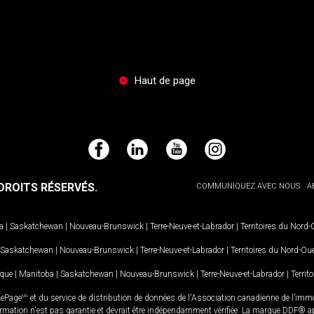
Haut de page
Facebook
LinkedIn
YouTube
Instagram
ROITS RÉSERVÉS.
COMMUNIQUEZ AVEC NOUS
A
a
|
Saskatchewan
|
Nouveau-Brunswick
|
Terre-Neuve-et-Labrador
|
Territoires du Nord
Saskatchewan
|
Nouveau-Brunswick
|
Terre-Neuve-et-Labrador
|
Territoires du Nord-Ou
ique
|
Manitoba
|
Saskatchewan
|
Nouveau-Brunswick
|
Terre-Neuve-et-Labrador
|
Territ
LePage
MD
et du service de distribution de données de l'Association canadienne de l’im
rmation n'est pas garantie et devrait être indépendamment vérifiée. La marque DDF® appa