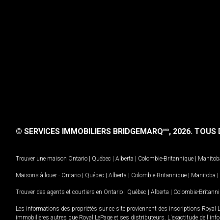
© SERVICES IMMOBILIERS BRIDGEMARQ
, 2026.
TOUS D
MD
Trouver une maison
Ontario
|
Québec
|
Alberta
|
Colombie-Britannique
|
Manitob
Maisons à louer -
Ontario
|
Québec
|
Alberta
|
Colombie-Britannique
|
Manitoba
|
Trouver des agents et courtiers en
Ontario
|
Québec
|
Alberta
|
Colombie-Britann
Les informations des propriétés sur ce site proviennent des inscriptions Royal 
immobilières autres que Royal LePage et ses distributeurs. L'exactitude de l'info