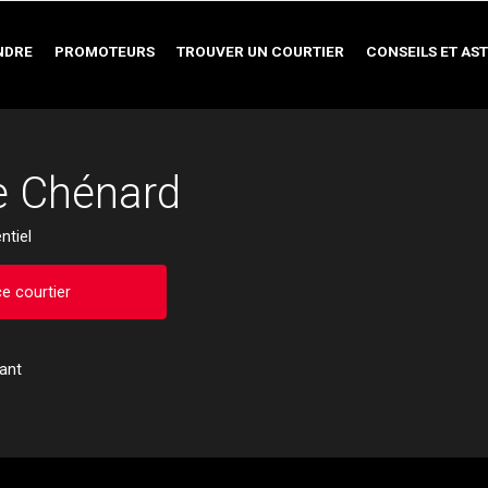
NDRE
PROMOTEURS
TROUVER UN COURTIER
CONSEILS ET AS
e Chénard
ntiel
e courtier
pant