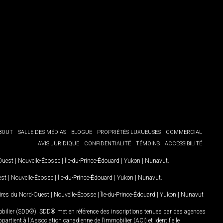
BOUT
SALLE DES MÉDIAS
BLOGUE
PROPRIÉTÉS LUXUEUSES
COMMERCIAL
AVIS JURIDIQUE
CONFIDENTIALITÉ
TÉMOINS
ACCESSIBILITÉ
-Ouest
|
Nouvelle-Écosse
|
Île-du-Prince-Édouard
|
Yukon
|
Nunavut
.
est
|
Nouvelle-Écosse
|
Île-du-Prince-Édouard
|
Yukon
|
Nunavut
.
oires du Nord-Ouest
|
Nouvelle-Écosse
|
Île-du-Prince-Édouard
|
Yukon
|
Nunavut
mobilier (SDD®). SDD® met en référence des inscriptions tenues par des agences
rtient à l'Association canadienne de l’immobilier (ACI) et identifie le