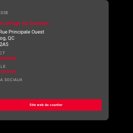
ESSE
al LePage Au Sommet
Rue Principale Ouest
og, QC
 2A5
CT
868.5000
ILE
349.8199
IA SOCIAUX
Site web du courtier
ez l'autorisation écrite de communiquer avec