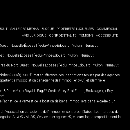
BOUT
SALLE DES MÉDIAS
BLOGUE
PROPRIÉTÉS LUXUEUSES
COMMERCIAL
AVIS JURIDIQUE
CONFIDENTIALITÉ
TÉMOINS
ACCESSIBILITÉ
-Ouest
|
Nouvelle-Écosse
|
Île-du-Prince-Édouard
|
Yukon
|
Nunavut
.
est
|
Nouvelle-Écosse
|
Île-du-Prince-Édouard
|
Yukon
|
Nunavut
.
oires du Nord-Ouest
|
Nouvelle-Écosse
|
Île-du-Prince-Édouard
|
Yukon
|
Nunavut
mobilier (SDD®). SDD® met en référence des inscriptions tenues par des agences
rtient à l'Association canadienne de l’immobilier (ACI) et identifie le
on & Daniel
MD
», « Royal LePage
MD
Credit Valley Real Estate, Brokerage », « Royal
es
MD
.
chat, de la vente et de la location de biens immobiliers dans le cadre d'un
Association canadienne de l’immobilier sont propriétaires. Les marques de
ation S.I.A.® /MLS®, Service inter-agences®, et leurs logos respectifs sont la