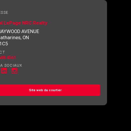
ESSE
al LePage NRC Realty
MAYWOOD AVENUE
Catharines, ON
 1C5
CT
688.4561
IA SOCIAUX
Site web du courtier
ez l'autorisation écrite de communiquer avec