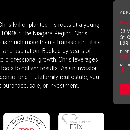
de l'investissement
ADR
Roy
Chris Miller planted his roots at a young
Courriel
Veuillez
33 
LTOR® in the Niagara Region. Chris
contacter
St. 
votre
 is much more than a transaction—it's a
L2R
courtier
n and aspiration. Backed by years of
DIRE
directement
905.
 professional growth, Chris leverages
MÉD
tools to deliver results. As an investor
dential and multifamily real estate, you
t purchase, sale, or investment.
s consentez à nos conditions d'utilisation et vous nous fourniss