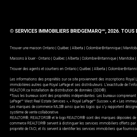
© SERVICES IMMOBILIERS BRIDGEMARQ
, 2026.
TOUS D
MD
Trouver une maison
Ontario
|
Québec
|
Alberta
|
Colombie-Britannique
|
Manitob
Maisons à louer -
Ontario
|
Québec
|
Alberta
|
Colombie-Britannique
|
Manitoba
|
Trouver des agents et courtiers en
Ontario
|
Québec
|
Alberta
|
Colombie-Britann
Les informations des propriétés sur ce site proviennent des inscriptions Royal 
immobilières autres que Royal LePage et ses distributeurs. L'exactitude de l'info
REALTOR.ca Installation de distribution de données (SDD®).
*Tous les bureaux sont des propriétés indépendantes. Les bureaux comprenant 
LePage
MD
West Real Estate Services », « Royal LePage
MD
Sussex », et « Les immeu
Les marques de commerce MLS® ainsi que les logos qui s'y rapportent désignent
système de vente collaborative.
REALTOR®, REALTORS® et le logo REALTOR® sont des marques déposées de REAL
commerce REALTOR® servent à distinguer les services immobiliers offerts par le
propriété de l'ACI, et ils servent à identifier les services immobiliers que fourni