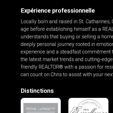
Expérience professionnelle
Contactez un professionnel 
Locally born and raised in St. Catharines, 
Prénom
et
age before establishing himself as a REA
Nom
Téléphone
understands that buying or selling a home
(Optionnel)
deeply personal journey rooted in emotio
Message
experience and a steadfast commitment to
the latest market trends and cutting-edge 
friendly REALTOR® with a passion for resi
can count on Chris to assist with your nex
Distinctions
En cliquant sur le bouton « soumettre », vou
vous.