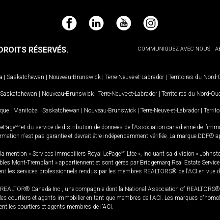
Facebook
LinkedIn
YouTube
Instagram
ROITS RÉSERVÉS.
COMMUNIQUEZ AVEC NOUS
A
a
|
Saskatchewan
|
Nouveau-Brunswick
|
Terre-Neuve-et-Labrador
|
Territoires du Nord
Saskatchewan
|
Nouveau-Brunswick
|
Terre-Neuve-et-Labrador
|
Territoires du Nord-Ou
ique
|
Manitoba
|
Saskatchewan
|
Nouveau-Brunswick
|
Terre-Neuve-et-Labrador
|
Territ
LePage
MD
et du service de distribution de données de l'Association canadienne de l’im
rmation n'est pas garantie et devrait être indépendamment vérifiée. La marque DDF® appa
la mention « Services immobiliers Royal LePage
MD
Ltée », incluant sa division « Johnst
bles Mont-Tremblant » appartiennent et sont gérés par Bridgemarq Real Estate Servic
 les services professionnels rendus par les membres REALTORS® de l'ACI en vue de l'a
TOR® Canada Inc., une compagnie dont la National Association of REALTORS® et l'
s courtiers et agents immobilier en tant que membres de l'ACI. Les marques d'homolog
ssent les courtiers et agents membres de l'ACI.