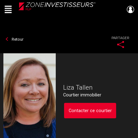
Menu
Live
En Direct
PARTAGER
Retour
Liza Tallen
Courtier immobilier
Contacter ce courtier