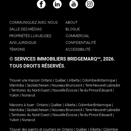
Facebook
LinkedIn
YouTube
Instagram
COMMUNIQUEZ AVEC NOUS
ABOUT
SALLE DES MÉDIAS
BLOGUE
PROPRIÉTÉS LUXUEUSES
COMMERCIAL
AVIS JURIDIQUE
CONFIDENTIALITÉ
TÉMOINS
ACCESSIBILITÉ
© SERVICES IMMOBILIERS BRIDGEMARQ
, 2026.
MD
TOUS DROITS RÉSERVÉS.
Trouver une maison
Ontario
|
Québec
|
Alberta
|
Colombie-Britannique
|
Manitoba
|
Saskatchewan
|
Nouveau-Brunswick
|
Terre-Neuve-et-Labrador
|
Territoires du Nord-Ouest
|
Nouvelle-Écosse
|
Île-du-Prince-Édouard
|
Yukon
|
Nunavut
.
Maisons à louer -
Ontario
|
Québec
|
Alberta
|
Colombie-Britannique
|
Manitoba
|
Saskatchewan
|
Nouveau-Brunswick
|
Terre-Neuve-et-Labrador
|
Territoires du Nord-Ouest
|
Nouvelle-Écosse
|
Île-du-Prince-Édouard
|
Yukon
|
Nunavut
.
Trouver des agents et courtiers en
Ontario
|
Québec
|
Alberta
|
Colombie-