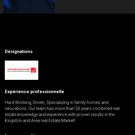
Contactez un professionnel de
l'investissement
Prénom
Désignations
Veuillez
et
contacter
Nom
Téléphone
votre
(Optionnel)
courtier
directement
Courriel
Expérience professionnelle
Message
Hard Working, Driven, Specializing in family homes and
relocations. Our team has more than 50 years combined real
estate knowledge and experience with proven results in the
Kingston and Area real Estate Market!