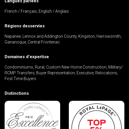
Langues parlées
French / Français, English / Anglais
Régions desservies
En cliquant sur le bouton « soumettre », vous
Napanee, Lennox and Addington County, Kingston, Harrowsmith,
consentez à nos conditions d'utilisation et vous
Gananoque, Central Frontenac
nous fournissez l'autorisation écrite de
communiquer avec vous.
Domaines d'expertise
Condominiums, Rural, Custom New Home Construction, Military/
RCMP Transfers, Buyer Representation, Executive, Relocations,
First Time Buyers
Distinctions