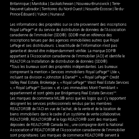
Britannique
|
Manitoba
|
Saskatchewan
|
Nouveau-Brunswick
|
Terre-
Neuve-et-Labrador
|
Territoires du Nord-Ouest
|
Nouvelle-Écosse
|
Île-du-
Prince-Édouard
|
Yukon
|
Nunavut
Les informations des propriétés sur ce site proviennent des inscriptions
Royal LePage
MD
et du service de distribution de données de l'Association
canadienne de l’immobilier (SDD®). SDD® met en référence des
inscriptions tenues par des agences immobilières autres que Royal
LePage et ses distributeurs. L'exactitude de l'information n'est pas
garantie et devrait être indépendamment vérifiée. La marque DDF®
appartient à l'Association canadienne de l’immobilier (ACI) et identifie le
REALTOR.ca Installation de distribution de données (SDD®).
*Tous les bureaux sont des propriétés indépendantes. Les bureaux
comprenant la mention « Services immobiliers Royal LePage
MD
Ltée »,
incluant sa division « Johnston & Daniel
MD
», « Royal LePage
MD
Credit
Valley Real Estate, Brokerage », « Royal LePage
MD
West Real Estate Services
», « Royal LePage
MD
Sussex », et « Les immeubles Mont-Tremblant »
appartiennent et sont gérés par Bridgemarq Real Estate Services
MD
.
Les marques de commerce MLS® ainsi que les logos qui s'y rapportent
désignent les services professionnels rendus par les membres
REALTORS® de l'ACI en vue de l'achat, de la vente et de la location de
biens immobiliers dans le cadre d'un système de vente collaborative.
REALTOR®, REALTORS® et le logo REALTOR® sont des marques
déposées de REALTOR® Canada Inc., une compagnie dont la National
Association of REALTORS® et l'Association canadienne de l’immobilier
sont propriétaires. Les marques de commerce REALTOR® servent à