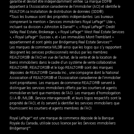
garantie et devrait être indépendamment vérifiée. La marque DDF®
appartient à l'Association canadienne de l’immobilier (ACI) et identifie le
REALTOR.ca Installation de distribution de données (SDD®).
*Tous les bureaux sont des propriétés indépendantes. Les bureaux
comprenant la mention « Services immobiliers Royal LePage
MD
Ltée »,
incluant sa division « Johnston & Daniel
MD
», « Royal LePage
MD
Credit
Valley Real Estate, Brokerage », « Royal LePage
MD
West Real Estate Services
», « Royal LePage
MD
Sussex », et « Les immeubles Mont-Tremblant »
appartiennent et sont gérés par Bridgemarq Real Estate Services
MD
.
Les marques de commerce MLS® ainsi que les logos qui s'y rapportent
désignent les services professionnels rendus par les membres
REALTORS® de l'ACI en vue de l'achat, de la vente et de la location de
biens immobiliers dans le cadre d'un système de vente collaborative.
REALTOR®, REALTORS® et le logo REALTOR® sont des marques
déposées de REALTOR® Canada Inc., une compagnie dont la National
Association of REALTORS® et l'Association canadienne de l’immobilier
sont propriétaires. Les marques de commerce REALTOR® servent à
distinguer les services immobiliers offerts par les courtiers et agents
immobilier en tant que membres de l'ACI. Les marques d'homologation
S.I.A.® /MLS®, Service inter-agences®, et leurs logos respectifs sont la
propriété de l'ACI, et ils servent à identifier les services immobiliers que
fournissent les courtiers et agents membres de l'ACI.
Royal LePage
MD
est une marque de commerce déposée de la Banque
Royale du Canada, utilisée sous licence par les Services immobiliers
Bridgemarq
MD
.