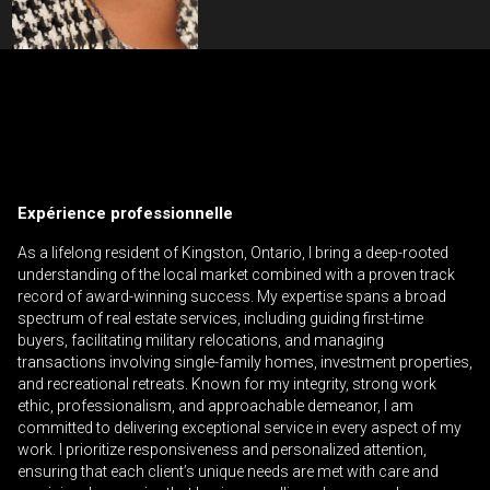
Contactez un professionnel de
l'investissement
Prénom
Veuillez
et
Expérience professionnelle
contacter
Nom
Téléphone
votre
As a lifelong resident of Kingston, Ontario, I bring a deep-rooted
(Optionnel)
courtier
understanding of the local market combined with a proven track
record of award-winning success. My expertise spans a broad
directement
Courriel
spectrum of real estate services, including guiding first-time
buyers, facilitating military relocations, and managing
Message
transactions involving single-family homes, investment properties,
and recreational retreats. Known for my integrity, strong work
ethic, professionalism, and approachable demeanor, I am
committed to delivering exceptional service in every aspect of my
work. I prioritize responsiveness and personalized attention,
ensuring that each client’s unique needs are met with care and