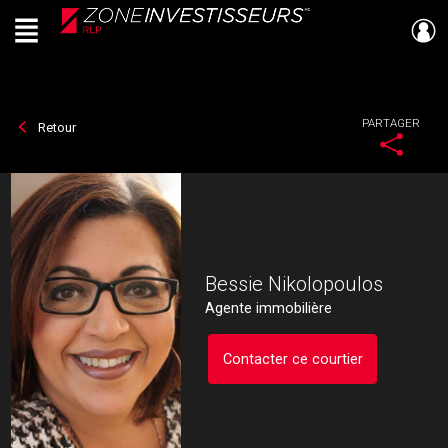
Menu
Live
En Direct
PARTAGER
Retour
Bessie Nikolopoulos
Agente immobilière
Contacter ce courtier