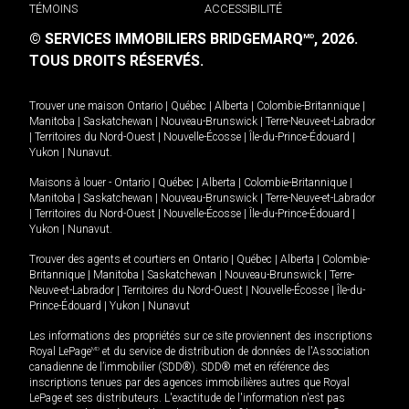
TÉMOINS
ACCESSIBILITÉ
© SERVICES IMMOBILIERS BRIDGEMARQ
, 2026.
MD
TOUS DROITS RÉSERVÉS.
Trouver une maison
Ontario
|
Québec
|
Alberta
|
Colombie-Britannique
|
Manitoba
|
Saskatchewan
|
Nouveau-Brunswick
|
Terre-Neuve-et-Labrador
|
Territoires du Nord-Ouest
|
Nouvelle-Écosse
|
Île-du-Prince-Édouard
|
Yukon
|
Nunavut
.
Maisons à louer -
Ontario
|
Québec
|
Alberta
|
Colombie-Britannique
|
Manitoba
|
Saskatchewan
|
Nouveau-Brunswick
|
Terre-Neuve-et-Labrador
|
Territoires du Nord-Ouest
|
Nouvelle-Écosse
|
Île-du-Prince-Édouard
|
Yukon
|
Nunavut
.
Trouver des agents et courtiers en
Ontario
|
Québec
|
Alberta
|
Colombie-
Britannique
|
Manitoba
|
Saskatchewan
|
Nouveau-Brunswick
|
Terre-
Neuve-et-Labrador
|
Territoires du Nord-Ouest
|
Nouvelle-Écosse
|
Île-du-
Prince-Édouard
|
Yukon
|
Nunavut
Les informations des propriétés sur ce site proviennent des inscriptions
Royal LePage
MD
et du service de distribution de données de l'Association
canadienne de l’immobilier (SDD®). SDD® met en référence des
inscriptions tenues par des agences immobilières autres que Royal
LePage et ses distributeurs. L'exactitude de l'information n'est pas