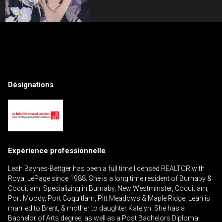
Contactez un professionnel de
l'investissement
Prénom
Désignations
Veuillez
et
contacter
Nom
Téléphone
votre
(Optionnel)
courtier
directement
Courriel
Expérience professionnelle
Message
Leah Baynes-Bettger has been a full time licensed REALTOR with
Royal LePage since 1988. She is a long time resident of Burnaby &
Coquitlam. Specializing in Burnaby, New Westminster, Coquitlam,
Port Moody, Port Coquitlam, Pitt Meadows & Maple Ridge. Leah is
married to Brent, & mother to daughter Katelyn. She has a
Bachelor of Arts degree, as well as a Post Bachelors Diploma