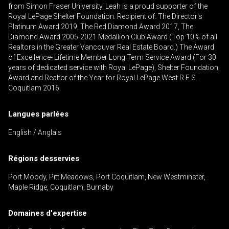
from Simon Fraser University. Leah is a proud supporter of the
Royal LePage Shelter Foundation. Recipient of: The Director's
Platinum Award 2019, The Red Diamond Award 2017, The
Diamond Award 2005-2021 Medallion Club Award (Top 10% of all
Realtors in the Greater Vancouver Real Estate Board.) The Award
En cliquant sur le bouton « soumettre », vous
of Excellence- Lifetime Member Long Term Service Award (For 30
consentez à nos conditions d'utilisation et vous
years of dedicated service with Royal LePage), Shelter Foundation
nous fournissez l'autorisation écrite de
Award and Realtor of the Year for Royal LePage West R.E.S.
Coquitlam 2016.
communiquer avec vous.
Langues parlées
English / Anglais
Régions desservies
Port Moody, Pitt Meadows, Port Coquitlam, New Westminster,
Maple Ridge, Coquitlam, Burnaby
Domaines d'expertise