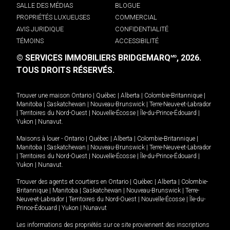
SALLE DES MÉDIAS
BLOGUE
PROPRIÉTÉS LUXUEUSES
COMMERCIAL
AVIS JURIDIQUE
CONFIDENTIALITÉ
TÉMOINS
ACCESSIBILITÉ
© SERVICES IMMOBILIERS BRIDGEMARQ
, 2026.
MD
TOUS DROITS RÉSERVÉS.
Trouver une maison
Ontario
|
Québec
|
Alberta
|
Colombie-Britannique
|
Manitoba
|
Saskatchewan
|
Nouveau-Brunswick
|
Terre-Neuve-et-Labrador
|
Territoires du Nord-Ouest
|
Nouvelle-Écosse
|
Île-du-Prince-Édouard
|
Yukon
|
Nunavut
.
Maisons à louer -
Ontario
|
Québec
|
Alberta
|
Colombie-Britannique
|
Manitoba
|
Saskatchewan
|
Nouveau-Brunswick
|
Terre-Neuve-et-Labrador
|
Territoires du Nord-Ouest
|
Nouvelle-Écosse
|
Île-du-Prince-Édouard
|
Yukon
|
Nunavut
.
Trouver des agents et courtiers en
Ontario
|
Québec
|
Alberta
|
Colombie-
Britannique
|
Manitoba
|
Saskatchewan
|
Nouveau-Brunswick
|
Terre-
Neuve-et-Labrador
|
Territoires du Nord-Ouest
|
Nouvelle-Écosse
|
Île-du-
Prince-Édouard
|
Yukon
|
Nunavut
Les informations des propriétés sur ce site proviennent des inscriptions