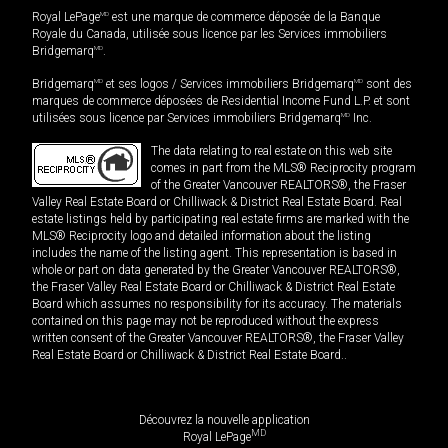
Royal LePage
MD
est une marque de commerce déposée de la Banque
Royale du Canada, utilisée sous licence par les Services immobiliers
Bridgemarq
MD
.
Bridgemarq
MD
et ses logos / Services immobiliers Bridgemarq
MD
sont des
marques de commerce déposées de Residential Income Fund L.P. et sont
utilisées sous licence par Services immobiliers Bridgemarq
MD
Inc.
The data relating to real estate on this web site
comes in part from the MLS® Reciprocity program
of the Greater Vancouver REALTORS®, the Fraser
Valley Real Estate Board or Chilliwack & District Real Estate Board. Real
estate listings held by participating real estate firms are marked with the
MLS® Reciprocity logo and detailed information about the listing
includes the name of the listing agent. This representation is based in
whole or part on data generated by the Greater Vancouver REALTORS®,
the Fraser Valley Real Estate Board or Chilliwack & District Real Estate
Board which assumes no responsibility for its accuracy. The materials
contained on this page may not be reproduced without the express
written consent of the Greater Vancouver REALTORS®, the Fraser Valley
Real Estate Board or Chilliwack & District Real Estate Board..
Découvrez la nouvelle application
MD
Royal LePage