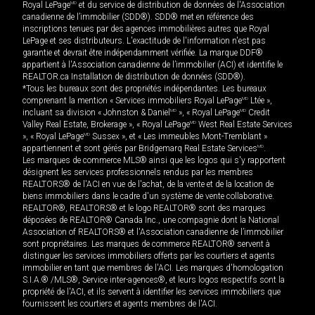
Royal LePage
MD
et du service de distribution de données de l'Association
canadienne de l’immobilier (SDD®). SDD® met en référence des
inscriptions tenues par des agences immobilières autres que Royal
LePage et ses distributeurs. L'exactitude de l'information n'est pas
garantie et devrait être indépendamment vérifiée. La marque DDF®
appartient à l'Association canadienne de l’immobilier (ACI) et identifie le
REALTOR.ca Installation de distribution de données (SDD®).
*Tous les bureaux sont des propriétés indépendantes. Les bureaux
comprenant la mention « Services immobiliers Royal LePage
MD
Ltée »,
incluant sa division « Johnston & Daniel
MD
», « Royal LePage
MD
Credit
Valley Real Estate, Brokerage », « Royal LePage
MD
West Real Estate Services
», « Royal LePage
MD
Sussex », et « Les immeubles Mont-Tremblant »
appartiennent et sont gérés par Bridgemarq Real Estate Services
MD
.
Les marques de commerce MLS® ainsi que les logos qui s'y rapportent
désignent les services professionnels rendus par les membres
REALTORS® de l'ACI en vue de l'achat, de la vente et de la location de
biens immobiliers dans le cadre d'un système de vente collaborative.
REALTOR®, REALTORS® et le logo REALTOR® sont des marques
déposées de REALTOR® Canada Inc., une compagnie dont la National
Association of REALTORS® et l'Association canadienne de l’immobilier
sont propriétaires. Les marques de commerce REALTOR® servent à
distinguer les services immobiliers offerts par les courtiers et agents
immobilier en tant que membres de l'ACI. Les marques d'homologation
S.I.A.® /MLS®, Service inter-agences®, et leurs logos respectifs sont la
propriété de l'ACI, et ils servent à identifier les services immobiliers que
fournissent les courtiers et agents membres de l'ACI.