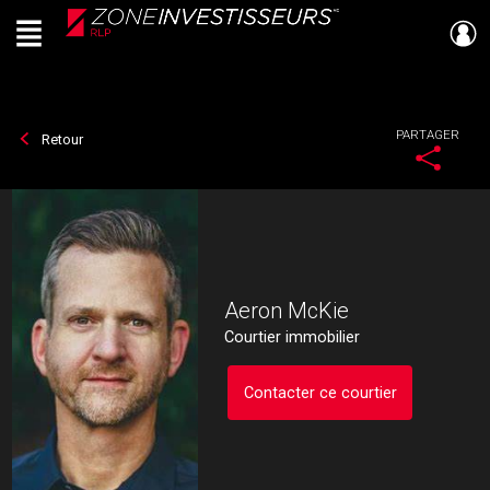
Menu
Live
En Direct
PARTAGER
Retour
Aeron McKie
Courtier immobilier
Contacter ce courtier