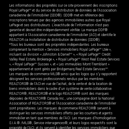
Les informations des propriétés sur ce site proviennent des inscriptions
Royal LePage
MD
et du service de distribution de données de l'Association
canadienne de l’immobilier (SDD®). SDD® met en référence des
inscriptions tenues par des agences immobilières autres que Royal
LePage et ses distributeurs. L'exactitude de l'information n'est pas
garantie et devrait être indépendamment vérifiée. La marque DDF®
appartient à l'Association canadienne de l’immobilier (ACI) et identifie le
REALTOR.ca Installation de distribution de données (SDD®).
*Tous les bureaux sont des propriétés indépendantes. Les bureaux
comprenant la mention « Services immobiliers Royal LePage
MD
Ltée »,
incluant sa division « Johnston & Daniel
MD
», « Royal LePage
MD
Credit
Valley Real Estate, Brokerage », « Royal LePage
MD
West Real Estate Services
», « Royal LePage
MD
Sussex », et « Les immeubles Mont-Tremblant »
appartiennent et sont gérés par Bridgemarq Real Estate Services
MD
.
Les marques de commerce MLS® ainsi que les logos qui s'y rapportent
désignent les services professionnels rendus par les membres
REALTORS® de l'ACI en vue de l'achat, de la vente et de la location de
biens immobiliers dans le cadre d'un système de vente collaborative.
REALTOR®, REALTORS® et le logo REALTOR® sont des marques
déposées de REALTOR® Canada Inc., une compagnie dont la National
Association of REALTORS® et l'Association canadienne de l’immobilier
sont propriétaires. Les marques de commerce REALTOR® servent à
distinguer les services immobiliers offerts par les courtiers et agents
immobilier en tant que membres de l'ACI. Les marques d'homologation
S.I.A.® /MLS®, Service inter-agences®, et leurs logos respectifs sont la
propriété de l'ACI, et ils servent à identifier les services immobiliers que