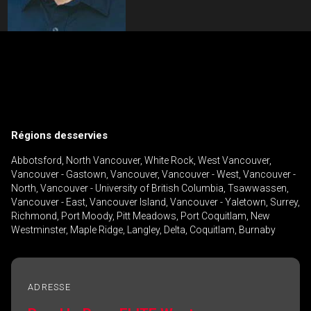
Contactez un professionnel de
l'investissement
Prénom
Veuillez
et
Régions desservies
contacter
Nom
Téléphone
votre
Abbotsford, North Vancouver, White Rock, West Vancouver,
(Optionnel)
courtier
Vancouver - Gastown, Vancouver, Vancouver - West, Vancouver -
North, Vancouver - University of British Columbia, Tsawwassen,
directement
Courriel
Vancouver - East, Vancouver Island, Vancouver - Yaletown, Surrey,
Richmond, Port Moody, Pitt Meadows, Port Coquitlam, New
Message
Westminster, Maple Ridge, Langley, Delta, Coquitlam, Burnaby
ADRESSE