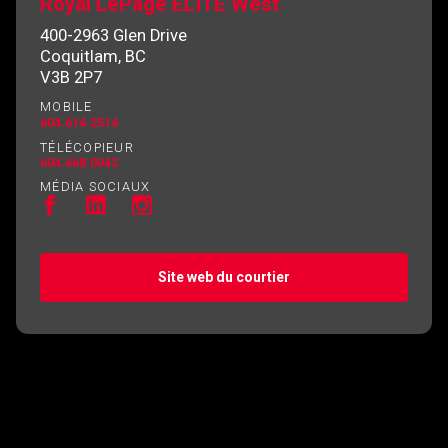
Royal LePage ELITE West
400-2963 Glen Drive
Coquitlam, BC
V3B 2P7
En cliquant sur le bouton « soumettre », vous
MOBILE
604.614.2514
consentez à nos conditions d'utilisation et vous
TÉLÉCOPIEUR
nous fournissez l'autorisation écrite de
604.468.0042
communiquer avec vous.
MÉDIA SOCIAUX
Site web du courtier