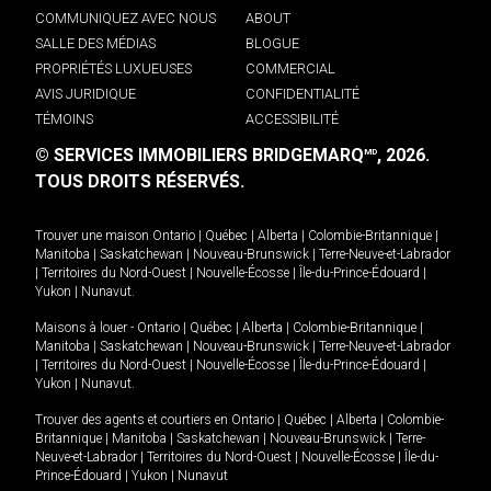
COMMUNIQUEZ AVEC NOUS
ABOUT
SALLE DES MÉDIAS
BLOGUE
PROPRIÉTÉS LUXUEUSES
COMMERCIAL
AVIS JURIDIQUE
CONFIDENTIALITÉ
TÉMOINS
ACCESSIBILITÉ
© SERVICES IMMOBILIERS BRIDGEMARQ
, 2026.
MD
TOUS DROITS RÉSERVÉS.
Trouver une maison
Ontario
|
Québec
|
Alberta
|
Colombie-Britannique
|
Manitoba
|
Saskatchewan
|
Nouveau-Brunswick
|
Terre-Neuve-et-Labrador
|
Territoires du Nord-Ouest
|
Nouvelle-Écosse
|
Île-du-Prince-Édouard
|
Yukon
|
Nunavut
.
Maisons à louer -
Ontario
|
Québec
|
Alberta
|
Colombie-Britannique
|
Manitoba
|
Saskatchewan
|
Nouveau-Brunswick
|
Terre-Neuve-et-Labrador
|
Territoires du Nord-Ouest
|
Nouvelle-Écosse
|
Île-du-Prince-Édouard
|
Yukon
|
Nunavut
.
Trouver des agents et courtiers en
Ontario
|
Québec
|
Alberta
|
Colombie-
Britannique
|
Manitoba
|
Saskatchewan
|
Nouveau-Brunswick
|
Terre-
Neuve-et-Labrador
|
Territoires du Nord-Ouest
|
Nouvelle-Écosse
|
Île-du-
Prince-Édouard
|
Yukon
|
Nunavut