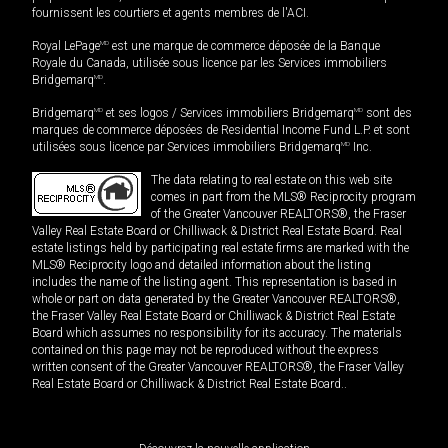
fournissent les courtiers et agents membres de l'ACI.
Royal LePage
MD
est une marque de commerce déposée de la Banque
Royale du Canada, utilisée sous licence par les Services immobiliers
Bridgemarq
MD
.
Bridgemarq
MD
et ses logos / Services immobiliers Bridgemarq
MD
sont des
marques de commerce déposées de Residential Income Fund L.P. et sont
utilisées sous licence par Services immobiliers Bridgemarq
MD
Inc.
The data relating to real estate on this web site
comes in part from the MLS® Reciprocity program
of the Greater Vancouver REALTORS®, the Fraser
Valley Real Estate Board or Chilliwack & District Real Estate Board. Real
estate listings held by participating real estate firms are marked with the
MLS® Reciprocity logo and detailed information about the listing
includes the name of the listing agent. This representation is based in
whole or part on data generated by the Greater Vancouver REALTORS®,
the Fraser Valley Real Estate Board or Chilliwack & District Real Estate
Board which assumes no responsibility for its accuracy. The materials
contained on this page may not be reproduced without the express
written consent of the Greater Vancouver REALTORS®, the Fraser Valley
Real Estate Board or Chilliwack & District Real Estate Board..