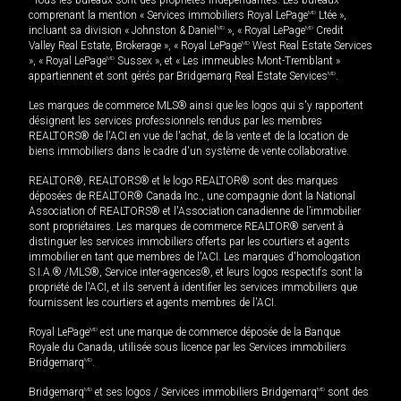
*Tous les bureaux sont des propriétés indépendantes. Les bureaux
comprenant la mention « Services immobiliers Royal LePage
MD
Ltée »,
incluant sa division « Johnston & Daniel
MD
», « Royal LePage
MD
Credit
Valley Real Estate, Brokerage », « Royal LePage
MD
West Real Estate Services
», « Royal LePage
MD
Sussex », et « Les immeubles Mont-Tremblant »
appartiennent et sont gérés par Bridgemarq Real Estate Services
MD
.
Les marques de commerce MLS® ainsi que les logos qui s'y rapportent
désignent les services professionnels rendus par les membres
REALTORS® de l'ACI en vue de l'achat, de la vente et de la location de
biens immobiliers dans le cadre d'un système de vente collaborative.
REALTOR®, REALTORS® et le logo REALTOR® sont des marques
déposées de REALTOR® Canada Inc., une compagnie dont la National
Association of REALTORS® et l'Association canadienne de l’immobilier
sont propriétaires. Les marques de commerce REALTOR® servent à
distinguer les services immobiliers offerts par les courtiers et agents
immobilier en tant que membres de l'ACI. Les marques d'homologation
S.I.A.® /MLS®, Service inter-agences®, et leurs logos respectifs sont la
propriété de l'ACI, et ils servent à identifier les services immobiliers que
fournissent les courtiers et agents membres de l'ACI.
Royal LePage
MD
est une marque de commerce déposée de la Banque
Royale du Canada, utilisée sous licence par les Services immobiliers
Bridgemarq
MD
.
Bridgemarq
MD
et ses logos / Services immobiliers Bridgemarq
MD
sont des