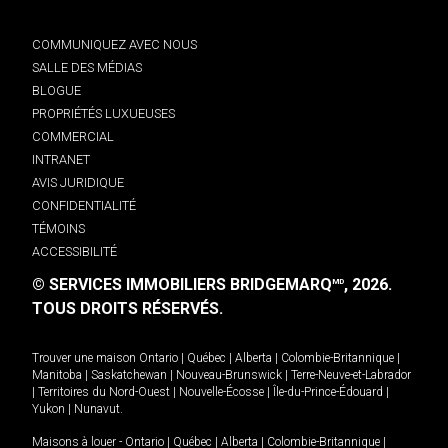
COMMUNIQUEZ AVEC NOUS
SALLE DES MÉDIAS
BLOGUE
PROPRIÉTÉS LUXUEUSES
COMMERCIAL
INTRANET
AVIS JURIDIQUE
CONFIDENTIALITÉ
TÉMOINS
ACCESSIBILITÉ
© SERVICES IMMOBILIERS BRIDGEMARQ
, 2026.
MD
TOUS DROITS RÉSERVÉS.
Trouver une maison
Ontario
|
Québec
|
Alberta
|
Colombie-Britannique
|
Manitoba
|
Saskatchewan
|
Nouveau-Brunswick
|
Terre-Neuve-et-Labrador
|
Territoires du Nord-Ouest
|
Nouvelle-Écosse
|
Île-du-Prince-Édouard
|
Yukon
|
Nunavut
.
Maisons à louer -
Ontario
|
Québec
|
Alberta
|
Colombie-Britannique
|