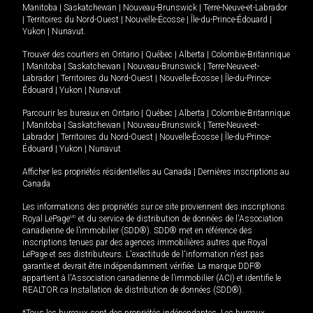
Manitoba
|
Saskatchewan
|
Nouveau-Brunswick
|
Terre-Neuve-et-Labrador
|
Territoires du Nord-Ouest
|
Nouvelle-Écosse
|
Île-du-Prince-Édouard
|
Yukon
|
Nunavut
.
Trouver des courtiers en
Ontario
|
Québec
|
Alberta
|
Colombie-Britannique
|
Manitoba
|
Saskatchewan
|
Nouveau-Brunswick
|
Terre-Neuve-et-
Labrador
|
Territoires du Nord-Ouest
|
Nouvelle-Écosse
|
Île-du-Prince-
Édouard
|
Yukon
|
Nunavut
Parcourir les bureaux en
Ontario
|
Québec
|
Alberta
|
Colombie-Britannique
|
Manitoba
|
Saskatchewan
|
Nouveau-Brunswick
|
Terre-Neuve-et-
Labrador
|
Territoires du Nord-Ouest
|
Nouvelle-Écosse
|
Île-du-Prince-
Édouard
|
Yukon
|
Nunavut
Afficher les propriétés résidentielles au Canada
|
Dernières inscriptions au
Canada
Les informations des propriétés sur ce site proviennent des inscriptions
Royal LePage
MD
et du service de distribution de données de l'Association
canadienne de l’immobilier (SDD®). SDD® met en référence des
inscriptions tenues par des agences immobilières autres que Royal
LePage et ses distributeurs. L'exactitude de l'information n'est pas
garantie et devrait être indépendamment vérifiée. La marque DDF®
appartient à l'Association canadienne de l’immobilier (ACI) et identifie le
REALTOR.ca Installation de distribution de données (SDD®).