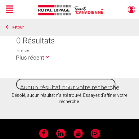
Menu
Retour
Live
En Direct
0
Résultats
Trier par:
Plus récent
Aucun résultat pour votre recherche
Style
de
Désolé, aucun résultat n'a été trouvé. Essayez d'affiner votre
vie
recherche.
Facebook
LinkedIn
YouTube
Instagram