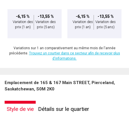
-6,15 %
-13,55 %
-6,15 %
-13,55 %
Variation des
Variation des
Variation des
Variation des
prix
(1 an)
prix
(5 ans)
prix
(1 an)
prix
(5 ans)
Variations sur 1 an comparativement au même mois de l'année
précédente.
Trouvez un courtier dans ce secteur afin de recevoir plus
d'informations.
Emplacement de 165 & 167 Main STREET, Pierceland,
Saskatchewan, S0M 2K0
Style de vie
Détails sur le quartier