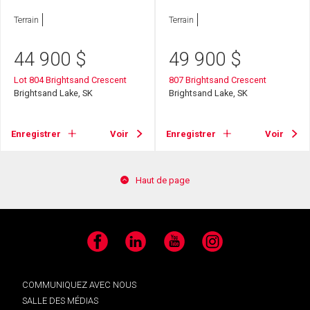
Terrain
Terrain
44 900
$
49 900
$
Lot 804 Brightsand Crescent
807 Brightsand Crescent
Brightsand Lake, SK
Brightsand Lake, SK
Enregistrer
Voir
Enregistrer
Voir
Haut de page
Facebook
LinkedIn
YouTube
Instagram
COMMUNIQUEZ AVEC NOUS
SALLE DES MÉDIAS