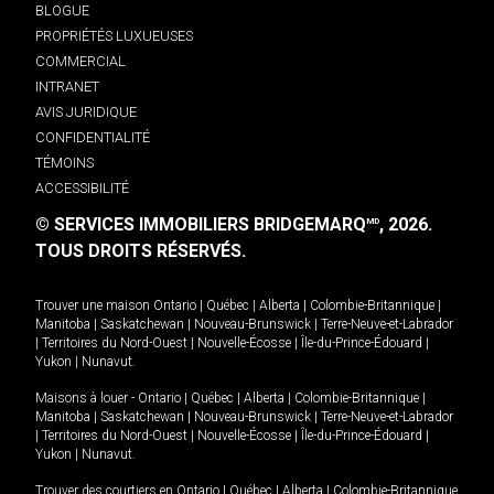
BLOGUE
PROPRIÉTÉS LUXUEUSES
COMMERCIAL
INTRANET
AVIS JURIDIQUE
CONFIDENTIALITÉ
TÉMOINS
ACCESSIBILITÉ
© SERVICES IMMOBILIERS BRIDGEMARQ
, 2026.
MD
TOUS DROITS RÉSERVÉS.
Trouver une maison
Ontario
|
Québec
|
Alberta
|
Colombie-Britannique
|
Manitoba
|
Saskatchewan
|
Nouveau-Brunswick
|
Terre-Neuve-et-Labrador
|
Territoires du Nord-Ouest
|
Nouvelle-Écosse
|
Île-du-Prince-Édouard
|
Yukon
|
Nunavut
.
Maisons à louer -
Ontario
|
Québec
|
Alberta
|
Colombie-Britannique
|
Manitoba
|
Saskatchewan
|
Nouveau-Brunswick
|
Terre-Neuve-et-Labrador
|
Territoires du Nord-Ouest
|
Nouvelle-Écosse
|
Île-du-Prince-Édouard
|
Yukon
|
Nunavut
.
Trouver des courtiers en
Ontario
|
Québec
|
Alberta
|
Colombie-Britannique