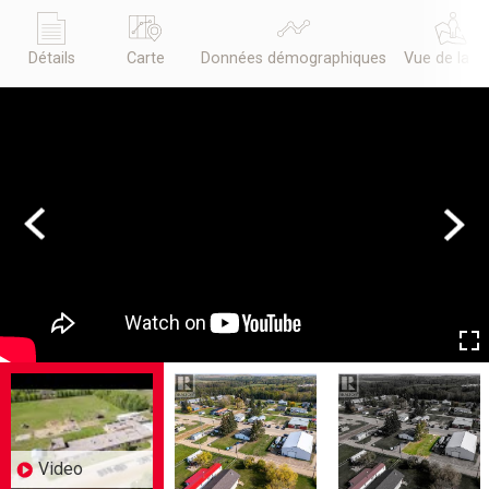
Détails
Carte
Données démographiques
Vue de la r
Previous
Next
Video