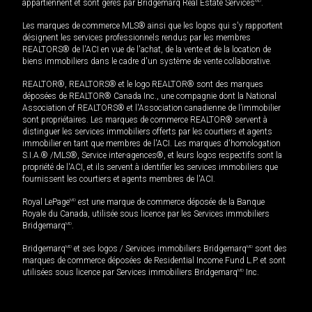
appartiennent et sont gérés par Bridgemarq Real Estate Services
MD
.
Les marques de commerce MLS® ainsi que les logos qui s'y rapportent
désignent les services professionnels rendus par les membres
REALTORS® de l'ACI en vue de l'achat, de la vente et de la location de
biens immobiliers dans le cadre d'un système de vente collaborative.
REALTOR®, REALTORS® et le logo REALTOR® sont des marques
déposées de REALTOR® Canada Inc., une compagnie dont la National
Association of REALTORS® et l'Association canadienne de l’immobilier
sont propriétaires. Les marques de commerce REALTOR® servent à
distinguer les services immobiliers offerts par les courtiers et agents
immobilier en tant que membres de l'ACI. Les marques d'homologation
S.I.A.® /MLS®, Service inter-agences®, et leurs logos respectifs sont la
propriété de l'ACI, et ils servent à identifier les services immobiliers que
fournissent les courtiers et agents membres de l'ACI.
Royal LePage
MD
est une marque de commerce déposée de la Banque
Royale du Canada, utilisée sous licence par les Services immobiliers
Bridgemarq
MD
.
Bridgemarq
MD
et ses logos / Services immobiliers Bridgemarq
MD
sont des
marques de commerce déposées de Residential Income Fund L.P. et sont
utilisées sous licence par Services immobiliers Bridgemarq
MD
Inc.