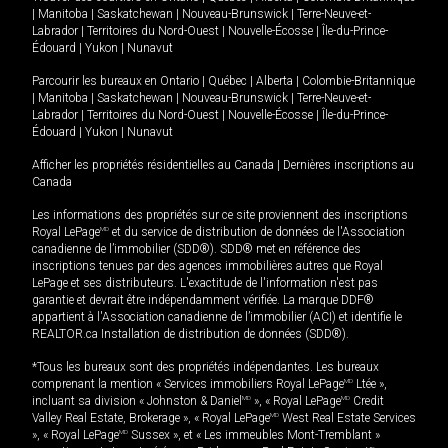
|
Manitoba
|
Saskatchewan
|
Nouveau-Brunswick
|
Terre-Neuve-et-
Labrador
|
Territoires du Nord-Ouest
|
Nouvelle-Écosse
|
Île-du-Prince-
Édouard
|
Yukon
|
Nunavut
Parcourir les bureaux en
Ontario
|
Québec
|
Alberta
|
Colombie-Britannique
|
Manitoba
|
Saskatchewan
|
Nouveau-Brunswick
|
Terre-Neuve-et-
Labrador
|
Territoires du Nord-Ouest
|
Nouvelle-Écosse
|
Île-du-Prince-
Édouard
|
Yukon
|
Nunavut
Afficher les propriétés résidentielles au Canada
|
Dernières inscriptions au
Canada
Les informations des propriétés sur ce site proviennent des inscriptions
Royal LePage
MD
et du service de distribution de données de l'Association
canadienne de l’immobilier (SDD®). SDD® met en référence des
inscriptions tenues par des agences immobilières autres que Royal
LePage et ses distributeurs. L'exactitude de l'information n'est pas
garantie et devrait être indépendamment vérifiée. La marque DDF®
appartient à l'Association canadienne de l’immobilier (ACI) et identifie le
REALTOR.ca Installation de distribution de données (SDD®).
*Tous les bureaux sont des propriétés indépendantes. Les bureaux
comprenant la mention « Services immobiliers Royal LePage
MD
Ltée »,
incluant sa division « Johnston & Daniel
MD
», « Royal LePage
MD
Credit
Valley Real Estate, Brokerage », « Royal LePage
MD
West Real Estate Services
», « Royal LePage
MD
Sussex », et « Les immeubles Mont-Tremblant »