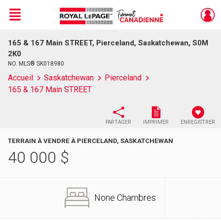
Menu
165 & 167 Main STREET, Pierceland, Saskatchewan, S0M
Live
En Direct
2K0
NO. MLS® SK018980
Accueil
Saskatchewan
Pierceland
165 & 167 Main STREET
PARTAGER
IMPRIMER
ENREGISTRER
TERRAIN À VENDRE À PIERCELAND, SASKATCHEWAN
40 000
$
None Chambres