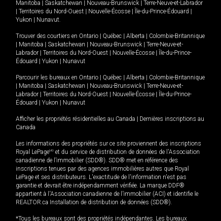
Manitoba
|
Saskatchewan
|
Nouveau-Brunswick
|
Terre-Neuve-et-Labrador
|
Territoires du Nord-Ouest
|
Nouvelle-Écosse
|
Île-du-Prince-Édouard
|
Yukon
|
Nunavut
.
Trouver des courtiers en
Ontario
|
Québec
|
Alberta
|
Colombie-Britannique
|
Manitoba
|
Saskatchewan
|
Nouveau-Brunswick
|
Terre-Neuve-et-
Labrador
|
Territoires du Nord-Ouest
|
Nouvelle-Écosse
|
Île-du-Prince-
Édouard
|
Yukon
|
Nunavut
Parcourir les bureaux en
Ontario
|
Québec
|
Alberta
|
Colombie-Britannique
|
Manitoba
|
Saskatchewan
|
Nouveau-Brunswick
|
Terre-Neuve-et-
Labrador
|
Territoires du Nord-Ouest
|
Nouvelle-Écosse
|
Île-du-Prince-
Édouard
|
Yukon
|
Nunavut
Afficher les propriétés résidentielles au Canada
|
Dernières inscriptions au
Canada
Les informations des propriétés sur ce site proviennent des inscriptions
Royal LePage
MD
et du service de distribution de données de l'Association
canadienne de l’immobilier (SDD®). SDD® met en référence des
inscriptions tenues par des agences immobilières autres que Royal
LePage et ses distributeurs. L'exactitude de l'information n'est pas
garantie et devrait être indépendamment vérifiée. La marque DDF®
appartient à l'Association canadienne de l’immobilier (ACI) et identifie le
REALTOR.ca Installation de distribution de données (SDD®).
*Tous les bureaux sont des propriétés indépendantes. Les bureaux