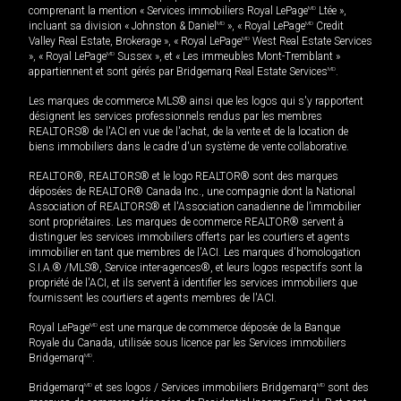
comprenant la mention « Services immobiliers Royal LePage
MD
Ltée »,
incluant sa division « Johnston & Daniel
MD
», « Royal LePage
MD
Credit
Valley Real Estate, Brokerage », « Royal LePage
MD
West Real Estate Services
», « Royal LePage
MD
Sussex », et « Les immeubles Mont-Tremblant »
appartiennent et sont gérés par Bridgemarq Real Estate Services
MD
.
Les marques de commerce MLS® ainsi que les logos qui s'y rapportent
désignent les services professionnels rendus par les membres
REALTORS® de l'ACI en vue de l'achat, de la vente et de la location de
biens immobiliers dans le cadre d'un système de vente collaborative.
REALTOR®, REALTORS® et le logo REALTOR® sont des marques
déposées de REALTOR® Canada Inc., une compagnie dont la National
Association of REALTORS® et l'Association canadienne de l’immobilier
sont propriétaires. Les marques de commerce REALTOR® servent à
distinguer les services immobiliers offerts par les courtiers et agents
immobilier en tant que membres de l'ACI. Les marques d'homologation
S.I.A.® /MLS®, Service inter-agences®, et leurs logos respectifs sont la
propriété de l'ACI, et ils servent à identifier les services immobiliers que
fournissent les courtiers et agents membres de l'ACI.
Royal LePage
MD
est une marque de commerce déposée de la Banque
Royale du Canada, utilisée sous licence par les Services immobiliers
Bridgemarq
MD
.
Bridgemarq
MD
et ses logos / Services immobiliers Bridgemarq
MD
sont des