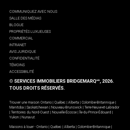
COMMUNIQUEZ AVEC NOUS
SALLE DES MÉDIAS
BLOGUE
PROPRIÉTÉS LUXUEUSES
COMMERCIAL
INTRANET
AVIS JURIDIQUE
CONFIDENTIALITÉ
TÉMOINS
ACCESSIBILITÉ
© SERVICES IMMOBILIERS BRIDGEMARQ
, 2026.
MD
TOUS DROITS RÉSERVÉS.
Trouver une maison
Ontario
|
Québec
|
Alberta
|
Colombie-Britannique
|
Manitoba
|
Saskatchewan
|
Nouveau-Brunswick
|
Terre-Neuve-et-Labrador
|
Territoires du Nord-Ouest
|
Nouvelle-Écosse
|
Île-du-Prince-Édouard
|
Yukon
|
Nunavut
.
Maisons à louer -
Ontario
|
Québec
|
Alberta
|
Colombie-Britannique
|