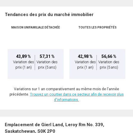
Tendances des prix du marché immobilier
MAISON UNIFAMILIALE DÉTACHÉE
TOUTES LES PROPRIÉTÉS
43,89 %
57,31 %
42,98 %
56,66 %
Variation des
Variation des
Variation des
Variation des
prix
(1 an)
prix
(5 ans)
prix
(1 an)
prix
(5 ans)
Variations sur 1 an comparativement au même mois de l'année
précédente.
Trouvez un courtier dans ce secteur afin de recevoir plus
d'informations.
Emplacement de Gierl Land, Leroy Rm No. 339,
Saskatchewan, S0K 2P0