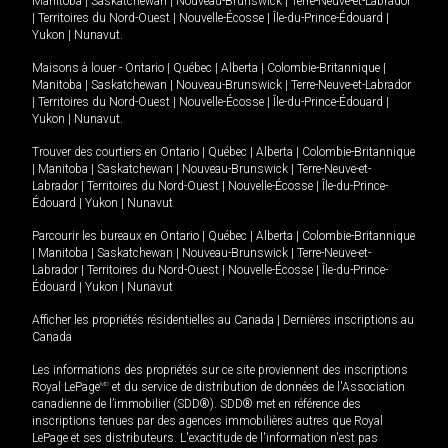
Manitoba
|
Saskatchewan
|
Nouveau-Brunswick
|
Terre-Neuve-et-Labrador
|
Territoires du Nord-Ouest
|
Nouvelle-Écosse
|
Île-du-Prince-Édouard
|
Yukon
|
Nunavut
.
Maisons à louer -
Ontario
|
Québec
|
Alberta
|
Colombie-Britannique
|
Manitoba
|
Saskatchewan
|
Nouveau-Brunswick
|
Terre-Neuve-et-Labrador
|
Territoires du Nord-Ouest
|
Nouvelle-Écosse
|
Île-du-Prince-Édouard
|
Yukon
|
Nunavut
.
Trouver des courtiers en
Ontario
|
Québec
|
Alberta
|
Colombie-Britannique
|
Manitoba
|
Saskatchewan
|
Nouveau-Brunswick
|
Terre-Neuve-et-
Labrador
|
Territoires du Nord-Ouest
|
Nouvelle-Écosse
|
Île-du-Prince-
Édouard
|
Yukon
|
Nunavut
Parcourir les bureaux en
Ontario
|
Québec
|
Alberta
|
Colombie-Britannique
|
Manitoba
|
Saskatchewan
|
Nouveau-Brunswick
|
Terre-Neuve-et-
Labrador
|
Territoires du Nord-Ouest
|
Nouvelle-Écosse
|
Île-du-Prince-
Édouard
|
Yukon
|
Nunavut
Afficher les propriétés résidentielles au Canada
|
Dernières inscriptions au
Canada
Les informations des propriétés sur ce site proviennent des inscriptions
Royal LePage
MD
et du service de distribution de données de l'Association
canadienne de l’immobilier (SDD®). SDD® met en référence des
inscriptions tenues par des agences immobilières autres que Royal
LePage et ses distributeurs. L'exactitude de l'information n'est pas