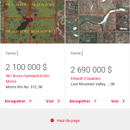
Ferme
Ferme
2 100 000
$
2 690 000
$
961 Acres Farmland In Rm
Erhardt 5 Quarters
Morris
Last Mountain Valley ..., SK
Morris Rm No. 312, SK
Enregistrer
Voir
Enregistrer
Voir
Haut de page