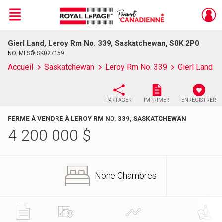
Menu
Gierl Land, Leroy Rm No. 339, Saskatchewan, S0K 2P0
Live
En Direct
NO. MLS® SK027159
Accueil
Saskatchewan
Leroy Rm No. 339
Gierl Land
PARTAGER
IMPRIMER
ENREGISTRER
FERME À VENDRE À LEROY RM NO. 339, SASKATCHEWAN
4 200 000
$
None Chambres