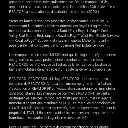
garantie et devrait être indépendamment vérifiée. La marque DDF®
appartient à l'Association canadienne de l’immobilier (ACI) et identifie le
REALTOR.ca Installation de distribution de données (SDD®).
*Tous les bureaux sont des propriétés indépendantes. Les bureaux
comprenant la mention « Services immobiliers Royal LePage
MD
Ltée »,
incluant sa division « Johnston & Daniel
MD
», « Royal LePage
MD
Credit
Valley Real Estate, Brokerage », « Royal LePage
MD
West Real Estate Services
», « Royal LePage
MD
Sussex », et « Les immeubles Mont-Tremblant »
appartiennent et sont gérés par Bridgemarq Real Estate Services
MD
.
Les marques de commerce MLS® ainsi que les logos qui s'y rapportent
désignent les services professionnels rendus par les membres
REALTORS® de l'ACI en vue de l'achat, de la vente et de la location de
biens immobiliers dans le cadre d'un système de vente collaborative.
REALTOR®, REALTORS® et le logo REALTOR® sont des marques
déposées de REALTOR® Canada Inc., une compagnie dont la National
Association of REALTORS® et l'Association canadienne de l’immobilier
sont propriétaires. Les marques de commerce REALTOR® servent à
distinguer les services immobiliers offerts par les courtiers et agents
immobilier en tant que membres de l'ACI. Les marques d'homologation
S.I.A.® /MLS®, Service inter-agences®, et leurs logos respectifs sont la
propriété de l'ACI, et ils servent à identifier les services immobiliers que
fournissent les courtiers et agents membres de l'ACI.
Royal LePage
MD
est une marque de commerce déposée de la Banque