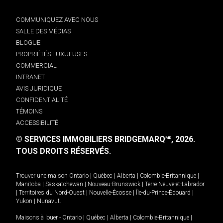
COMMUNIQUEZ AVEC NOUS
SALLE DES MÉDIAS
BLOGUE
PROPRIÉTÉS LUXUEUSES
COMMERCIAL
INTRANET
AVIS JURIDIQUE
CONFIDENTIALITÉ
TÉMOINS
ACCESSIBILITÉ
© SERVICES IMMOBILIERS BRIDGEMARQ
, 2026.
MD
TOUS DROITS RÉSERVÉS.
Trouver une maison
Ontario
|
Québec
|
Alberta
|
Colombie-Britannique
|
Manitoba
|
Saskatchewan
|
Nouveau-Brunswick
|
Terre-Neuve-et-Labrador
|
Territoires du Nord-Ouest
|
Nouvelle-Écosse
|
Île-du-Prince-Édouard
|
Yukon
|
Nunavut
.
Maisons à louer -
Ontario
|
Québec
|
Alberta
|
Colombie-Britannique
|