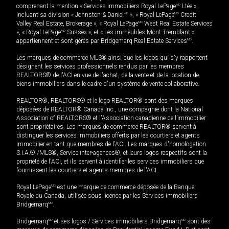
comprenant la mention « Services immobiliers Royal LePage
MD
Ltée »,
incluant sa division « Johnston & Daniel
MD
», « Royal LePage
MD
Credit
Valley Real Estate, Brokerage », « Royal LePage
MD
West Real Estate Services
», « Royal LePage
MD
Sussex », et « Les immeubles Mont-Tremblant »
appartiennent et sont gérés par Bridgemarq Real Estate Services
MD
.
Les marques de commerce MLS® ainsi que les logos qui s'y rapportent
désignent les services professionnels rendus par les membres
REALTORS® de l'ACI en vue de l'achat, de la vente et de la location de
biens immobiliers dans le cadre d'un système de vente collaborative.
REALTOR®, REALTORS® et le logo REALTOR® sont des marques
déposées de REALTOR® Canada Inc., une compagnie dont la National
Association of REALTORS® et l'Association canadienne de l’immobilier
sont propriétaires. Les marques de commerce REALTOR® servent à
distinguer les services immobiliers offerts par les courtiers et agents
immobilier en tant que membres de l'ACI. Les marques d'homologation
S.I.A.® /MLS®, Service inter-agences®, et leurs logos respectifs sont la
propriété de l'ACI, et ils servent à identifier les services immobiliers que
fournissent les courtiers et agents membres de l'ACI.
Royal LePage
MD
est une marque de commerce déposée de la Banque
Royale du Canada, utilisée sous licence par les Services immobiliers
Bridgemarq
MD
.
Bridgemarq
MD
et ses logos / Services immobiliers Bridgemarq
MD
sont des