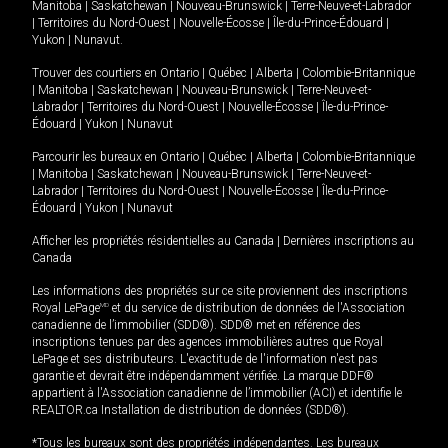
Manitoba
|
Saskatchewan
|
Nouveau-Brunswick
|
Terre-Neuve-et-Labrador
|
Territoires du Nord-Ouest
|
Nouvelle-Écosse
|
Île-du-Prince-Édouard
|
Yukon
|
Nunavut
.
Trouver des courtiers en
Ontario
|
Québec
|
Alberta
|
Colombie-Britannique
|
Manitoba
|
Saskatchewan
|
Nouveau-Brunswick
|
Terre-Neuve-et-
Labrador
|
Territoires du Nord-Ouest
|
Nouvelle-Écosse
|
Île-du-Prince-
Édouard
|
Yukon
|
Nunavut
Parcourir les bureaux en
Ontario
|
Québec
|
Alberta
|
Colombie-Britannique
|
Manitoba
|
Saskatchewan
|
Nouveau-Brunswick
|
Terre-Neuve-et-
Labrador
|
Territoires du Nord-Ouest
|
Nouvelle-Écosse
|
Île-du-Prince-
Édouard
|
Yukon
|
Nunavut
Afficher les propriétés résidentielles au Canada
|
Dernières inscriptions au
Canada
Les informations des propriétés sur ce site proviennent des inscriptions
Royal LePage
MD
et du service de distribution de données de l'Association
canadienne de l’immobilier (SDD®). SDD® met en référence des
inscriptions tenues par des agences immobilières autres que Royal
LePage et ses distributeurs. L'exactitude de l'information n'est pas
garantie et devrait être indépendamment vérifiée. La marque DDF®
appartient à l'Association canadienne de l’immobilier (ACI) et identifie le
REALTOR.ca Installation de distribution de données (SDD®).
*Tous les bureaux sont des propriétés indépendantes. Les bureaux