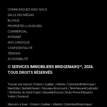
COMMUNIQUEZ AVEC NOUS
SALLE DES MÉDIAS
BLOGUE
PROPRIÉTÉS LUXUEUSES
COMMERCIAL
INTRANET
AVIS JURIDIQUE
CONFIDENTIALITÉ
TÉMOINS
ACCESSIBILITÉ
© SERVICES IMMOBILIERS BRIDGEMARQ
, 2026.
MD
TOUS DROITS RÉSERVÉS.
Trouver une maison
Ontario
|
Québec
|
Alberta
|
Colombie-Britannique
|
Manitoba
|
Saskatchewan
|
Nouveau-Brunswick
|
Terre-Neuve-et-Labrador
|
Territoires du Nord-Ouest
|
Nouvelle-Écosse
|
Île-du-Prince-Édouard
|
Yukon
|
Nunavut
.
Maisons à louer -
Ontario
|
Québec
|
Alberta
|
Colombie-Britannique
|