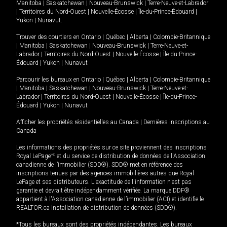
Manitoba
|
Saskatchewan
|
Nouveau-Brunswick
|
Terre-Neuve-et-Labrador
|
Territoires du Nord-Ouest
|
Nouvelle-Écosse
|
Île-du-Prince-Édouard
|
Yukon
|
Nunavut
.
Trouver des courtiers en
Ontario
|
Québec
|
Alberta
|
Colombie-Britannique
|
Manitoba
|
Saskatchewan
|
Nouveau-Brunswick
|
Terre-Neuve-et-
Labrador
|
Territoires du Nord-Ouest
|
Nouvelle-Écosse
|
Île-du-Prince-
Édouard
|
Yukon
|
Nunavut
Parcourir les bureaux en
Ontario
|
Québec
|
Alberta
|
Colombie-Britannique
|
Manitoba
|
Saskatchewan
|
Nouveau-Brunswick
|
Terre-Neuve-et-
Labrador
|
Territoires du Nord-Ouest
|
Nouvelle-Écosse
|
Île-du-Prince-
Édouard
|
Yukon
|
Nunavut
Afficher les propriétés résidentielles au Canada
|
Dernières inscriptions au
Canada
Les informations des propriétés sur ce site proviennent des inscriptions
Royal LePage
MD
et du service de distribution de données de l'Association
canadienne de l’immobilier (SDD®). SDD® met en référence des
inscriptions tenues par des agences immobilières autres que Royal
LePage et ses distributeurs. L'exactitude de l'information n'est pas
garantie et devrait être indépendamment vérifiée. La marque DDF®
appartient à l'Association canadienne de l’immobilier (ACI) et identifie le
REALTOR.ca Installation de distribution de données (SDD®).
*Tous les bureaux sont des propriétés indépendantes. Les bureaux