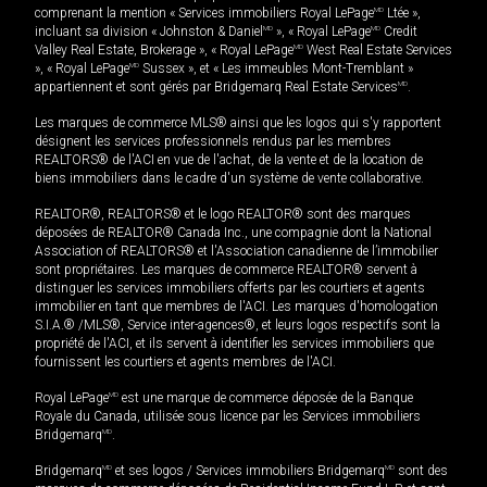
comprenant la mention « Services immobiliers Royal LePage
MD
Ltée »,
incluant sa division « Johnston & Daniel
MD
», « Royal LePage
MD
Credit
Valley Real Estate, Brokerage », « Royal LePage
MD
West Real Estate Services
», « Royal LePage
MD
Sussex », et « Les immeubles Mont-Tremblant »
appartiennent et sont gérés par Bridgemarq Real Estate Services
MD
.
Les marques de commerce MLS® ainsi que les logos qui s'y rapportent
désignent les services professionnels rendus par les membres
REALTORS® de l'ACI en vue de l'achat, de la vente et de la location de
biens immobiliers dans le cadre d'un système de vente collaborative.
REALTOR®, REALTORS® et le logo REALTOR® sont des marques
déposées de REALTOR® Canada Inc., une compagnie dont la National
Association of REALTORS® et l'Association canadienne de l’immobilier
sont propriétaires. Les marques de commerce REALTOR® servent à
distinguer les services immobiliers offerts par les courtiers et agents
immobilier en tant que membres de l'ACI. Les marques d'homologation
S.I.A.® /MLS®, Service inter-agences®, et leurs logos respectifs sont la
propriété de l'ACI, et ils servent à identifier les services immobiliers que
fournissent les courtiers et agents membres de l'ACI.
Royal LePage
MD
est une marque de commerce déposée de la Banque
Royale du Canada, utilisée sous licence par les Services immobiliers
Bridgemarq
MD
.
Bridgemarq
MD
et ses logos / Services immobiliers Bridgemarq
MD
sont des