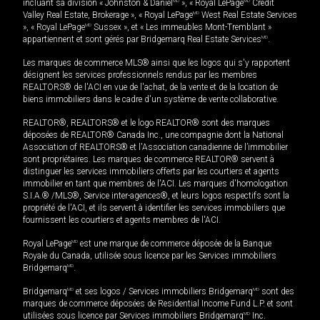
incluant sa division « Johnston & Daniel
MD
», « Royal LePage
MD
Credit
Valley Real Estate, Brokerage », « Royal LePage
MD
West Real Estate Services
», « Royal LePage
MD
Sussex », et « Les immeubles Mont-Tremblant »
appartiennent et sont gérés par Bridgemarq Real Estate Services
MD
.
Les marques de commerce MLS® ainsi que les logos qui s'y rapportent
désignent les services professionnels rendus par les membres
REALTORS® de l'ACI en vue de l'achat, de la vente et de la location de
biens immobiliers dans le cadre d'un système de vente collaborative.
REALTOR®, REALTORS® et le logo REALTOR® sont des marques
déposées de REALTOR® Canada Inc., une compagnie dont la National
Association of REALTORS® et l'Association canadienne de l’immobilier
sont propriétaires. Les marques de commerce REALTOR® servent à
distinguer les services immobiliers offerts par les courtiers et agents
immobilier en tant que membres de l'ACI. Les marques d'homologation
S.I.A.® /MLS®, Service inter-agences®, et leurs logos respectifs sont la
propriété de l'ACI, et ils servent à identifier les services immobiliers que
fournissent les courtiers et agents membres de l'ACI.
Royal LePage
MD
est une marque de commerce déposée de la Banque
Royale du Canada, utilisée sous licence par les Services immobiliers
Bridgemarq
MD
.
Bridgemarq
MD
et ses logos / Services immobiliers Bridgemarq
MD
sont des
marques de commerce déposées de Residential Income Fund L.P. et sont
utilisées sous licence par Services immobiliers Bridgemarq
MD
Inc.