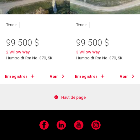
Terrain
Terrain
99 500
$
99 500
$
2 Willow Way
3 Willow Way
Humboldt Rm No. 370, SK
Humboldt Rm No. 370, SK
Enregistrer
Voir
Enregistrer
Voir
Haut de page
Facebook
LinkedIn
YouTube
Instagram