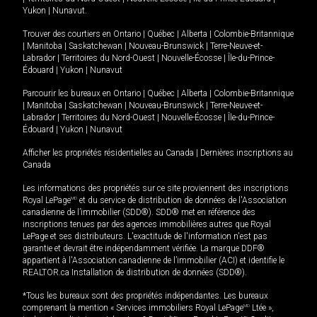
Yukon
|
Nunavut
.
Trouver des courtiers en
Ontario
|
Québec
|
Alberta
|
Colombie-Britannique
|
Manitoba
|
Saskatchewan
|
Nouveau-Brunswick
|
Terre-Neuve-et-
Labrador
|
Territoires du Nord-Ouest
|
Nouvelle-Écosse
|
Île-du-Prince-
Édouard
|
Yukon
|
Nunavut
Parcourir les bureaux en
Ontario
|
Québec
|
Alberta
|
Colombie-Britannique
|
Manitoba
|
Saskatchewan
|
Nouveau-Brunswick
|
Terre-Neuve-et-
Labrador
|
Territoires du Nord-Ouest
|
Nouvelle-Écosse
|
Île-du-Prince-
Édouard
|
Yukon
|
Nunavut
Afficher les propriétés résidentielles au Canada
|
Dernières inscriptions au
Canada
Les informations des propriétés sur ce site proviennent des inscriptions
Royal LePage
MD
et du service de distribution de données de l'Association
canadienne de l’immobilier (SDD®). SDD® met en référence des
inscriptions tenues par des agences immobilières autres que Royal
LePage et ses distributeurs. L'exactitude de l'information n'est pas
garantie et devrait être indépendamment vérifiée. La marque DDF®
appartient à l'Association canadienne de l’immobilier (ACI) et identifie le
REALTOR.ca Installation de distribution de données (SDD®).
*Tous les bureaux sont des propriétés indépendantes. Les bureaux
comprenant la mention « Services immobiliers Royal LePage
MD
Ltée »,