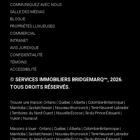
COMMUNIQUEZ AVEC NOUS
SALLE DES MÉDIAS
BLOGUE
PROPRIÉTÉS LUXUEUSES
COMMERCIAL
INTRANET
AVIS JURIDIQUE
CONFIDENTIALITÉ
TÉMOINS
ACCESSIBILITÉ
© SERVICES IMMOBILIERS BRIDGEMARQ
, 2026.
MD
TOUS DROITS RÉSERVÉS.
Trouver une maison
Ontario
|
Québec
|
Alberta
|
Colombie-Britannique
|
Manitoba
|
Saskatchewan
|
Nouveau-Brunswick
|
Terre-Neuve-et-Labrador
|
Territoires du Nord-Ouest
|
Nouvelle-Écosse
|
Île-du-Prince-Édouard
|
Yukon
|
Nunavut
.
Maisons à louer -
Ontario
|
Québec
|
Alberta
|
Colombie-Britannique
|
Manitoba
|
Saskatchewan
|
Nouveau-Brunswick
|
Terre-Neuve-et-Labrador
|
Territoires du Nord-Ouest
|
Nouvelle-Écosse
|
Île-du-Prince-Édouard
|