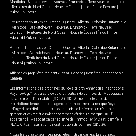
Manitoba
|
Saskatchewan
|
Nouveau-Brunswick
|
Terre-Neuve-et-Labrador
|
Territoires du Nord-Ouest
|
Nouvelle-Écosse
|
Île-du-Prince-Édouard
|
Yukon
|
Nunavut
.
Trouver des courtiers en
Ontario
|
Québec
|
Alberta
|
Colombie-Britannique
|
Manitoba
|
Saskatchewan
|
Nouveau-Brunswick
|
Terre-Neuve-et-
Labrador
|
Territoires du Nord-Ouest
|
Nouvelle-Écosse
|
Île-du-Prince-
Édouard
|
Yukon
|
Nunavut
Parcourir les bureaux en
Ontario
|
Québec
|
Alberta
|
Colombie-Britannique
|
Manitoba
|
Saskatchewan
|
Nouveau-Brunswick
|
Terre-Neuve-et-
Labrador
|
Territoires du Nord-Ouest
|
Nouvelle-Écosse
|
Île-du-Prince-
Édouard
|
Yukon
|
Nunavut
Afficher les propriétés résidentielles au Canada
|
Dernières inscriptions au
Canada
Les informations des propriétés sur ce site proviennent des inscriptions
Royal LePage
MD
et du service de distribution de données de l'Association
canadienne de l’immobilier (SDD®). SDD® met en référence des
inscriptions tenues par des agences immobilières autres que Royal
LePage et ses distributeurs. L'exactitude de l'information n'est pas
garantie et devrait être indépendamment vérifiée. La marque DDF®
appartient à l'Association canadienne de l’immobilier (ACI) et identifie le
REALTOR.ca Installation de distribution de données (SDD®).
*Tous les bureaux sont des propriétés indépendantes. Les bureaux