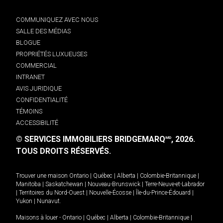
COMMUNIQUEZ AVEC NOUS
SALLE DES MÉDIAS
BLOGUE
PROPRIÉTÉS LUXUEUSES
COMMERCIAL
INTRANET
AVIS JURIDIQUE
CONFIDENTIALITÉ
TÉMOINS
ACCESSIBILITÉ
© SERVICES IMMOBILIERS BRIDGEMARQ
, 2026.
MD
TOUS DROITS RÉSERVÉS.
Trouver une maison
Ontario
|
Québec
|
Alberta
|
Colombie-Britannique
|
Manitoba
|
Saskatchewan
|
Nouveau-Brunswick
|
Terre-Neuve-et-Labrador
|
Territoires du Nord-Ouest
|
Nouvelle-Écosse
|
Île-du-Prince-Édouard
|
Yukon
|
Nunavut
.
Maisons à louer -
Ontario
|
Québec
|
Alberta
|
Colombie-Britannique
|