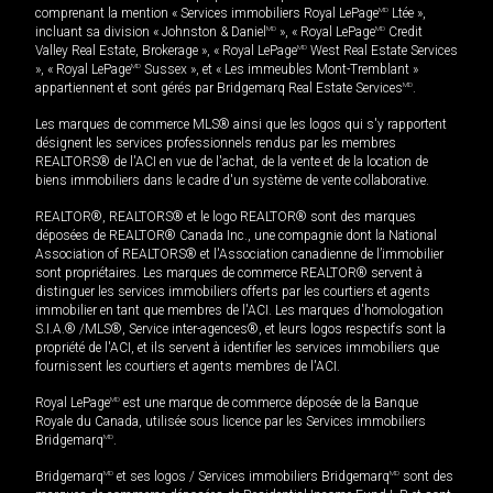
comprenant la mention « Services immobiliers Royal LePage
MD
Ltée »,
incluant sa division « Johnston & Daniel
MD
», « Royal LePage
MD
Credit
Valley Real Estate, Brokerage », « Royal LePage
MD
West Real Estate Services
», « Royal LePage
MD
Sussex », et « Les immeubles Mont-Tremblant »
appartiennent et sont gérés par Bridgemarq Real Estate Services
MD
.
Les marques de commerce MLS® ainsi que les logos qui s'y rapportent
désignent les services professionnels rendus par les membres
REALTORS® de l'ACI en vue de l'achat, de la vente et de la location de
biens immobiliers dans le cadre d'un système de vente collaborative.
REALTOR®, REALTORS® et le logo REALTOR® sont des marques
déposées de REALTOR® Canada Inc., une compagnie dont la National
Association of REALTORS® et l'Association canadienne de l’immobilier
sont propriétaires. Les marques de commerce REALTOR® servent à
distinguer les services immobiliers offerts par les courtiers et agents
immobilier en tant que membres de l'ACI. Les marques d'homologation
S.I.A.® /MLS®, Service inter-agences®, et leurs logos respectifs sont la
propriété de l'ACI, et ils servent à identifier les services immobiliers que
fournissent les courtiers et agents membres de l'ACI.
Royal LePage
MD
est une marque de commerce déposée de la Banque
Royale du Canada, utilisée sous licence par les Services immobiliers
Bridgemarq
MD
.
Bridgemarq
MD
et ses logos / Services immobiliers Bridgemarq
MD
sont des