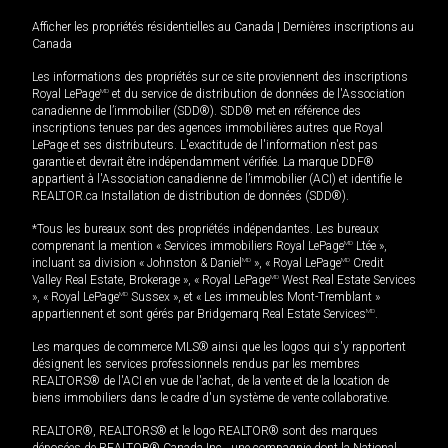
Afficher les propriétés résidentielles au Canada
|
Dernières inscriptions au
Canada
Les informations des propriétés sur ce site proviennent des inscriptions
Royal LePage
MD
et du service de distribution de données de l'Association
canadienne de l’immobilier (SDD®). SDD® met en référence des
inscriptions tenues par des agences immobilières autres que Royal
LePage et ses distributeurs. L'exactitude de l'information n'est pas
garantie et devrait être indépendamment vérifiée. La marque DDF®
appartient à l'Association canadienne de l’immobilier (ACI) et identifie le
REALTOR.ca Installation de distribution de données (SDD®).
*Tous les bureaux sont des propriétés indépendantes. Les bureaux
comprenant la mention « Services immobiliers Royal LePage
MD
Ltée »,
incluant sa division « Johnston & Daniel
MD
», « Royal LePage
MD
Credit
Valley Real Estate, Brokerage », « Royal LePage
MD
West Real Estate Services
», « Royal LePage
MD
Sussex », et « Les immeubles Mont-Tremblant »
appartiennent et sont gérés par Bridgemarq Real Estate Services
MD
.
Les marques de commerce MLS® ainsi que les logos qui s'y rapportent
désignent les services professionnels rendus par les membres
REALTORS® de l'ACI en vue de l'achat, de la vente et de la location de
biens immobiliers dans le cadre d'un système de vente collaborative.
REALTOR®, REALTORS® et le logo REALTOR® sont des marques