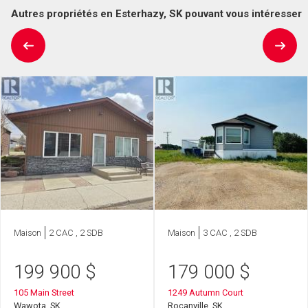
Autres propriétés en Esterhazy, SK pouvant vous intéresser
Maison
2 CAC , 2 SDB
Maison
3 CAC , 2 SDB
199 900
$
179 000
$
105 Main Street
1249 Autumn Court
Wawota, SK
Rocanville, SK