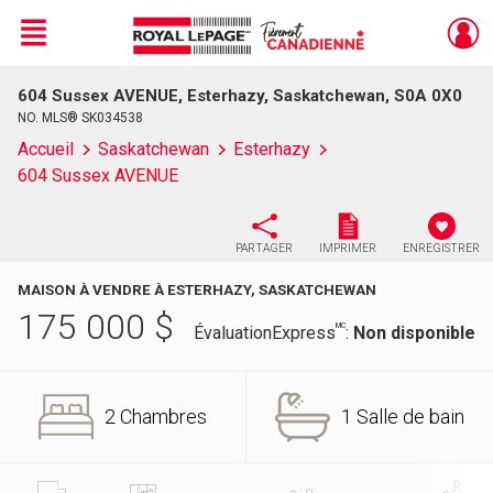
Menu
604 Sussex AVENUE, Esterhazy, Saskatchewan, S0A 0X0
Live
En Direct
NO. MLS® SK034538
Accueil
Saskatchewan
Esterhazy
604 Sussex AVENUE
PARTAGER
IMPRIMER
ENREGISTRER
MAISON À VENDRE À ESTERHAZY, SASKATCHEWAN
175 000
$
MC
ÉvaluationExpress
:
Non disponible
2 Chambres
1 Salle de bain