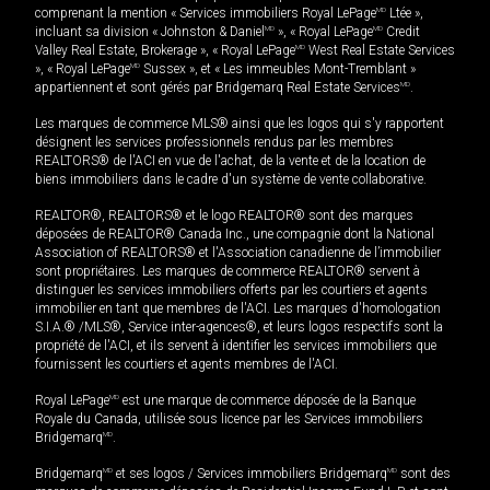
comprenant la mention « Services immobiliers Royal LePage
MD
Ltée »,
incluant sa division « Johnston & Daniel
MD
», « Royal LePage
MD
Credit
Valley Real Estate, Brokerage », « Royal LePage
MD
West Real Estate Services
», « Royal LePage
MD
Sussex », et « Les immeubles Mont-Tremblant »
appartiennent et sont gérés par Bridgemarq Real Estate Services
MD
.
Les marques de commerce MLS® ainsi que les logos qui s'y rapportent
désignent les services professionnels rendus par les membres
REALTORS® de l'ACI en vue de l'achat, de la vente et de la location de
biens immobiliers dans le cadre d'un système de vente collaborative.
REALTOR®, REALTORS® et le logo REALTOR® sont des marques
déposées de REALTOR® Canada Inc., une compagnie dont la National
Association of REALTORS® et l'Association canadienne de l’immobilier
sont propriétaires. Les marques de commerce REALTOR® servent à
distinguer les services immobiliers offerts par les courtiers et agents
immobilier en tant que membres de l'ACI. Les marques d'homologation
S.I.A.® /MLS®, Service inter-agences®, et leurs logos respectifs sont la
propriété de l'ACI, et ils servent à identifier les services immobiliers que
fournissent les courtiers et agents membres de l'ACI.
Royal LePage
MD
est une marque de commerce déposée de la Banque
Royale du Canada, utilisée sous licence par les Services immobiliers
Bridgemarq
MD
.
Bridgemarq
MD
et ses logos / Services immobiliers Bridgemarq
MD
sont des