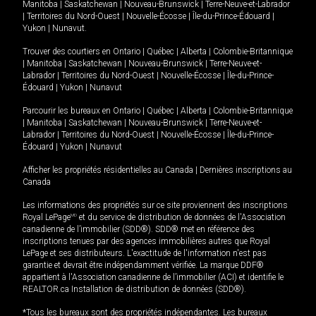
Manitoba
|
Saskatchewan
|
Nouveau-Brunswick
|
Terre-Neuve-et-Labrador
|
Territoires du Nord-Ouest
|
Nouvelle-Écosse
|
Île-du-Prince-Édouard
|
Yukon
|
Nunavut
.
Trouver des courtiers en
Ontario
|
Québec
|
Alberta
|
Colombie-Britannique
|
Manitoba
|
Saskatchewan
|
Nouveau-Brunswick
|
Terre-Neuve-et-
Labrador
|
Territoires du Nord-Ouest
|
Nouvelle-Écosse
|
Île-du-Prince-
Édouard
|
Yukon
|
Nunavut
Parcourir les bureaux en
Ontario
|
Québec
|
Alberta
|
Colombie-Britannique
|
Manitoba
|
Saskatchewan
|
Nouveau-Brunswick
|
Terre-Neuve-et-
Labrador
|
Territoires du Nord-Ouest
|
Nouvelle-Écosse
|
Île-du-Prince-
Édouard
|
Yukon
|
Nunavut
Afficher les propriétés résidentielles au Canada
|
Dernières inscriptions au
Canada
Les informations des propriétés sur ce site proviennent des inscriptions
Royal LePage
MD
et du service de distribution de données de l'Association
canadienne de l’immobilier (SDD®). SDD® met en référence des
inscriptions tenues par des agences immobilières autres que Royal
LePage et ses distributeurs. L'exactitude de l'information n'est pas
garantie et devrait être indépendamment vérifiée. La marque DDF®
appartient à l'Association canadienne de l’immobilier (ACI) et identifie le
REALTOR.ca Installation de distribution de données (SDD®).
*Tous les bureaux sont des propriétés indépendantes. Les bureaux