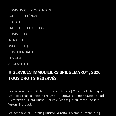
COMMUNIQUEZ AVEC NOUS
SALLE DES MÉDIAS
BLOGUE
PROPRIÉTÉS LUXUEUSES
COMMERCIAL
INTRANET
AVIS JURIDIQUE
CONFIDENTIALITÉ
TÉMOINS
ACCESSIBILITÉ
© SERVICES IMMOBILIERS BRIDGEMARQ
, 2026.
MD
TOUS DROITS RÉSERVÉS.
Trouver une maison
Ontario
|
Québec
|
Alberta
|
Colombie-Britannique
|
Manitoba
|
Saskatchewan
|
Nouveau-Brunswick
|
Terre-Neuve-et-Labrador
|
Territoires du Nord-Ouest
|
Nouvelle-Écosse
|
Île-du-Prince-Édouard
|
Yukon
|
Nunavut
.
Maisons à louer -
Ontario
|
Québec
|
Alberta
|
Colombie-Britannique
|