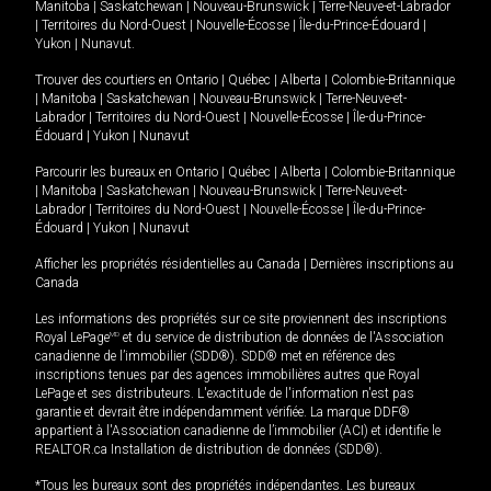
Manitoba
|
Saskatchewan
|
Nouveau-Brunswick
|
Terre-Neuve-et-Labrador
|
Territoires du Nord-Ouest
|
Nouvelle-Écosse
|
Île-du-Prince-Édouard
|
Yukon
|
Nunavut
.
Trouver des courtiers en
Ontario
|
Québec
|
Alberta
|
Colombie-Britannique
|
Manitoba
|
Saskatchewan
|
Nouveau-Brunswick
|
Terre-Neuve-et-
Labrador
|
Territoires du Nord-Ouest
|
Nouvelle-Écosse
|
Île-du-Prince-
Édouard
|
Yukon
|
Nunavut
Parcourir les bureaux en
Ontario
|
Québec
|
Alberta
|
Colombie-Britannique
|
Manitoba
|
Saskatchewan
|
Nouveau-Brunswick
|
Terre-Neuve-et-
Labrador
|
Territoires du Nord-Ouest
|
Nouvelle-Écosse
|
Île-du-Prince-
Édouard
|
Yukon
|
Nunavut
Afficher les propriétés résidentielles au Canada
|
Dernières inscriptions au
Canada
Les informations des propriétés sur ce site proviennent des inscriptions
Royal LePage
MD
et du service de distribution de données de l'Association
canadienne de l’immobilier (SDD®). SDD® met en référence des
inscriptions tenues par des agences immobilières autres que Royal
LePage et ses distributeurs. L'exactitude de l'information n'est pas
garantie et devrait être indépendamment vérifiée. La marque DDF®
appartient à l'Association canadienne de l’immobilier (ACI) et identifie le
REALTOR.ca Installation de distribution de données (SDD®).
*Tous les bureaux sont des propriétés indépendantes. Les bureaux