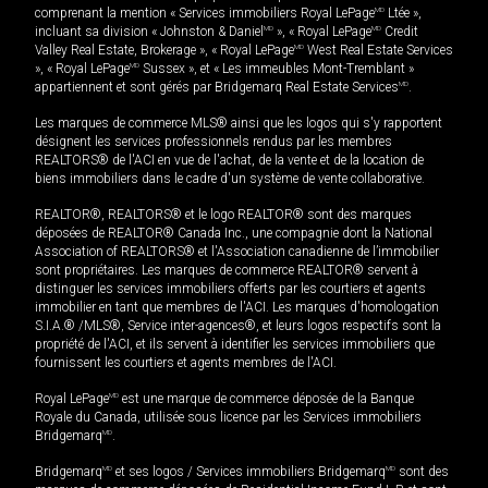
comprenant la mention « Services immobiliers Royal LePage
MD
Ltée »,
incluant sa division « Johnston & Daniel
MD
», « Royal LePage
MD
Credit
Valley Real Estate, Brokerage », « Royal LePage
MD
West Real Estate Services
», « Royal LePage
MD
Sussex », et « Les immeubles Mont-Tremblant »
appartiennent et sont gérés par Bridgemarq Real Estate Services
MD
.
Les marques de commerce MLS® ainsi que les logos qui s'y rapportent
désignent les services professionnels rendus par les membres
REALTORS® de l'ACI en vue de l'achat, de la vente et de la location de
biens immobiliers dans le cadre d'un système de vente collaborative.
REALTOR®, REALTORS® et le logo REALTOR® sont des marques
déposées de REALTOR® Canada Inc., une compagnie dont la National
Association of REALTORS® et l'Association canadienne de l’immobilier
sont propriétaires. Les marques de commerce REALTOR® servent à
distinguer les services immobiliers offerts par les courtiers et agents
immobilier en tant que membres de l'ACI. Les marques d'homologation
S.I.A.® /MLS®, Service inter-agences®, et leurs logos respectifs sont la
propriété de l'ACI, et ils servent à identifier les services immobiliers que
fournissent les courtiers et agents membres de l'ACI.
Royal LePage
MD
est une marque de commerce déposée de la Banque
Royale du Canada, utilisée sous licence par les Services immobiliers
Bridgemarq
MD
.
Bridgemarq
MD
et ses logos / Services immobiliers Bridgemarq
MD
sont des