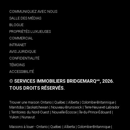
COMMUNIQUEZ AVEC NOUS
SALLE DES MÉDIAS
BLOGUE
PROPRIÉTÉS LUXUEUSES
COMMERCIAL
INTRANET
AVIS JURIDIQUE
CONFIDENTIALITÉ
TÉMOINS
ACCESSIBILITÉ
© SERVICES IMMOBILIERS BRIDGEMARQ
, 2026.
MD
TOUS DROITS RÉSERVÉS.
Trouver une maison
Ontario
|
Québec
|
Alberta
|
Colombie-Britannique
|
Manitoba
|
Saskatchewan
|
Nouveau-Brunswick
|
Terre-Neuve-et-Labrador
|
Territoires du Nord-Ouest
|
Nouvelle-Écosse
|
Île-du-Prince-Édouard
|
Yukon
|
Nunavut
.
Maisons à louer -
Ontario
|
Québec
|
Alberta
|
Colombie-Britannique
|