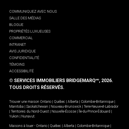
COMMUNIQUEZ AVEC NOUS
SALLE DES MÉDIAS
BLOGUE
PROPRIÉTÉS LUXUEUSES
COMMERCIAL
INTRANET
AVIS JURIDIQUE
CONFIDENTIALITÉ
TÉMOINS
ACCESSIBILITÉ
© SERVICES IMMOBILIERS BRIDGEMARQ
, 2026.
MD
TOUS DROITS RÉSERVÉS.
Trouver une maison
Ontario
|
Québec
|
Alberta
|
Colombie-Britannique
|
Manitoba
|
Saskatchewan
|
Nouveau-Brunswick
|
Terre-Neuve-et-Labrador
|
Territoires du Nord-Ouest
|
Nouvelle-Écosse
|
Île-du-Prince-Édouard
|
Yukon
|
Nunavut
.
Maisons à louer -
Ontario
|
Québec
|
Alberta
|
Colombie-Britannique
|