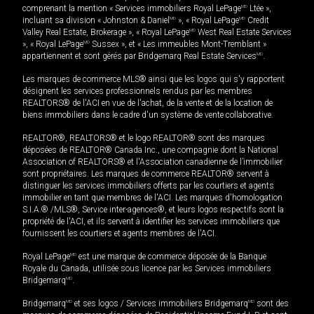
comprenant la mention « Services immobiliers Royal LePage
MD
Ltée »,
incluant sa division « Johnston & Daniel
MD
», « Royal LePage
MD
Credit
Valley Real Estate, Brokerage », « Royal LePage
MD
West Real Estate Services
», « Royal LePage
MD
Sussex », et « Les immeubles Mont-Tremblant »
appartiennent et sont gérés par Bridgemarq Real Estate Services
MD
.
Les marques de commerce MLS® ainsi que les logos qui s'y rapportent
désignent les services professionnels rendus par les membres
REALTORS® de l'ACI en vue de l'achat, de la vente et de la location de
biens immobiliers dans le cadre d'un système de vente collaborative.
REALTOR®, REALTORS® et le logo REALTOR® sont des marques
déposées de REALTOR® Canada Inc., une compagnie dont la National
Association of REALTORS® et l'Association canadienne de l’immobilier
sont propriétaires. Les marques de commerce REALTOR® servent à
distinguer les services immobiliers offerts par les courtiers et agents
immobilier en tant que membres de l'ACI. Les marques d'homologation
S.I.A.® /MLS®, Service inter-agences®, et leurs logos respectifs sont la
propriété de l'ACI, et ils servent à identifier les services immobiliers que
fournissent les courtiers et agents membres de l'ACI.
Royal LePage
MD
est une marque de commerce déposée de la Banque
Royale du Canada, utilisée sous licence par les Services immobiliers
Bridgemarq
MD
.
Bridgemarq
MD
et ses logos / Services immobiliers Bridgemarq
MD
sont des