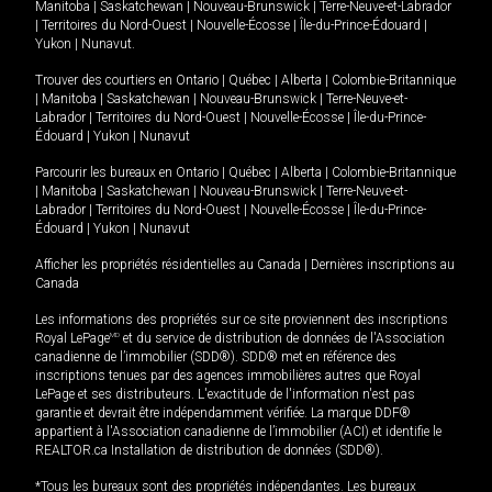
Manitoba
|
Saskatchewan
|
Nouveau-Brunswick
|
Terre-Neuve-et-Labrador
|
Territoires du Nord-Ouest
|
Nouvelle-Écosse
|
Île-du-Prince-Édouard
|
Yukon
|
Nunavut
.
Trouver des courtiers en
Ontario
|
Québec
|
Alberta
|
Colombie-Britannique
|
Manitoba
|
Saskatchewan
|
Nouveau-Brunswick
|
Terre-Neuve-et-
Labrador
|
Territoires du Nord-Ouest
|
Nouvelle-Écosse
|
Île-du-Prince-
Édouard
|
Yukon
|
Nunavut
Parcourir les bureaux en
Ontario
|
Québec
|
Alberta
|
Colombie-Britannique
|
Manitoba
|
Saskatchewan
|
Nouveau-Brunswick
|
Terre-Neuve-et-
Labrador
|
Territoires du Nord-Ouest
|
Nouvelle-Écosse
|
Île-du-Prince-
Édouard
|
Yukon
|
Nunavut
Afficher les propriétés résidentielles au Canada
|
Dernières inscriptions au
Canada
Les informations des propriétés sur ce site proviennent des inscriptions
Royal LePage
MD
et du service de distribution de données de l'Association
canadienne de l’immobilier (SDD®). SDD® met en référence des
inscriptions tenues par des agences immobilières autres que Royal
LePage et ses distributeurs. L'exactitude de l'information n'est pas
garantie et devrait être indépendamment vérifiée. La marque DDF®
appartient à l'Association canadienne de l’immobilier (ACI) et identifie le
REALTOR.ca Installation de distribution de données (SDD®).
*Tous les bureaux sont des propriétés indépendantes. Les bureaux