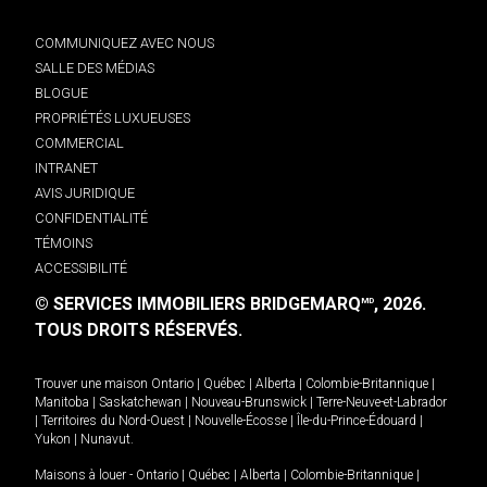
COMMUNIQUEZ AVEC NOUS
SALLE DES MÉDIAS
BLOGUE
PROPRIÉTÉS LUXUEUSES
COMMERCIAL
INTRANET
AVIS JURIDIQUE
CONFIDENTIALITÉ
TÉMOINS
ACCESSIBILITÉ
© SERVICES IMMOBILIERS BRIDGEMARQ
, 2026.
MD
TOUS DROITS RÉSERVÉS.
Trouver une maison
Ontario
|
Québec
|
Alberta
|
Colombie-Britannique
|
Manitoba
|
Saskatchewan
|
Nouveau-Brunswick
|
Terre-Neuve-et-Labrador
|
Territoires du Nord-Ouest
|
Nouvelle-Écosse
|
Île-du-Prince-Édouard
|
Yukon
|
Nunavut
.
Maisons à louer -
Ontario
|
Québec
|
Alberta
|
Colombie-Britannique
|