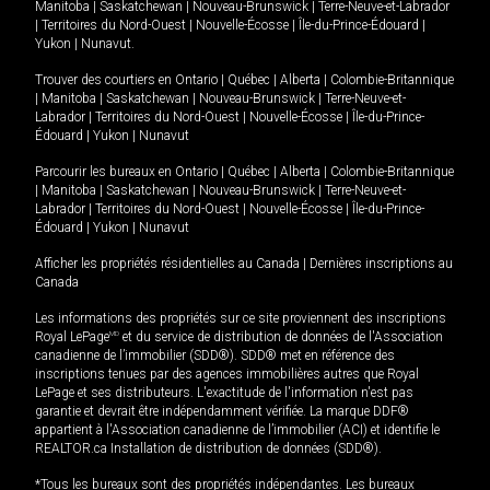
Manitoba
|
Saskatchewan
|
Nouveau-Brunswick
|
Terre-Neuve-et-Labrador
|
Territoires du Nord-Ouest
|
Nouvelle-Écosse
|
Île-du-Prince-Édouard
|
Yukon
|
Nunavut
.
Trouver des courtiers en
Ontario
|
Québec
|
Alberta
|
Colombie-Britannique
|
Manitoba
|
Saskatchewan
|
Nouveau-Brunswick
|
Terre-Neuve-et-
Labrador
|
Territoires du Nord-Ouest
|
Nouvelle-Écosse
|
Île-du-Prince-
Édouard
|
Yukon
|
Nunavut
Parcourir les bureaux en
Ontario
|
Québec
|
Alberta
|
Colombie-Britannique
|
Manitoba
|
Saskatchewan
|
Nouveau-Brunswick
|
Terre-Neuve-et-
Labrador
|
Territoires du Nord-Ouest
|
Nouvelle-Écosse
|
Île-du-Prince-
Édouard
|
Yukon
|
Nunavut
Afficher les propriétés résidentielles au Canada
|
Dernières inscriptions au
Canada
Les informations des propriétés sur ce site proviennent des inscriptions
Royal LePage
MD
et du service de distribution de données de l'Association
canadienne de l’immobilier (SDD®). SDD® met en référence des
inscriptions tenues par des agences immobilières autres que Royal
LePage et ses distributeurs. L'exactitude de l'information n'est pas
garantie et devrait être indépendamment vérifiée. La marque DDF®
appartient à l'Association canadienne de l’immobilier (ACI) et identifie le
REALTOR.ca Installation de distribution de données (SDD®).
*Tous les bureaux sont des propriétés indépendantes. Les bureaux