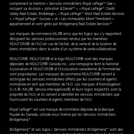
comprenant la mention « Services immobiliers Royal LePage
MD
Ltée »,
incluant sa division « Johnston & Daniel
MD
», « Royal LePage
MD
Credit
Valley Real Estate, Brokerage », « Royal LePage
MD
West Real Estate Services
», « Royal LePage
MD
Sussex », et « Les immeubles Mont-Tremblant »
appartiennent et sont gérés par Bridgemarq Real Estate Services
MD
.
Les marques de commerce MLS® ainsi que les logos qui s'y rapportent
désignent les services professionnels rendus par les membres
REALTORS® de l'ACI en vue de l'achat, de la vente et de la location de
biens immobiliers dans le cadre d'un système de vente collaborative.
REALTOR®, REALTORS® et le logo REALTOR® sont des marques
déposées de REALTOR® Canada Inc., une compagnie dont la National
Association of REALTORS® et l'Association canadienne de l’immobilier
sont propriétaires. Les marques de commerce REALTOR® servent à
distinguer les services immobiliers offerts par les courtiers et agents
immobilier en tant que membres de l'ACI. Les marques d'homologation
S.I.A.® /MLS®, Service inter-agences®, et leurs logos respectifs sont la
propriété de l'ACI, et ils servent à identifier les services immobiliers que
fournissent les courtiers et agents membres de l'ACI.
Royal LePage
MD
est une marque de commerce déposée de la Banque
Royale du Canada, utilisée sous licence par les Services immobiliers
Bridgemarq
MD
.
Bridgemarq
MD
et ses logos / Services immobiliers Bridgemarq
MD
sont des