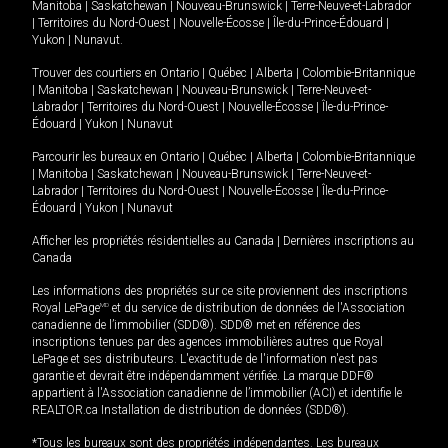
Manitoba
|
Saskatchewan
|
Nouveau-Brunswick
|
Terre-Neuve-et-Labrador
|
Territoires du Nord-Ouest
|
Nouvelle-Écosse
|
Île-du-Prince-Édouard
|
Yukon
|
Nunavut
.
Trouver des courtiers en
Ontario
|
Québec
|
Alberta
|
Colombie-Britannique
|
Manitoba
|
Saskatchewan
|
Nouveau-Brunswick
|
Terre-Neuve-et-
Labrador
|
Territoires du Nord-Ouest
|
Nouvelle-Écosse
|
Île-du-Prince-
Édouard
|
Yukon
|
Nunavut
Parcourir les bureaux en
Ontario
|
Québec
|
Alberta
|
Colombie-Britannique
|
Manitoba
|
Saskatchewan
|
Nouveau-Brunswick
|
Terre-Neuve-et-
Labrador
|
Territoires du Nord-Ouest
|
Nouvelle-Écosse
|
Île-du-Prince-
Édouard
|
Yukon
|
Nunavut
Afficher les propriétés résidentielles au Canada
|
Dernières inscriptions au
Canada
Les informations des propriétés sur ce site proviennent des inscriptions
Royal LePage
MD
et du service de distribution de données de l'Association
canadienne de l’immobilier (SDD®). SDD® met en référence des
inscriptions tenues par des agences immobilières autres que Royal
LePage et ses distributeurs. L'exactitude de l'information n'est pas
garantie et devrait être indépendamment vérifiée. La marque DDF®
appartient à l'Association canadienne de l’immobilier (ACI) et identifie le
REALTOR.ca Installation de distribution de données (SDD®).
*Tous les bureaux sont des propriétés indépendantes. Les bureaux