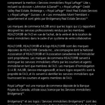
comprenant la mention « Services immobiliers Royal LePage
MD
Ltée »,
incluant sa division « Johnston & Daniel
MD
», « Royal LePage
MD
Credit
Valley Real Estate, Brokerage », « Royal LePage
MD
West Real Estate Services
», « Royal LePage
MD
Sussex », et « Les immeubles Mont-Tremblant »
appartiennent et sont gérés par Bridgemarq Real Estate Services
MD
.
Les marques de commerce MLS® ainsi que les logos qui s'y rapportent
désignent les services professionnels rendus par les membres
REALTORS® de l'ACI en vue de l'achat, de la vente et de la location de
biens immobiliers dans le cadre d'un système de vente collaborative.
REALTOR®, REALTORS® et le logo REALTOR® sont des marques
déposées de REALTOR® Canada Inc., une compagnie dont la National
Association of REALTORS® et l'Association canadienne de l’immobilier
sont propriétaires. Les marques de commerce REALTOR® servent à
distinguer les services immobiliers offerts par les courtiers et agents
immobilier en tant que membres de l'ACI. Les marques d'homologation
S.I.A.® /MLS®, Service inter-agences®, et leurs logos respectifs sont la
propriété de l'ACI, et ils servent à identifier les services immobiliers que
fournissent les courtiers et agents membres de l'ACI.
Royal LePage
MD
est une marque de commerce déposée de la Banque
Royale du Canada, utilisée sous licence par les Services immobiliers
Bridgemarq
MD
.
Bridgemarq
MD
et ses logos / Services immobiliers Bridgemarq
MD
sont des