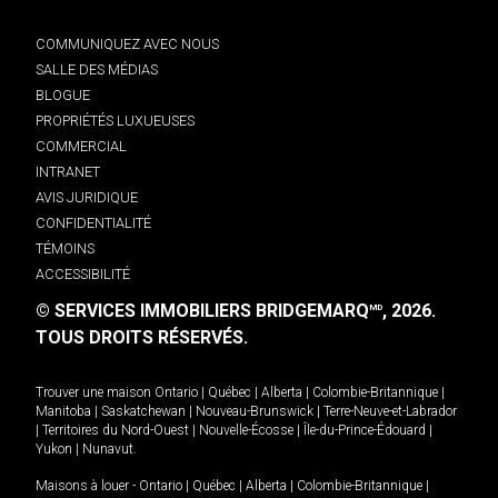
COMMUNIQUEZ AVEC NOUS
SALLE DES MÉDIAS
BLOGUE
PROPRIÉTÉS LUXUEUSES
COMMERCIAL
INTRANET
AVIS JURIDIQUE
CONFIDENTIALITÉ
TÉMOINS
ACCESSIBILITÉ
© SERVICES IMMOBILIERS BRIDGEMARQ
, 2026.
MD
TOUS DROITS RÉSERVÉS.
Trouver une maison
Ontario
|
Québec
|
Alberta
|
Colombie-Britannique
|
Manitoba
|
Saskatchewan
|
Nouveau-Brunswick
|
Terre-Neuve-et-Labrador
|
Territoires du Nord-Ouest
|
Nouvelle-Écosse
|
Île-du-Prince-Édouard
|
Yukon
|
Nunavut
.
Maisons à louer -
Ontario
|
Québec
|
Alberta
|
Colombie-Britannique
|