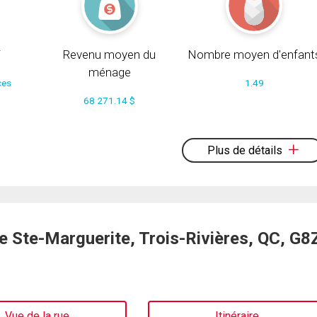
i
Revenu moyen du
Nombre moyen d'enfant
ménage
ces
1.49
68 271.14 $
Plus de détails
 Ste-Marguerite, Trois-Rivières, QC, G8
Vue de la rue
Itinéraire