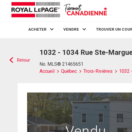
ACHETER
VENDRE
TROUVER UN COUR
Live
En Direct
1032 - 1034 Rue Ste-Marguer
Retour
No. MLS® 21465651
Accueil
Québec
Trois-Rivières
1032 
Vendu