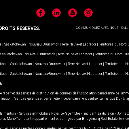
Facebook
LinkedIn
YouTube
Instagram
ROITS RÉSERVÉS.
COMMUNIQUEZ AVEC NOUS
SALL
a
|
Saskatchewan
|
Nouveau-Brunswick
|
Terre-Neuve-et-Labrador
|
Territoires du Nord
Saskatchewan
|
Nouveau-Brunswick
|
Terre-Neuve-et-Labrador
|
Territoires du Nord-Ou
itoba
|
Saskatchewan
|
Nouveau-Brunswick
|
Terre-Neuve-et-Labrador
|
Territoires du 
itoba
|
Saskatchewan
|
Nouveau-Brunswick
|
Terre-Neuve-et-Labrador
|
Territoires du 
da
LePage
MD
et du service de distribution de données de l'Association canadienne de l’im
rmation n'est pas garantie et devrait être indépendamment vérifiée. La marque DDF® appa
la mention « Services immobiliers Royal LePage
MD
Ltée », incluant sa division « Johnst
bles Mont-Tremblant » appartiennent et sont gérés par Bridgemarq Real Estate Servic
 les services professionnels rendus par les membres REALTORS® de l'ACI en vue de l'a