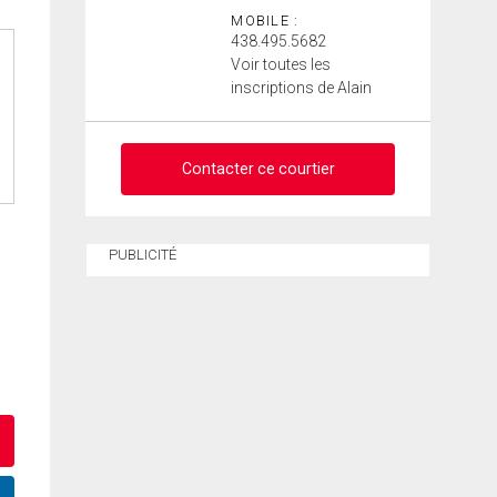
MOBILE :
438.495.5682
Voir toutes les
inscriptions de Alain
Contacter ce courtier
Demander des infos sur
PUBLICITÉ
cette inscription
Prénom
et
Nom
Courriel
Téléphone
(Optionnel)