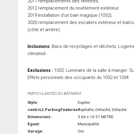
2011 remplacements des fenêtres;
2012 remplacement du revêtement extérieur;
2019 Installation d'un bain magique (1032);
2020 remplacement des escaliers extérieur et balc
(côté et arrière)
Inclusions:
Bacs de recyclages et déchets, Logement 
climatisé
Exclusions :
1032: Luminaire de la salle à manger. S
Effets personnels des occupants du 1032 et 1034
PARTICULARITÉS DU BÂTIMENT :
Style:
Duplex
centris2.ParkingFeatures*:
Asphalte, Détaché, Détaché
Dimensions :
5.66 x 10.51 METRE
Égout:
Municipalité
Garage:
Oui