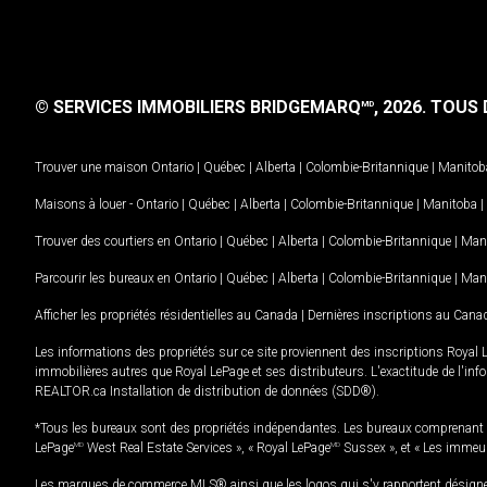
© SERVICES IMMOBILIERS BRIDGEMARQ
, 2026.
TOUS D
MD
Trouver une maison
Ontario
|
Québec
|
Alberta
|
Colombie-Britannique
|
Manitob
Maisons à louer -
Ontario
|
Québec
|
Alberta
|
Colombie-Britannique
|
Manitoba
|
Trouver des courtiers en
Ontario
|
Québec
|
Alberta
|
Colombie-Britannique
|
Man
Parcourir les bureaux en
Ontario
|
Québec
|
Alberta
|
Colombie-Britannique
|
Man
Afficher les propriétés résidentielles au Canada
|
Dernières inscriptions au Cana
Les informations des propriétés sur ce site proviennent des inscriptions Royal 
immobilières autres que Royal LePage et ses distributeurs. L'exactitude de l'info
REALTOR.ca Installation de distribution de données (SDD®).
*Tous les bureaux sont des propriétés indépendantes. Les bureaux comprenant 
LePage
MD
West Real Estate Services », « Royal LePage
MD
Sussex », et « Les immeu
Les marques de commerce MLS® ainsi que les logos qui s'y rapportent désignent