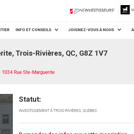
ZoneInvestisseurs RLP
TIER
INFO ET CONSEILS
JOIGNEZ-VOUS À NOUS
À
ite, Trois-Rivières, QC, G8Z 1V7
- 1034 Rue Ste-Marguerite
Statut:
INVESTISSEMENT À TROIS-RIVIÈRES, QUÉBEC