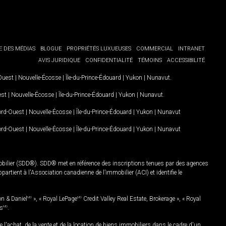
E DES MÉDIAS
BLOGUE
PROPRIÉTÉS LUXUEUSES
COMMERCIAL
INTRANET
AVIS JURIDIQUE
CONFIDENTIALITÉ
TÉMOINS
ACCESSIBILITÉ
-Ouest
|
Nouvelle-Écosse
|
Île-du-Prince-Édouard
|
Yukon
|
Nunavut
.
est
|
Nouvelle-Écosse
|
Île-du-Prince-Édouard
|
Yukon
|
Nunavut
.
Nord-Ouest
|
Nouvelle-Écosse
|
Île-du-Prince-Édouard
|
Yukon
|
Nunavut
Nord-Ouest
|
Nouvelle-Écosse
|
Île-du-Prince-Édouard
|
Yukon
|
Nunavut
mobilier (SDD®). SDD® met en référence des inscriptions tenues par des agences
rtient à l'Association canadienne de l’immobilier (ACI) et identifie le
on & Daniel
MD
», « Royal LePage
MD
Credit Valley Real Estate, Brokerage », « Royal
es
MD
.
chat, de la vente et de la location de biens immobiliers dans le cadre d'un