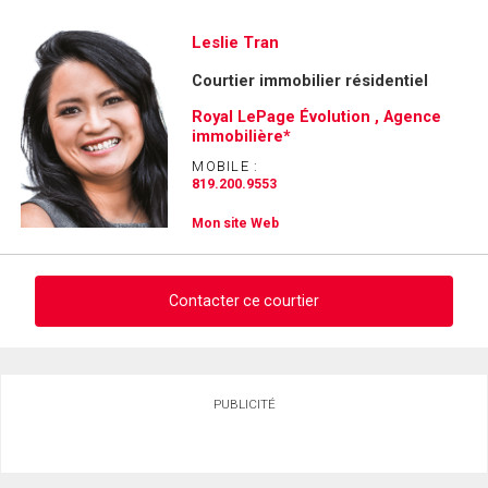
Demander des infos sur cette inscription
Leslie Tran
Courtier immobilier résidentiel
Prénom
et
Royal LePage Évolution , Agence
Nom
immobilière*
Courriel
MOBILE :
819.200.9553
Téléphone
(Optionnel)
Mon site Web
Message
Contacter ce courtier
Demander des infos sur cette inscription
PUBLICITÉ
Prénom
et
Nom
Courriel