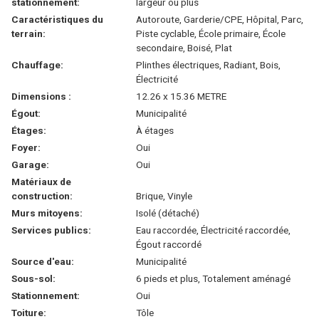
stationnement:
largeur ou plus
Caractéristiques du
Autoroute, Garderie/CPE, Hôpital, Parc,
terrain:
Piste cyclable, École primaire, École
secondaire, Boisé, Plat
Chauffage:
Plinthes électriques, Radiant, Bois,
Électricité
Dimensions :
12.26 x 15.36 METRE
Égout:
Municipalité
Étages:
À étages
Foyer:
Oui
Garage:
Oui
Matériaux de
construction:
Brique, Vinyle
Murs mitoyens:
Isolé (détaché)
Services publics:
Eau raccordée, Électricité raccordée,
Égout raccordé
Source d'eau:
Municipalité
Sous-sol:
6 pieds et plus, Totalement aménagé
Stationnement:
Oui
Toiture:
Tôle