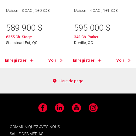
Maison
3 CAC , 2+0 SDB
Maison
4 CAC , 1+1 SDB
589 900
$
595 000
$
6355 Ch. Stage
342 Ch. Parker
Stanstead-Est, QC
Dixville, QC
Enregistrer
Voir
Enregistrer
Voir
Haut de page
Facebook
LinkedIn
YouTube
Instagram
COMMUNIQUEZ AVEC NOUS
SALLE DES MÉDIAS