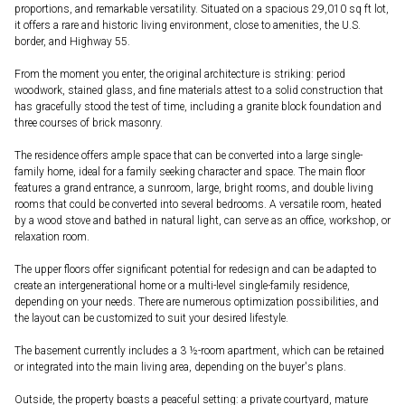
proportions, and remarkable versatility. Situated on a spacious 29,010 sq ft lot,
it offers a rare and historic living environment, close to amenities, the U.S.
border, and Highway 55.
From the moment you enter, the original architecture is striking: period
woodwork, stained glass, and fine materials attest to a solid construction that
has gracefully stood the test of time, including a granite block foundation and
three courses of brick masonry.
The residence offers ample space that can be converted into a large single-
family home, ideal for a family seeking character and space. The main floor
features a grand entrance, a sunroom, large, bright rooms, and double living
rooms that could be converted into several bedrooms. A versatile room, heated
by a wood stove and bathed in natural light, can serve as an office, workshop, or
relaxation room.
The upper floors offer significant potential for redesign and can be adapted to
create an intergenerational home or a multi-level single-family residence,
depending on your needs. There are numerous optimization possibilities, and
the layout can be customized to suit your desired lifestyle.
The basement currently includes a 3 ½-room apartment, which can be retained
or integrated into the main living area, depending on the buyer's plans.
Outside, the property boasts a peaceful setting: a private courtyard, mature