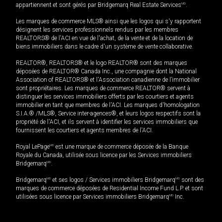
appartiennent et sont gérés par Bridgemarq Real Estate Services
MD
.
Les marques de commerce MLS® ainsi que les logos qui s'y rapportent
désignent les services professionnels rendus par les membres
REALTORS® de l'ACI en vue de l'achat, de la vente et de la location de
biens immobiliers dans le cadre d'un système de vente collaborative.
REALTOR®, REALTORS® et le logo REALTOR® sont des marques
déposées de REALTOR® Canada Inc., une compagnie dont la National
Association of REALTORS® et l'Association canadienne de l’immobilier
sont propriétaires. Les marques de commerce REALTOR® servent à
distinguer les services immobiliers offerts par les courtiers et agents
immobilier en tant que membres de l'ACI. Les marques d'homologation
S.I.A.® /MLS®, Service inter-agences®, et leurs logos respectifs sont la
propriété de l'ACI, et ils servent à identifier les services immobiliers que
fournissent les courtiers et agents membres de l'ACI.
Royal LePage
MD
est une marque de commerce déposée de la Banque
Royale du Canada, utilisée sous licence par les Services immobiliers
Bridgemarq
MD
.
Bridgemarq
MD
et ses logos / Services immobiliers Bridgemarq
MD
sont des
marques de commerce déposées de Residential Income Fund L.P. et sont
utilisées sous licence par Services immobiliers Bridgemarq
MD
Inc.