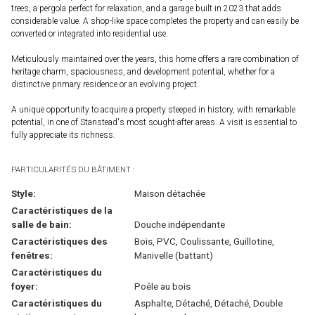
trees, a pergola perfect for relaxation, and a garage built in 2023 that adds
considerable value. A shop-like space completes the property and can easily be
converted or integrated into residential use.
Meticulously maintained over the years, this home offers a rare combination of
heritage charm, spaciousness, and development potential, whether for a
distinctive primary residence or an evolving project.
A unique opportunity to acquire a property steeped in history, with remarkable
potential, in one of Stanstead's most sought-after areas. A visit is essential to
fully appreciate its richness.
PARTICULARITÉS DU BÂTIMENT :
Style:
Maison détachée
Caractéristiques de la
salle de bain:
Douche indépendante
Caractéristiques des
Bois, PVC, Coulissante, Guillotine,
fenêtres:
Manivelle (battant)
Caractéristiques du
foyer:
Poêle au bois
Caractéristiques du
Asphalte, Détaché, Détaché, Double