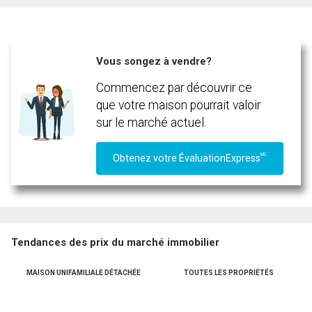
Téléphone
(Optionnel)
Vous songez à vendre?
En cliquant sur le bouton « soumettre », vous consentez à nos conditions d'utilisation et
Message
vous nous fournissez l'autorisation écrite de communiquer avec vous.
Commencez par découvrir ce
que votre maison pourrait valoir
sur le marché actuel.
MC
Obtenez votre ÉvaluationExpress
Tendances des prix du marché immobilier
MAISON UNIFAMILIALE DÉTACHÉE
TOUTES LES PROPRIÉTÉS
En cliquant sur le bouton « soumettre », vous consentez à nos conditions d'utilisation et
vous nous fournissez l'autorisation écrite de communiquer avec vous.