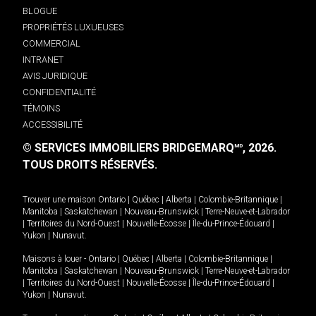
BLOGUE
PROPRIÉTÉS LUXUEUSES
COMMERCIAL
INTRANET
AVIS JURIDIQUE
CONFIDENTIALITÉ
TÉMOINS
ACCESSIBILITÉ
© SERVICES IMMOBILIERS BRIDGEMARQ
, 2026.
MD
TOUS DROITS RÉSERVÉS.
Trouver une maison
Ontario
|
Québec
|
Alberta
|
Colombie-Britannique
|
Manitoba
|
Saskatchewan
|
Nouveau-Brunswick
|
Terre-Neuve-et-Labrador
|
Territoires du Nord-Ouest
|
Nouvelle-Écosse
|
Île-du-Prince-Édouard
|
Yukon
|
Nunavut
.
Maisons à louer -
Ontario
|
Québec
|
Alberta
|
Colombie-Britannique
|
Manitoba
|
Saskatchewan
|
Nouveau-Brunswick
|
Terre-Neuve-et-Labrador
|
Territoires du Nord-Ouest
|
Nouvelle-Écosse
|
Île-du-Prince-Édouard
|
Yukon
|
Nunavut
.