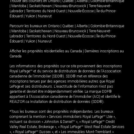
Trouver des courtiers en
Ontario
|
Québec
|
Alberta
|
Colombie-Britannique
|
Manitoba
|
Saskatchewan
|
Nouveau-Brunswick
|
Terre-Neuve-et-
Labrador
|
Territoires du Nord-Ouest
|
Nouvelle-Écosse
|
Île-du-Prince-
Édouard
|
Yukon
|
Nunavut
Parcourir les bureaux en
Ontario
|
Québec
|
Alberta
|
Colombie-Britannique
|
Manitoba
|
Saskatchewan
|
Nouveau-Brunswick
|
Terre-Neuve-et-
Labrador
|
Territoires du Nord-Ouest
|
Nouvelle-Écosse
|
Île-du-Prince-
Édouard
|
Yukon
|
Nunavut
Afficher les propriétés résidentielles au Canada
|
Dernières inscriptions au
Canada
Les informations des propriétés sur ce site proviennent des inscriptions
Royal LePage
MD
et du service de distribution de données de l'Association
canadienne de l’immobilier (SDD®). SDD® met en référence des
inscriptions tenues par des agences immobilières autres que Royal
LePage et ses distributeurs. L'exactitude de l'information n'est pas
garantie et devrait être indépendamment vérifiée. La marque DDF®
appartient à l'Association canadienne de l’immobilier (ACI) et identifie le
REALTOR.ca Installation de distribution de données (SDD®).
*Tous les bureaux sont des propriétés indépendantes. Les bureaux
comprenant la mention « Services immobiliers Royal LePage
MD
Ltée »,
incluant sa division « Johnston & Daniel
MD
», « Royal LePage
MD
Credit
Valley Real Estate, Brokerage », « Royal LePage
MD
West Real Estate Services
», « Royal LePage
MD
Sussex », et « Les immeubles Mont-Tremblant »