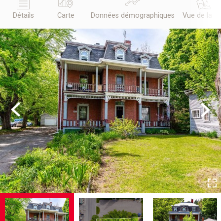
Détails
Carte
Données démographiques
Vue de la r
Previous
Next