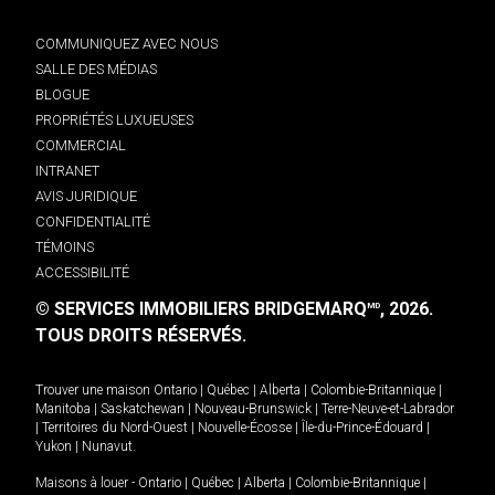
COMMUNIQUEZ AVEC NOUS
SALLE DES MÉDIAS
BLOGUE
PROPRIÉTÉS LUXUEUSES
COMMERCIAL
INTRANET
AVIS JURIDIQUE
CONFIDENTIALITÉ
TÉMOINS
ACCESSIBILITÉ
© SERVICES IMMOBILIERS BRIDGEMARQ
, 2026.
MD
TOUS DROITS RÉSERVÉS.
Trouver une maison
Ontario
|
Québec
|
Alberta
|
Colombie-Britannique
|
Manitoba
|
Saskatchewan
|
Nouveau-Brunswick
|
Terre-Neuve-et-Labrador
|
Territoires du Nord-Ouest
|
Nouvelle-Écosse
|
Île-du-Prince-Édouard
|
Yukon
|
Nunavut
.
Maisons à louer -
Ontario
|
Québec
|
Alberta
|
Colombie-Britannique
|