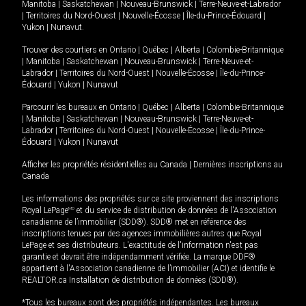
Manitoba
|
Saskatchewan
|
Nouveau-Brunswick
|
Terre-Neuve-et-Labrador
|
Territoires du Nord-Ouest
|
Nouvelle-Écosse
|
Île-du-Prince-Édouard
|
Yukon
|
Nunavut
.
Trouver des courtiers en
Ontario
|
Québec
|
Alberta
|
Colombie-Britannique
|
Manitoba
|
Saskatchewan
|
Nouveau-Brunswick
|
Terre-Neuve-et-
Labrador
|
Territoires du Nord-Ouest
|
Nouvelle-Écosse
|
Île-du-Prince-
Édouard
|
Yukon
|
Nunavut
Parcourir les bureaux en
Ontario
|
Québec
|
Alberta
|
Colombie-Britannique
|
Manitoba
|
Saskatchewan
|
Nouveau-Brunswick
|
Terre-Neuve-et-
Labrador
|
Territoires du Nord-Ouest
|
Nouvelle-Écosse
|
Île-du-Prince-
Édouard
|
Yukon
|
Nunavut
Afficher les propriétés résidentielles au Canada
|
Dernières inscriptions au
Canada
Les informations des propriétés sur ce site proviennent des inscriptions
Royal LePage
MD
et du service de distribution de données de l'Association
canadienne de l’immobilier (SDD®). SDD® met en référence des
inscriptions tenues par des agences immobilières autres que Royal
LePage et ses distributeurs. L'exactitude de l'information n'est pas
garantie et devrait être indépendamment vérifiée. La marque DDF®
appartient à l'Association canadienne de l’immobilier (ACI) et identifie le
REALTOR.ca Installation de distribution de données (SDD®).
*Tous les bureaux sont des propriétés indépendantes. Les bureaux