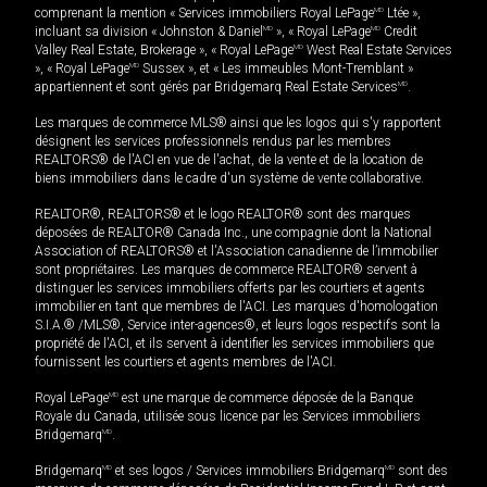
comprenant la mention « Services immobiliers Royal LePage
MD
Ltée »,
incluant sa division « Johnston & Daniel
MD
», « Royal LePage
MD
Credit
Valley Real Estate, Brokerage », « Royal LePage
MD
West Real Estate Services
», « Royal LePage
MD
Sussex », et « Les immeubles Mont-Tremblant »
appartiennent et sont gérés par Bridgemarq Real Estate Services
MD
.
Les marques de commerce MLS® ainsi que les logos qui s'y rapportent
désignent les services professionnels rendus par les membres
REALTORS® de l'ACI en vue de l'achat, de la vente et de la location de
biens immobiliers dans le cadre d'un système de vente collaborative.
REALTOR®, REALTORS® et le logo REALTOR® sont des marques
déposées de REALTOR® Canada Inc., une compagnie dont la National
Association of REALTORS® et l'Association canadienne de l’immobilier
sont propriétaires. Les marques de commerce REALTOR® servent à
distinguer les services immobiliers offerts par les courtiers et agents
immobilier en tant que membres de l'ACI. Les marques d'homologation
S.I.A.® /MLS®, Service inter-agences®, et leurs logos respectifs sont la
propriété de l'ACI, et ils servent à identifier les services immobiliers que
fournissent les courtiers et agents membres de l'ACI.
Royal LePage
MD
est une marque de commerce déposée de la Banque
Royale du Canada, utilisée sous licence par les Services immobiliers
Bridgemarq
MD
.
Bridgemarq
MD
et ses logos / Services immobiliers Bridgemarq
MD
sont des