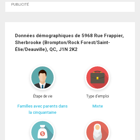
Demander des infos sur cette inscription
PUBLICITÉ
Prénom
et
Nom
Courriel
Données démographiques de 5968 Rue Frappier,
Sherbrooke (Brompton/Rock Forest/Saint-
Téléphone
Élie/Deauville), QC, J1N 2K2
(Optionnel)
En cliquant sur le bouton « soumettre », vous consentez à nos conditions
Message
d'utilisation et vous nous fournissez l'autorisation écrite de communiquer avec
vous.
Étape de vie
Type d'emploi
Familles avec parents dans
Mixte
la cinquantaine