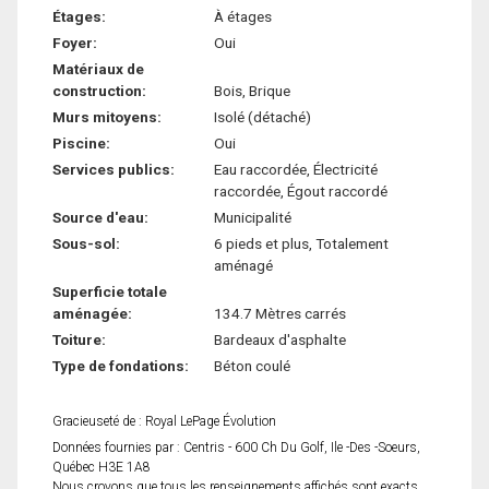
Étages:
À étages
Foyer:
Oui
Matériaux de
construction:
Bois, Brique
Murs mitoyens:
Isolé (détaché)
Piscine:
Oui
Services publics:
Eau raccordée, Électricité
raccordée, Égout raccordé
Source d'eau:
Municipalité
Sous-sol:
6 pieds et plus, Totalement
aménagé
Superficie totale
aménagée:
134.7 Mètres carrés
Toiture:
Bardeaux d'asphalte
Type de fondations:
Béton coulé
Gracieuseté de : Royal LePage Évolution
Données fournies par : Centris - 600 Ch Du Golf, Ile -Des -Soeurs,
Québec H3E 1A8
Nous croyons que tous les renseignements affichés sont exacts,