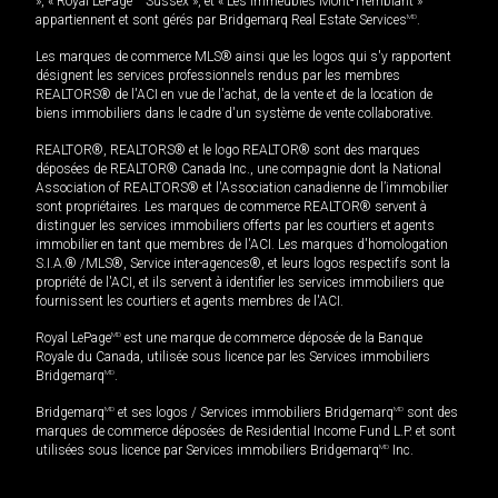
», « Royal LePage
Sussex », et « Les immeubles Mont-Tremblant »
appartiennent et sont gérés par Bridgemarq Real Estate Services
MD
.
Les marques de commerce MLS® ainsi que les logos qui s'y rapportent
désignent les services professionnels rendus par les membres
REALTORS® de l'ACI en vue de l'achat, de la vente et de la location de
biens immobiliers dans le cadre d'un système de vente collaborative.
REALTOR®, REALTORS® et le logo REALTOR® sont des marques
déposées de REALTOR® Canada Inc., une compagnie dont la National
Association of REALTORS® et l'Association canadienne de l’immobilier
sont propriétaires. Les marques de commerce REALTOR® servent à
distinguer les services immobiliers offerts par les courtiers et agents
immobilier en tant que membres de l'ACI. Les marques d'homologation
S.I.A.® /MLS®, Service inter-agences®, et leurs logos respectifs sont la
propriété de l'ACI, et ils servent à identifier les services immobiliers que
fournissent les courtiers et agents membres de l'ACI.
Royal LePage
MD
est une marque de commerce déposée de la Banque
Royale du Canada, utilisée sous licence par les Services immobiliers
Bridgemarq
MD
.
Bridgemarq
MD
et ses logos / Services immobiliers Bridgemarq
MD
sont des
marques de commerce déposées de Residential Income Fund L.P. et sont
utilisées sous licence par Services immobiliers Bridgemarq
MD
Inc.