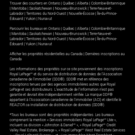
Trouver des courtiers en
Ontario
|
Québec
|
Alberta
|
Colombie-Britannique
|
Manitoba
|
Saskatchewan
|
Nouveau-Brunswick
|
Terre-Neuve-et-
Labrador
|
Territoires du Nord-Ouest
|
Nouvelle-Écosse
|
Île-du-Prince-
Édouard
|
Yukon
|
Nunavut
Parcourir les bureaux en
Ontario
|
Québec
|
Alberta
|
Colombie-Britannique
|
Manitoba
|
Saskatchewan
|
Nouveau-Brunswick
|
Terre-Neuve-et-
Labrador
|
Territoires du Nord-Ouest
|
Nouvelle-Écosse
|
Île-du-Prince-
Édouard
|
Yukon
|
Nunavut
Afficher les propriétés résidentielles au Canada
|
Dernières inscriptions au
Canada
Les informations des propriétés sur ce site proviennent des inscriptions
Royal LePage
MD
et du service de distribution de données de l'Association
canadienne de l’immobilier (SDD®). SDD® met en référence des
inscriptions tenues par des agences immobilières autres que Royal
LePage et ses distributeurs. L'exactitude de l'information n'est pas
garantie et devrait être indépendamment vérifiée. La marque DDF®
appartient à l'Association canadienne de l’immobilier (ACI) et identifie le
REALTOR.ca Installation de distribution de données (SDD®).
*Tous les bureaux sont des propriétés indépendantes. Les bureaux
comprenant la mention « Services immobiliers Royal LePage
MD
Ltée »,
incluant sa division « Johnston & Daniel
MD
», « Royal LePage
MD
Credit
Valley Real Estate, Brokerage », « Royal LePage
MD
West Real Estate Services
MD