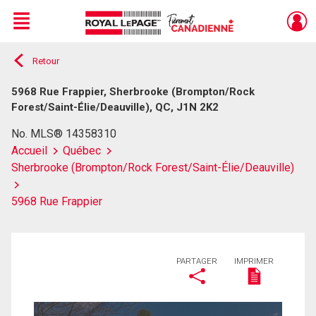
Menu
Retour
Live
En Direct
5968 Rue Frappier, Sherbrooke (Brompton/Rock
Forest/Saint-Élie/Deauville), QC, J1N 2K2
No. MLS® 14358310
Accueil
Québec
Sherbrooke (Brompton/Rock Forest/Saint-Élie/Deauville)
5968 Rue Frappier
PARTAGER
IMPRIMER