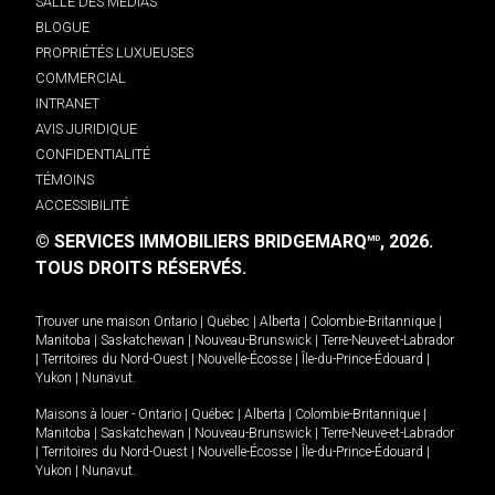
SALLE DES MÉDIAS
BLOGUE
PROPRIÉTÉS LUXUEUSES
COMMERCIAL
INTRANET
AVIS JURIDIQUE
CONFIDENTIALITÉ
TÉMOINS
ACCESSIBILITÉ
© SERVICES IMMOBILIERS BRIDGEMARQ
, 2026.
MD
TOUS DROITS RÉSERVÉS.
Trouver une maison
Ontario
|
Québec
|
Alberta
|
Colombie-Britannique
|
Manitoba
|
Saskatchewan
|
Nouveau-Brunswick
|
Terre-Neuve-et-Labrador
|
Territoires du Nord-Ouest
|
Nouvelle-Écosse
|
Île-du-Prince-Édouard
|
Yukon
|
Nunavut
.
Maisons à louer -
Ontario
|
Québec
|
Alberta
|
Colombie-Britannique
|
Manitoba
|
Saskatchewan
|
Nouveau-Brunswick
|
Terre-Neuve-et-Labrador
|
Territoires du Nord-Ouest
|
Nouvelle-Écosse
|
Île-du-Prince-Édouard
|
Yukon
|
Nunavut
.