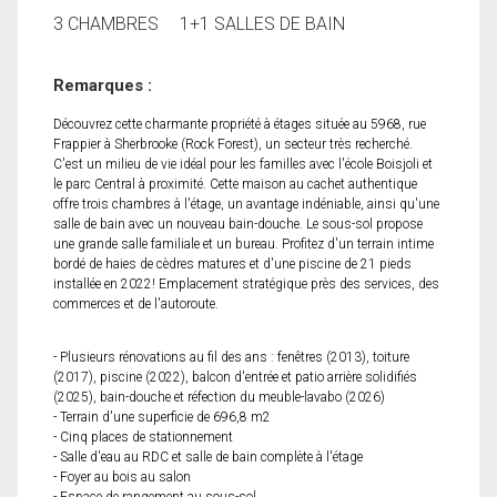
3 CHAMBRES
1+1 SALLES DE BAIN
Remarques :
Découvrez cette charmante propriété à étages située au 5968, rue
Frappier à Sherbrooke (Rock Forest), un secteur très recherché.
C'est un milieu de vie idéal pour les familles avec l'école Boisjoli et
le parc Central à proximité. Cette maison au cachet authentique
offre trois chambres à l'étage, un avantage indéniable, ainsi qu'une
salle de bain avec un nouveau bain-douche. Le sous-sol propose
une grande salle familiale et un bureau. Profitez d'un terrain intime
bordé de haies de cèdres matures et d'une piscine de 21 pieds
installée en 2022! Emplacement stratégique près des services, des
commerces et de l'autoroute.
- Plusieurs rénovations au fil des ans : fenêtres (2013), toiture
(2017), piscine (2022), balcon d'entrée et patio arrière solidifiés
(2025), bain-douche et réfection du meuble-lavabo (2026)
- Terrain d'une superficie de 696,8 m2
- Cinq places de stationnement
- Salle d'eau au RDC et salle de bain complète à l'étage
- Foyer au bois au salon