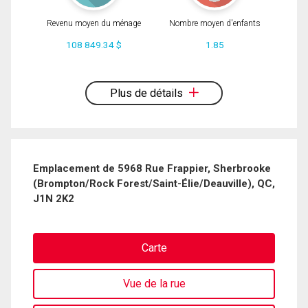
Revenu moyen du ménage
Nombre moyen d'enfants
108 849.34 $
1.85
En cliquant sur le bouton « soumettre », vous consentez à nos conditions
d'utilisation et vous nous fournissez l'autorisation écrite de communiquer avec
vous.
Plus de détails
Emplacement de 5968 Rue Frappier, Sherbrooke
(Brompton/Rock Forest/Saint-Élie/Deauville), QC,
J1N 2K2
Carte
Vue de la rue