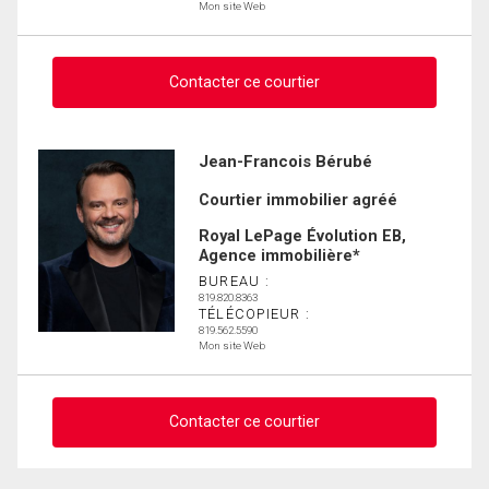
Mon site Web
Contacter ce courtier
Demander des infos sur cette inscription
Jean-Francois Bérubé
Courtier immobilier agréé
Prénom
et
Royal LePage Évolution EB,
Nom
Agence immobilière*
Courriel
BUREAU :
819.820.8363
TÉLÉCOPIEUR :
Téléphone
819.562.5590
(Optionnel)
Mon site Web
Message
Contacter ce courtier