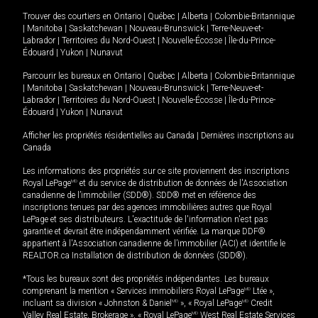
Trouver des courtiers en
Ontario
|
Québec
|
Alberta
|
Colombie-Britannique
|
Manitoba
|
Saskatchewan
|
Nouveau-Brunswick
|
Terre-Neuve-et-
Labrador
|
Territoires du Nord-Ouest
|
Nouvelle-Écosse
|
Île-du-Prince-
Édouard
|
Yukon
|
Nunavut
Parcourir les bureaux en
Ontario
|
Québec
|
Alberta
|
Colombie-Britannique
|
Manitoba
|
Saskatchewan
|
Nouveau-Brunswick
|
Terre-Neuve-et-
Labrador
|
Territoires du Nord-Ouest
|
Nouvelle-Écosse
|
Île-du-Prince-
Édouard
|
Yukon
|
Nunavut
Afficher les propriétés résidentielles au Canada
|
Dernières inscriptions au
Canada
Les informations des propriétés sur ce site proviennent des inscriptions
Royal LePage
MD
et du service de distribution de données de l'Association
canadienne de l’immobilier (SDD®). SDD® met en référence des
inscriptions tenues par des agences immobilières autres que Royal
LePage et ses distributeurs. L'exactitude de l'information n'est pas
garantie et devrait être indépendamment vérifiée. La marque DDF®
appartient à l'Association canadienne de l’immobilier (ACI) et identifie le
REALTOR.ca Installation de distribution de données (SDD®).
*Tous les bureaux sont des propriétés indépendantes. Les bureaux
comprenant la mention « Services immobiliers Royal LePage
MD
Ltée »,
incluant sa division « Johnston & Daniel
MD
», « Royal LePage
MD
Credit
Valley Real Estate, Brokerage », « Royal LePage
MD
West Real Estate Services