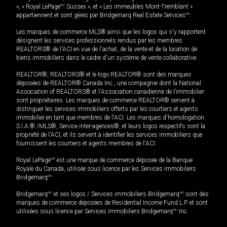
», « Royal LePage
MD
Sussex », et « Les immeubles Mont-Tremblant »
appartiennent et sont gérés par Bridgemarq Real Estate Services
MD
.
Les marques de commerce MLS® ainsi que les logos qui s'y rapportent
désignent les services professionnels rendus par les membres
REALTORS® de l'ACI en vue de l'achat, de la vente et de la location de
biens immobiliers dans le cadre d'un système de vente collaborative.
REALTOR®, REALTORS® et le logo REALTOR® sont des marques
déposées de REALTOR® Canada Inc., une compagnie dont la National
Association of REALTORS® et l'Association canadienne de l’immobilier
sont propriétaires. Les marques de commerce REALTOR® servent à
distinguer les services immobiliers offerts par les courtiers et agents
immobilier en tant que membres de l'ACI. Les marques d'homologation
S.I.A.® /MLS®, Service inter-agences®, et leurs logos respectifs sont la
propriété de l'ACI, et ils servent à identifier les services immobiliers que
fournissent les courtiers et agents membres de l'ACI.
Royal LePage
MD
est une marque de commerce déposée de la Banque
Royale du Canada, utilisée sous licence par les Services immobiliers
Bridgemarq
MD
.
Bridgemarq
MD
et ses logos / Services immobiliers Bridgemarq
MD
sont des
marques de commerce déposées de Residential Income Fund L.P. et sont
utilisées sous licence par Services immobiliers Bridgemarq
MD
Inc.