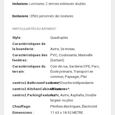
Inclusions:
Luminaires, 2 remises extérieures doubles.
Exclusions :
Effets personnels des locataires.
PARTICULARITÉS DU BÂTIMENT :
Style:
Quadruplex
Caractéristiques de
la buanderie:
Autre, 2e niveau
Caractéristiques des
PVC, Coulissante, Manivelle
fenêtres:
(battant)
Caractéristiques du
Coin de rue, Garderie/CPE, Parc,
terrain:
École primaire, Transport en
commun, Paysager, Plat
centris2.BathroomFeatures*:
Autre, Douche indépendante
centris2.KitchenCabinetFeatures*:
Mélamine
centris2.ParkingFeatures*:
Autre, Autre, Asphalte, Double
largeur ou plus
Chauffage:
Plinthes électriques, Électricité
Dimensions :
11.63 x 18.92 METRE