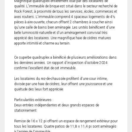
Magnifique quadruplex entièrement loué par des locataires de
qualité. L'immeuble de brique est situé dans le secteur recherché de
Rock Forest, à proximité de tous les services, écoles, commerces et
axes routiers. L'immeuble comprend 4 spacieux logements de 4½
pièces à aire ouverte, chacun offrant 2 chambres à coucher ainsi
qu'une salle de bains bien aménagée. Les unités bénéficient d'une
belle luminosité naturelle et d'un aménagement convivial très
apprécié des locataires. Une magnifique haie de cèdres matures
apporte intimité et charme au terrain.
Ce superbe quadruplex a bénéficié de plusieurs améliorations dans
les dernières années. Un rapport d'inspection d'octobre 2024
confirme l'excellent état de cet immeuble.
Les locataires du rez-de-chaussée profitent d'une cour intime,
divisée par une haie de cèdres, leur offrant une jouissance et une
quiétude des lieux fort appréciée.
Particularités extérieures :
Deux entrées indépendantes et deux grands espaces de
stationnement
Remise de 16 x 12 pi offrant un espace de rangement extérieur pour
tous les locataires. Quatre patios de 11,8 x 11,4 pi sont aménagés
à l'arrière de l'immeuble.