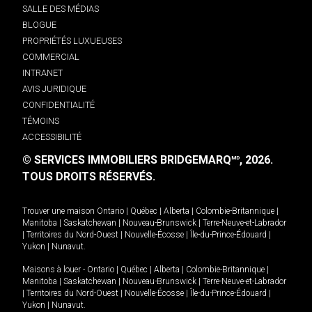
SALLE DES MÉDIAS
BLOGUE
PROPRIÉTÉS LUXUEUSES
COMMERCIAL
INTRANET
AVIS JURIDIQUE
CONFIDENTIALITÉ
TÉMOINS
ACCESSIBILITÉ
© SERVICES IMMOBILIERS BRIDGEMARQ
, 2026.
MD
TOUS DROITS RÉSERVÉS.
Trouver une maison
Ontario
|
Québec
|
Alberta
|
Colombie-Britannique
|
Manitoba
|
Saskatchewan
|
Nouveau-Brunswick
|
Terre-Neuve-et-Labrador
|
Territoires du Nord-Ouest
|
Nouvelle-Écosse
|
Île-du-Prince-Édouard
|
Yukon
|
Nunavut
.
Maisons à louer -
Ontario
|
Québec
|
Alberta
|
Colombie-Britannique
|
Manitoba
|
Saskatchewan
|
Nouveau-Brunswick
|
Terre-Neuve-et-Labrador
|
Territoires du Nord-Ouest
|
Nouvelle-Écosse
|
Île-du-Prince-Édouard
|
Yukon
|
Nunavut
.