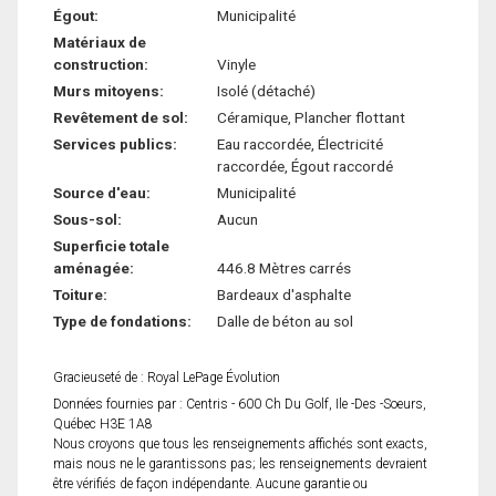
Égout:
Municipalité
Matériaux de
construction:
Vinyle
Murs mitoyens:
Isolé (détaché)
Revêtement de sol:
Céramique, Plancher flottant
Services publics:
Eau raccordée, Électricité
raccordée, Égout raccordé
Source d'eau:
Municipalité
Sous-sol:
Aucun
Superficie totale
aménagée:
446.8 Mètres carrés
Toiture:
Bardeaux d'asphalte
Type de fondations:
Dalle de béton au sol
Gracieuseté de : Royal LePage Évolution
Données fournies par : Centris - 600 Ch Du Golf, Ile -Des -Soeurs,
Québec H3E 1A8
Nous croyons que tous les renseignements affichés sont exacts,
mais nous ne le garantissons pas; les renseignements devraient
être vérifiés de façon indépendante. Aucune garantie ou