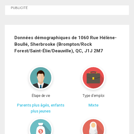
Demander des infos sur cette inscription
PUBLICITÉ
Prénom
et
Nom
Courriel
Données démographiques de 1060 Rue Hélène-
Boullé, Sherbrooke (Brompton/Rock
Téléphone
Forest/Saint-Élie/Deauville), QC, J1J 2M7
(Optionnel)
Message
Étape de vie
Type d'emploi
Parents plus âgés, enfants
Mixte
plus jeunes