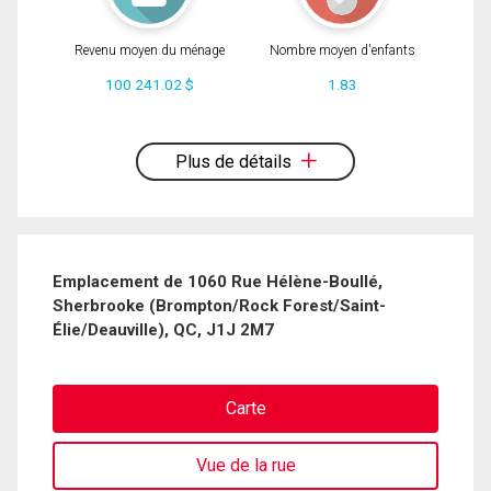
Revenu moyen du ménage
Nombre moyen d'enfants
100 241.02 $
1.83
En cliquant sur le bouton « soumettre », vous consentez à nos conditions
d'utilisation et vous nous fournissez l'autorisation écrite de communiquer avec
vous.
Plus de détails
Emplacement de 1060 Rue Hélène-Boullé,
Sherbrooke (Brompton/Rock Forest/Saint-
Élie/Deauville), QC, J1J 2M7
Carte
Vue de la rue