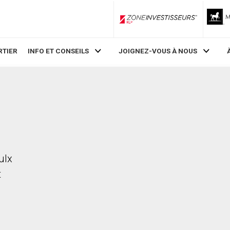
ZoneInvestisseurs RLP
RTIER
INFO ET CONSEILS
JOIGNEZ-VOUS À NOUS
ulx
t