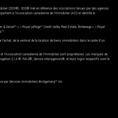
mobilier (SDD®). SDD® met en référence des inscriptions tenues par des agences
rtient à l'Association canadienne de l’immobilier (ACI) et identifie le
on & Daniel
MD
», « Royal LePage
MD
Credit Valley Real Estate, Brokerage », « Royal
es
MD
.
chat, de la vente et de la location de biens immobiliers dans le cadre d'un
Association canadienne de l’immobilier sont propriétaires. Les marques de
ation S.I.A.® /MLS®, Service inter-agences®, et leurs logos respectifs sont la
nce par Services immobiliers Bridgemarq
MD
Inc.