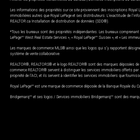
Les informations des propriétés sur ce site proviennent des inscriptions Royal 
immobilières autres que Royal LePage et ses distributeurs. L'exactitude de l'info
REALTOR.ca Installation de distribution de données (SDD®).
*Tous les bureaux sont des propriétés indépendantes. Les bureaux comprenant 
LePage
MD
West Real Estate Services », « Royal LePage
MD
Sussex », et « Les immeu
Les marques de commerce MLS® ainsi que les logos qui s'y rapportent désignent
système de vente collaborative.
REALTOR®, REALTORS® et le logo REALTOR® sont des marques déposées de REAL
commerce REALTOR® servent à distinguer les services immobiliers offerts par le
propriété de l'ACI, et ils servent à identifier les services immobiliers que fourni
Royal LePage
MD
est une marque de commerce déposée de la Banque Royale du Cana
Bridgemarq
MD
et ses logos / Services immobiliers Bridgemarq
MD
sont des marque