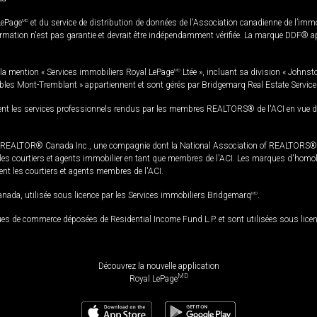
LePage
MD
et du service de distribution de données de l'Association canadienne de l’im
rmation n'est pas garantie et devrait être indépendamment vérifiée. La marque DDF® appa
la mention « Services immobiliers Royal LePage
MD
Ltée », incluant sa division « Johnst
bles Mont-Tremblant » appartiennent et sont gérés par Bridgemarq Real Estate Servic
 les services professionnels rendus par les membres REALTORS® de l'ACI en vue de l'a
TOR® Canada Inc., une compagnie dont la National Association of REALTORS® et l'
s courtiers et agents immobilier en tant que membres de l'ACI. Les marques d'homolog
ssent les courtiers et agents membres de l'ACI.
da, utilisée sous licence par les Services immobiliers Bridgemarq
MD
.
s de commerce déposées de Residential Income Fund L.P. et sont utilisées sous lice
Découvrez la nouvelle application
MD
Royal LePage