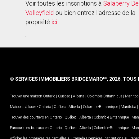
Voir toutes les inscriptions à
Salaberry De
Valleyfield
ou bien entrez l'adresse de la
propriété
ici
.
© SERVICES IMMOBILIERS BRIDGEMARQ
, 2026.
TOUS D
MD
Trouver une maison
Ontario
|
Québec
|
Alberta
|
Colombie-Britannique
|
Manitob
Maisons à louer -
Ontario
|
Québec
|
Alberta
|
Colombie-Britannique
|
Manitoba
|
Trouver des courtiers en
Ontario
|
Québec
|
Alberta
|
Colombie-Britannique
|
Man
Parcourir les bureaux en
Ontario
|
Québec
|
Alberta
|
Colombie-Britannique
|
Man
Afficher les propriétés résidentielles au Canada
|
Dernières inscriptions au Cana