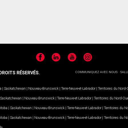
Facebook
LinkedIn
YouTube
Instagram
ROITS RÉSERVÉS.
COMMUNIQUEZ AVEC NOUS
SALL
a
|
Saskatchewan
|
Nouveau-Brunswick
|
Terre-Neuve-et-Labrador
|
Territoires du Nord
Saskatchewan
|
Nouveau-Brunswick
|
Terre-Neuve-et-Labrador
|
Territoires du Nord-Ou
itoba
|
Saskatchewan
|
Nouveau-Brunswick
|
Terre-Neuve-et-Labrador
|
Territoires du 
itoba
|
Saskatchewan
|
Nouveau-Brunswick
|
Terre-Neuve-et-Labrador
|
Territoires du 
da