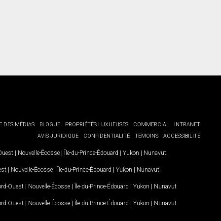
E DES MÉDIAS
BLOGUE
PROPRIÉTÉS LUXUEUSES
COMMERCIAL
INTRANET
AVIS JURIDIQUE
CONFIDENTIALITÉ
TÉMOINS
ACCESSIBILITÉ
-Ouest
|
Nouvelle-Écosse
|
Île-du-Prince-Édouard
|
Yukon
|
Nunavut
.
est
|
Nouvelle-Écosse
|
Île-du-Prince-Édouard
|
Yukon
|
Nunavut
.
Nord-Ouest
|
Nouvelle-Écosse
|
Île-du-Prince-Édouard
|
Yukon
|
Nunavut
Nord-Ouest
|
Nouvelle-Écosse
|
Île-du-Prince-Édouard
|
Yukon
|
Nunavut