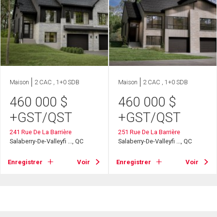
Maison
2 CAC , 1+0 SDB
Maison
2 CAC , 1+0 SDB
460 000
$
460 000
$
+GST/QST
+GST/QST
241 Rue De La Barrière
251 Rue De La Barrière
Salaberry-De-Valleyfi ..., QC
Salaberry-De-Valleyfi ..., QC
Enregistrer
Voir
Enregistrer
Voir