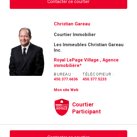
Contacter ce courtier
Demander des infos sur cette inscription
Christian Gareau
Courtier Immobilier
Prénom
et
Les Immeubles Christian Gareau
Nom
Inc.
Courriel
Royal LePage Village , Agence
immobilière*
Téléphone
(Optionnel)
BUREAU :
TÉLÉCOPIEUR :
450.377.6636
450.377.5233
Message
Mon site Web
Courtier
Participant