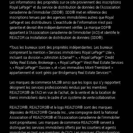
Les informations des propriétés sur ce site proviennent des inscriptions
Royal LePage
MD
et du service de distribution de données de l'Association
canadienne de l’immobilier (SDD®). SDD® met en référence des
inscriptions tenues par des agences immobilières autres que Royal
LePage et ses distributeurs. L'exactitude de l'information n'est pas
garantie et devrait être indépendamment vérifiée. La marque DDF®
appartient à l'Association canadienne de l’immobilier (ACI) et identifie le
REALTOR.ca Installation de distribution de données (SDD®).
*Tous les bureaux sont des propriétés indépendantes. Les bureaux
comprenant la mention « Services immobiliers Royal LePage
MD
Ltée »,
incluant sa division « Johnston & Daniel
MD
», « Royal LePage
MD
Credit
Valley Real Estate, Brokerage », « Royal LePage
MD
West Real Estate Services
», « Royal LePage
MD
Sussex », et « Les immeubles Mont-Tremblant »
appartiennent et sont gérés par Bridgemarq Real Estate Services
MD
.
Les marques de commerce MLS® ainsi que les logos qui s'y rapportent
désignent les services professionnels rendus par les membres
REALTORS® de l'ACI en vue de l'achat, de la vente et de la location de
biens immobiliers dans le cadre d'un système de vente collaborative.
REALTOR®, REALTORS® et le logo REALTOR® sont des marques
déposées de REALTOR® Canada Inc., une compagnie dont la National
Association of REALTORS® et l'Association canadienne de l’immobilier
sont propriétaires. Les marques de commerce REALTOR® servent à
distinguer les services immobiliers offerts par les courtiers et agents
immobilier en tant que membres de l'ACI. Les marques d'homologation