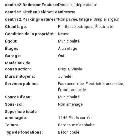
centris2.BathroomFeatures*:
Douche indépendante
centris2.KitchenCabinetFeatures*:
Mélamine
centris2.ParkingFeatures*:
Non pavée, Intégré, Simple largeur
Chauffage:
Plinthes électriques, Électricité
Condition de la propriété:
Neuve
Égout:
Municipalité
Étages:
À un étage
Garage:
Oui
Matériaux de
construction:
Brique, Vinyle
Murs mitoyens:
Jumelé
Services publics:
Eau raccordée, Électricité raccordée,
Égout raccordé
Source d'eau:
Municipalité
Sous-sol:
Non aménagé
Superficie totale
aménagée:
1146 Pieds carrés
Toiture:
Bardeaux d'asphalte
Type de fondations:
Béton coulé