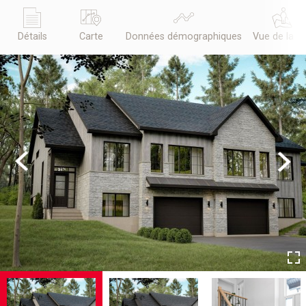
Détails
Carte
Données démographiques
Vue de la r
Previous
Next