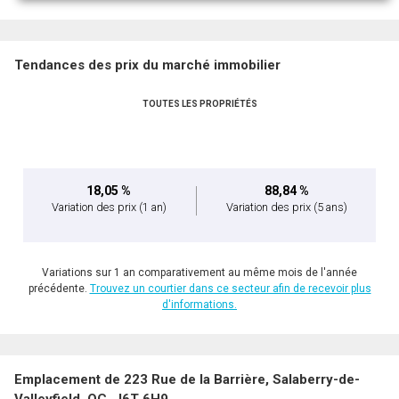
Tendances des prix du marché immobilier
TOUTES LES PROPRIÉTÉS
En cliquant sur le bouton « soumettre », vous consentez à nos conditions d'utilisation et
vous nous fournissez l'autorisation écrite de communiquer avec vous.
18,05 %
88,84 %
Variation des prix
(1 an)
Variation des prix
(5 ans)
Variations sur 1 an comparativement au même mois de l'année
précédente.
Trouvez un courtier dans ce secteur afin de recevoir plus
d'informations.
Emplacement de 223 Rue de la Barrière, Salaberry-de-