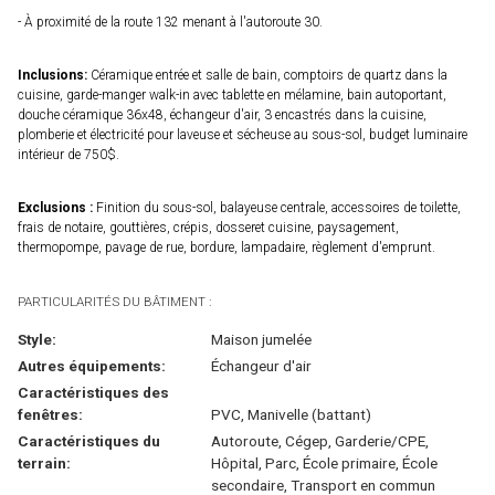
- À proximité de la route 132 menant à l'autoroute 30.
Inclusions:
Céramique entrée et salle de bain, comptoirs de quartz dans la
cuisine, garde-manger walk-in avec tablette en mélamine, bain autoportant,
douche céramique 36x48, échangeur d'air, 3 encastrés dans la cuisine,
plomberie et électricité pour laveuse et sécheuse au sous-sol, budget luminaire
intérieur de 750$.
Exclusions :
Finition du sous-sol, balayeuse centrale, accessoires de toilette,
frais de notaire, gouttières, crépis, dosseret cuisine, paysagement,
thermopompe, pavage de rue, bordure, lampadaire, règlement d'emprunt.
PARTICULARITÉS DU BÂTIMENT :
Style:
Maison jumelée
Autres équipements:
Échangeur d'air
Caractéristiques des
fenêtres:
PVC, Manivelle (battant)
Caractéristiques du
Autoroute, Cégep, Garderie/CPE,
terrain:
Hôpital, Parc, École primaire, École
secondaire, Transport en commun