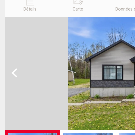
Détails
Carte
Données 
Previous