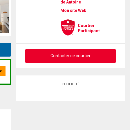
de Antoine
Mon site Web
Courtier
Participant
Contacter ce courtier
Demander des infos sur cette
PUBLICITÉ
inscription
Prénom
et
Nom
Courriel