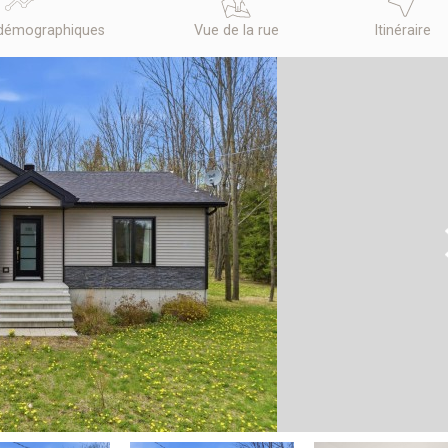
démographiques
Vue de la rue
Itinéraire
N