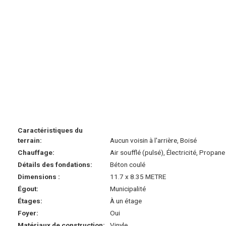
Caractéristiques du
terrain:
Aucun voisin à l'arrière, Boisé
Chauffage:
Air soufflé (pulsé), Électricité, Propane
Détails des fondations:
Béton coulé
Dimensions :
11.7 x 8.35 METRE
Égout:
Municipalité
Étages:
À un étage
Foyer:
Oui
Matériaux de construction:
Vinyle