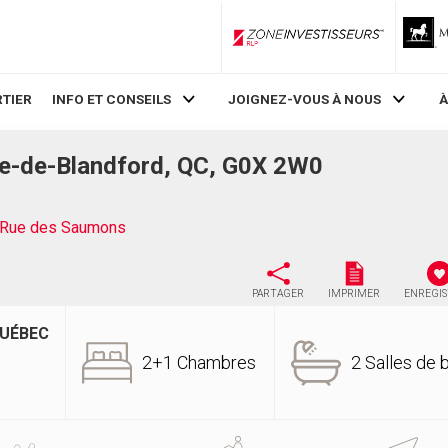
ZoneInvestisseurs RLP
TIER
INFO ET CONSEILS
JOIGNEZ-VOUS À NOUS
À
e-de-Blandford, QC, G0X 2W0
 Rue des Saumons
PARTAGER
IMPRIMER
ENREGI
QUÉBEC
2+1 Chambres
2 Salles de 