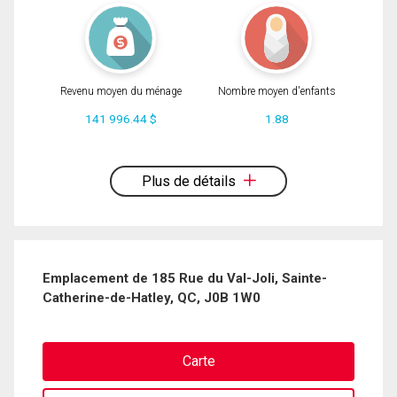
Revenu moyen du ménage
Nombre moyen d'enfants
141 996.44 $
1.88
En cliquant sur le bouton « soumettre », vous consentez à nos conditions
d'utilisation et vous nous fournissez l'autorisation écrite de communiquer avec
vous.
Plus de détails
Emplacement de 185 Rue du Val-Joli, Sainte-
Catherine-de-Hatley, QC, J0B 1W0
Carte