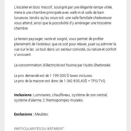
L'escalier en bois massif, souligné par une élégante rampe vitrée,
mène à une chambre principale avec walk-in et salle de bain
luxueuse, tandis qu'au sous-sol, une salle familiale chaleureuse
vous attend, ainsi que la possibilité d'y aménager une troisième
chambre.
Le terrain paysager, vaste et soigné, vous permet de profiter
pleinement de l'extérieur, que ce soit pour relaxer, jouer ou admirer la
vue sur le lac. Le tout dans un secteur convoité, où nature et confort
s'unissent.
La consommation d'électricité est fournie par Hydro Sherbrooke.
Le prix demandé est de 1 199 000 $ taxes incluses.
Le prix de la maison est donc de 1 042 835,40$ + TPS/TVQ.
Inclusions:
Luminaires, chauffe-eau, système de son central,
système d'alarme, 2 thermopompes murales.
Exclusions :
Meubles.
PARTICULARITÉS DU BÂTIMENT :