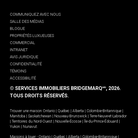
COMMUNIQUEZ AVEC NOUS
SALLE DES MÉDIAS
BLOGUE
PROPRIÉTÉS LUXUEUSES
COMMERCIAL
INTRANET
AVIS JURIDIQUE
CONFIDENTIALITÉ
TÉMOINS
ACCESSIBILITÉ
© SERVICES IMMOBILIERS BRIDGEMARQ
, 2026.
MD
TOUS DROITS RÉSERVÉS.
Trouver une maison
Ontario
|
Québec
|
Alberta
|
Colombie-Britannique
|
Manitoba
|
Saskatchewan
|
Nouveau-Brunswick
|
Terre-Neuve-et-Labrador
|
Territoires du Nord-Ouest
|
Nouvelle-Écosse
|
Île-du-Prince-Édouard
|
Yukon
|
Nunavut
.
Maisons à louer -
Ontario
|
Québec
|
Alberta
|
Colombie-Britannique
|