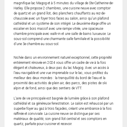
magnifique lac Magog et à 5 minutes du village de Ste-Catherine-de-
Hatley. Elle propose 2 chambres, une cuisine neuve avec comptoir
de quartz et un grand îlot, des planchers chauffants au rez-de-
chaussée avec un foyer trois faces au salon, ainsi qu'un plafond
cathédral et un système de son intégré. Le deuxième étage offre un
escalier en bois massif avec une rampe vitrée, une spacieuse
chambre principale avec walk-in et une salle de bains luxueuse. Le
sous-sol comprend une charmante salle familiale et la possibilité
d'une 3e chambre au sous-sol.
Nichée dans un environnement naturel exceptionnel, cette propriété
entièrement rénovée en 2024 vous offre un cadre de vie à la fois
élégant et chaleureux, à deux pas du lac Magog. Avec un accès à
l'eau navigable et une vue imprenable sur le lac, vous profitez du
meilleur des deux mondes : la tranquillité du bord de l'eau et la
proximité des activités de plein air, des parcs, des pistes de ski
alpin et de fond, ainsi que des sentiers de VTT.
L'aire de vie principale est baignée de lumière grâce à son plafond
cathédral et sa généreuse fenestration. Le salon est rehaussé par un
superbe foyer au gaz à trois façades, créant une ambiance à la fois
raffinée et conviviale. La cuisine neuve se distingue par ses
matériaux de qualité, son grand îlot central et ses comptoirs en
quartz, parfaite pour cuisiner et recevoir.