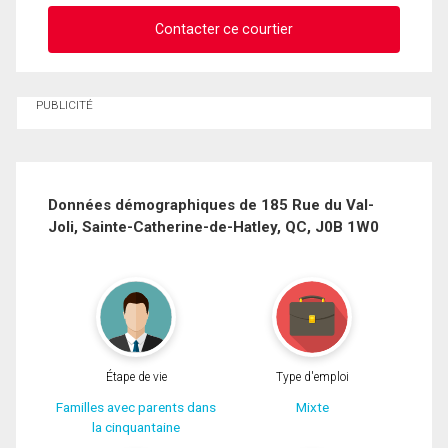
Contacter ce courtier
Demander des infos sur cette inscription
PUBLICITÉ
Prénom
et
Nom
Courriel
Données démographiques de 185 Rue du Val-
Joli, Sainte-Catherine-de-Hatley, QC, J0B 1W0
Téléphone
(Optionnel)
En cliquant sur le bouton « soumettre », vous consentez à nos conditions
Message
d'utilisation et vous nous fournissez l'autorisation écrite de communiquer avec
vous.
Étape de vie
Type d'emploi
Familles avec parents dans
Mixte
la cinquantaine