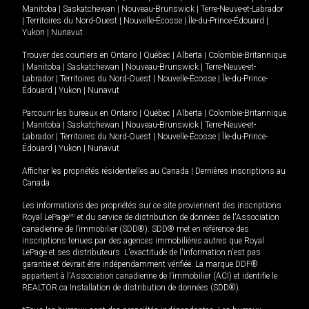
Manitoba
|
Saskatchewan
|
Nouveau-Brunswick
|
Terre-Neuve-et-Labrador
|
Territoires du Nord-Ouest
|
Nouvelle-Écosse
|
Île-du-Prince-Édouard
|
Yukon
|
Nunavut
.
Trouver des courtiers en
Ontario
|
Québec
|
Alberta
|
Colombie-Britannique
|
Manitoba
|
Saskatchewan
|
Nouveau-Brunswick
|
Terre-Neuve-et-
Labrador
|
Territoires du Nord-Ouest
|
Nouvelle-Écosse
|
Île-du-Prince-
Édouard
|
Yukon
|
Nunavut
Parcourir les bureaux en
Ontario
|
Québec
|
Alberta
|
Colombie-Britannique
|
Manitoba
|
Saskatchewan
|
Nouveau-Brunswick
|
Terre-Neuve-et-
Labrador
|
Territoires du Nord-Ouest
|
Nouvelle-Écosse
|
Île-du-Prince-
Édouard
|
Yukon
|
Nunavut
Afficher les propriétés résidentielles au Canada
|
Dernières inscriptions au
Canada
Les informations des propriétés sur ce site proviennent des inscriptions
Royal LePage
MD
et du service de distribution de données de l'Association
canadienne de l’immobilier (SDD®). SDD® met en référence des
inscriptions tenues par des agences immobilières autres que Royal
LePage et ses distributeurs. L'exactitude de l'information n'est pas
garantie et devrait être indépendamment vérifiée. La marque DDF®
appartient à l'Association canadienne de l’immobilier (ACI) et identifie le
REALTOR.ca Installation de distribution de données (SDD®).