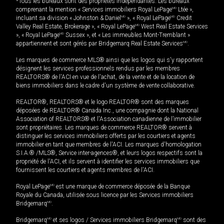
*Tous les bureaux sont des propriétés indépendantes. Les bureaux
comprenant la mention « Services immobiliers Royal LePage
MD
Ltée »,
incluant sa division « Johnston & Daniel
MD
», « Royal LePage
MD
Credit
Valley Real Estate, Brokerage », « Royal LePage
MD
West Real Estate Services
», « Royal LePage
MD
Sussex », et « Les immeubles Mont-Tremblant »
appartiennent et sont gérés par Bridgemarq Real Estate Services
MD
.
Les marques de commerce MLS® ainsi que les logos qui s'y rapportent
désignent les services professionnels rendus par les membres
REALTORS® de l'ACI en vue de l'achat, de la vente et de la location de
biens immobiliers dans le cadre d'un système de vente collaborative.
REALTOR®, REALTORS® et le logo REALTOR® sont des marques
déposées de REALTOR® Canada Inc., une compagnie dont la National
Association of REALTORS® et l'Association canadienne de l’immobilier
sont propriétaires. Les marques de commerce REALTOR® servent à
distinguer les services immobiliers offerts par les courtiers et agents
immobilier en tant que membres de l'ACI. Les marques d'homologation
S.I.A.® /MLS®, Service inter-agences®, et leurs logos respectifs sont la
propriété de l'ACI, et ils servent à identifier les services immobiliers que
fournissent les courtiers et agents membres de l'ACI.
Royal LePage
MD
est une marque de commerce déposée de la Banque
Royale du Canada, utilisée sous licence par les Services immobiliers
Bridgemarq
MD
.
Bridgemarq
MD
et ses logos / Services immobiliers Bridgemarq
MD
sont des