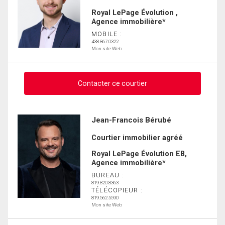
Royal LePage Évolution ,
Agence immobilière*
MOBILE :
438.867.0322
Mon site Web
Contacter ce courtier
Demander des infos sur cette inscription
Jean-Francois Bérubé
Courtier immobilier agréé
Prénom
et
Royal LePage Évolution EB,
Nom
Agence immobilière*
Courriel
BUREAU :
819.820.8363
TÉLÉCOPIEUR :
Téléphone
819.562.5590
(Optionnel)
Mon site Web
Message