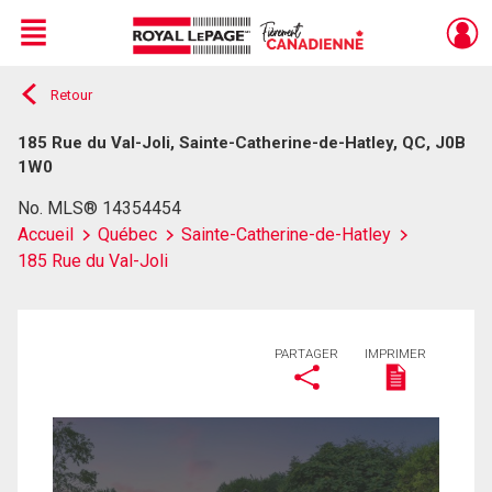
Menu
Retour
Live
En Direct
185 Rue du Val-Joli, Sainte-Catherine-de-Hatley, QC, J0B
1W0
No. MLS® 14354454
Accueil
Québec
Sainte-Catherine-de-Hatley
185 Rue du Val-Joli
PARTAGER
IMPRIMER